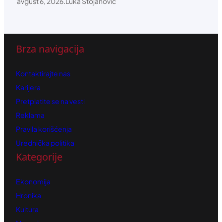
avgust 6, 2026
.
Luka Stojanović
Brza navigacija
Kontaktirajte nas
Karijera
Pretplatite se na vesti
Reklama
Pravila korišćenja
Urednička politika
Kategorije
Ekonomija
Hronika
Kultura