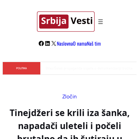
Skoči
na
sadržaj
Facebook
LinkedIn
X
Naslovna
O nama
Naš tim
Đilas/Šolak propaganda uspela u dehumanizaciji Vučića
POLITIKA
Zločin
Tinejdžeri se krili iza šanka,
napadači uleteli i počeli
brutalno da ih šutiraju u