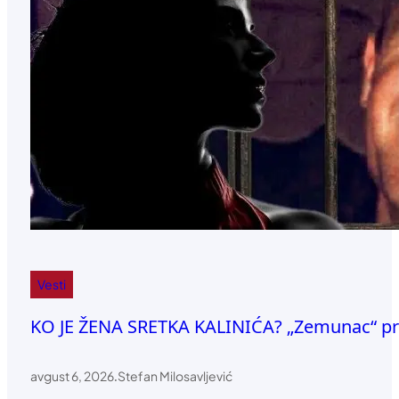
Vesti
KO JE ŽENA SRETKA KALINIĆA? „Zemunac“ priz
avgust 6, 2026
.
Stefan Milosavljević