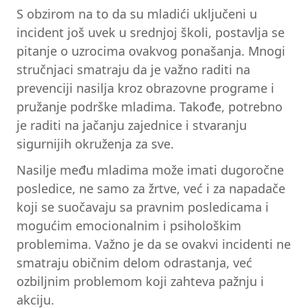
S obzirom na to da su mladići uključeni u
incident još uvek u srednjoj školi, postavlja se
pitanje o uzrocima ovakvog ponašanja. Mnogi
stručnjaci smatraju da je važno raditi na
prevenciji nasilja kroz obrazovne programe i
pružanje podrške mladima. Takođe, potrebno
je raditi na jačanju zajednice i stvaranju
sigurnijih okruženja za sve.
Nasilje među mladima može imati dugoročne
posledice, ne samo za žrtve, već i za napadače
koji se suočavaju sa pravnim posledicama i
mogućim emocionalnim i psihološkim
problemima. Važno je da se ovakvi incidenti ne
smatraju običnim delom odrastanja, već
ozbiljnim problemom koji zahteva pažnju i
akciju.