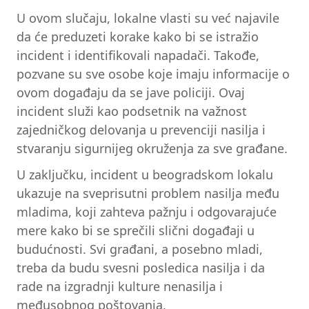
U ovom slučaju, lokalne vlasti su već najavile
da će preduzeti korake kako bi se istražio
incident i identifikovali napadači. Takođe,
pozvane su sve osobe koje imaju informacije o
ovom događaju da se jave policiji. Ovaj
incident služi kao podsetnik na važnost
zajedničkog delovanja u prevenciji nasilja i
stvaranju sigurnijeg okruženja za sve građane.
U zaključku, incident u beogradskom lokalu
ukazuje na sveprisutni problem nasilja među
mladima, koji zahteva pažnju i odgovarajuće
mere kako bi se sprečili slični događaji u
budućnosti. Svi građani, a posebno mladi,
treba da budu svesni posledica nasilja i da
rade na izgradnji kulture nenasilja i
međusobnog poštovanja.