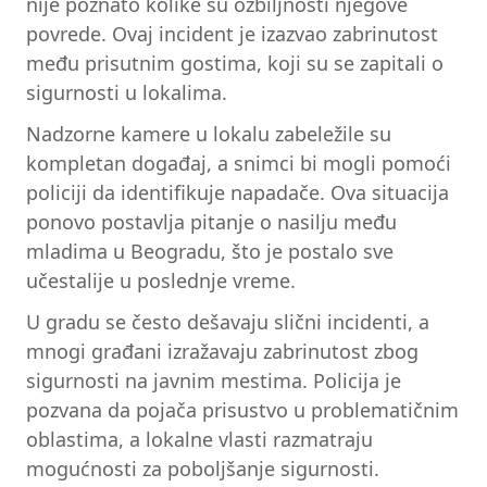
nije poznato kolike su ozbiljnosti njegove
povrede. Ovaj incident je izazvao zabrinutost
među prisutnim gostima, koji su se zapitali o
sigurnosti u lokalima.
Nadzorne kamere u lokalu zabeležile su
kompletan događaj, a snimci bi mogli pomoći
policiji da identifikuje napadače. Ova situacija
ponovo postavlja pitanje o nasilju među
mladima u Beogradu, što je postalo sve
učestalije u poslednje vreme.
U gradu se često dešavaju slični incidenti, a
mnogi građani izražavaju zabrinutost zbog
sigurnosti na javnim mestima. Policija je
pozvana da pojača prisustvo u problematičnim
oblastima, a lokalne vlasti razmatraju
mogućnosti za poboljšanje sigurnosti.