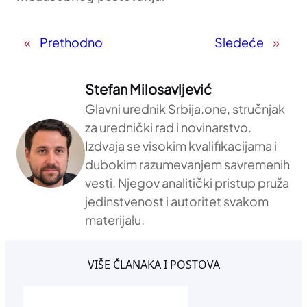
«
Prethodno
Sledeće
»
Stefan Milosavljević
Glavni urednik Srbija.one, stručnjak
za urednički rad i novinarstvo.
Izdvaja se visokim kvalifikacijama i
dubokim razumevanjem savremenih
vesti. Njegov analitički pristup pruža
jedinstvenost i autoritet svakom
materijalu.
VIŠE ČLANAKA I POSTOVA