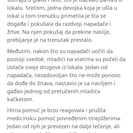
lokalu. Srećom, jedna devojka koja je ušla u
lokal u tom trenutku primetila je šta se
događa i pokušala da razdvoji napadače i
žrtve. Na njen pokušaj da prekine nasilje,
prebijanje je na trenutak prestalo.
Međutim, nakon što su napadači uočili da
postoji svedok, mladići na vratima su počeli da
izvlače svoje drugove iz lokala. Jedan od
napadača, nezadovoljan što ne može ponovo
da dođe do žrtava, nastavio je sa nasiljem i
gađao jednog od pretučenih mladića
kačketom.
Hitna pomoć je brzo reagovala i pružila
medicinsku pomoć povređenim tinejdžerima.
Jedan od njih je prevezen na dalje lečenje, ali