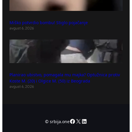
Miško potvrdio bombu! Stiglo pojačanje
avgust 6, 2026
Planirao ubistvo, pomagala mu majka? Optužnica protiv
Koste M. (20) i Olgice M. (50) iz Beograda
avgust 6, 2026
Facebook
X
LinkedIn
©
srbija.one