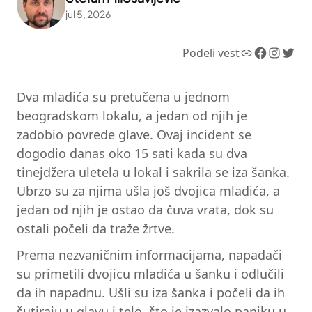
jul 5, 2026
Link
Facebook
Instagram
Twitter
Podeli vest
Dva mladića su pretučena u jednom
beogradskom lokalu, a jedan od njih je
zadobio povrede glave. Ovaj incident se
dogodio danas oko 15 sati kada su dva
tinejdžera uletela u lokal i sakrila se iza šanka.
Ubrzo su za njima ušla još dvojica mladića, a
jedan od njih je ostao da čuva vrata, dok su
ostali počeli da traže žrtve.
Prema nezvaničnim informacijama, napadači
su primetili dvojicu mladića u šanku i odlučili
da ih napadnu. Ušli su iza šanka i počeli da ih
šutiraju u glavu i telo, što je izazvalo paniku u