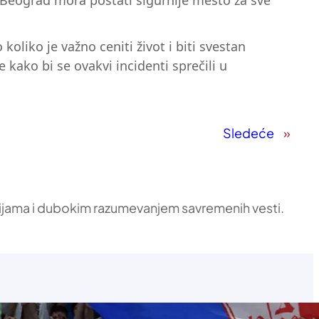
Beograd mora postati sigurnije mesto za sve
koliko je važno ceniti život i biti svestan
ako bi se ovakvi incidenti sprečili u
Sledeće
»
ikacijama i dubokim razumevanjem savremenih vesti.