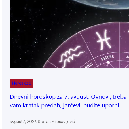
Horoskop
Dnevni horoskop za 7. avgust: Ovnovi, treba
vam kratak predah, Jarčevi, budite uporni
avgust 7, 2026
.
Stefan Milosavljević