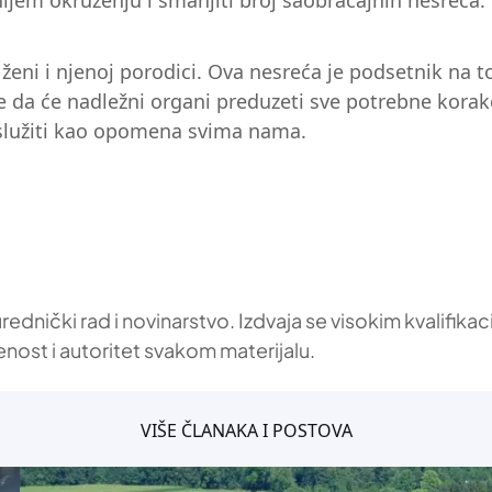
em okruženju i smanjiti broj saobraćajnih nesreća. 
ženi i njenoj porodici. Ova nesreća je podsetnik na to 
a će nadležni organi preduzeti sve potrebne korake k
oslužiti kao opomena svima nama.
 urednički rad i novinarstvo. Izdvaja se visokim kvalif
enost i autoritet svakom materijalu.
VIŠE ČLANAKA I POSTOVA