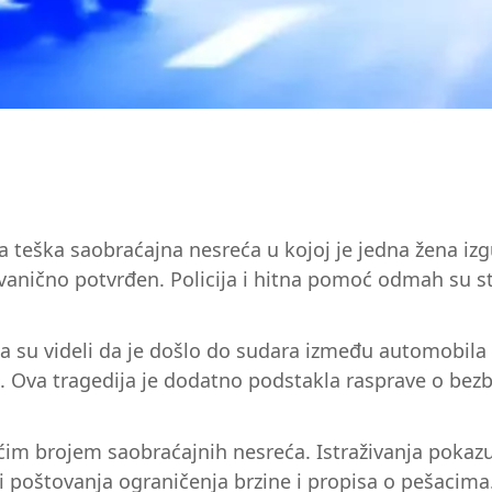
 teška saobraćajna nesreća u kojoj je jedna žena izgu
 zvanično potvrđen. Policija i hitna pomoć odmah su s
ega su videli da je došlo do sudara između automobila 
t. Ova tragedija je dodatno podstakla rasprave o be
ćim brojem saobraćajnih nesreća. Istraživanja poka
ti poštovanja ograničenja brzine i propisa o pešaci