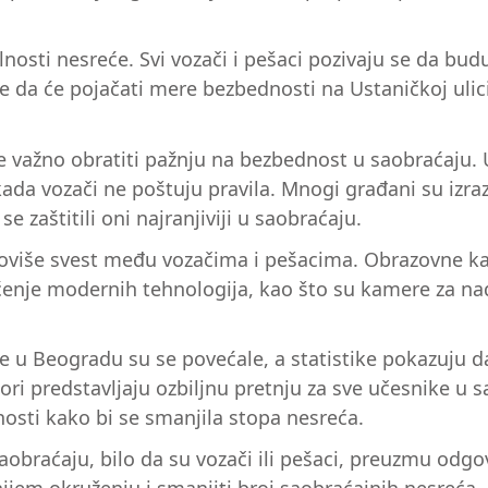
kolnosti nesreće. Svi vozači i pešaci pozivaju se da b
e da će pojačati mere bezbednosti na Ustaničkoj ulici
je važno obratiti pažnju na bezbednost u saobraćaju. 
da vozači ne poštuju pravila. Mnogi građani su izraz
zaštitili oni najranjiviji u saobraćaju.
promoviše svest među vozačima i pešacima. Obrazovne
enje modernih tehnologija, kao što su kamere za nadz
 u Beogradu su se povećale, a statistike pokazuju da
ori predstavljaju ozbiljnu pretnju za sve učesnike u
osti kako bi se smanjila stopa nesreća.
 saobraćaju, bilo da su vozači ili pešaci, preuzmu o