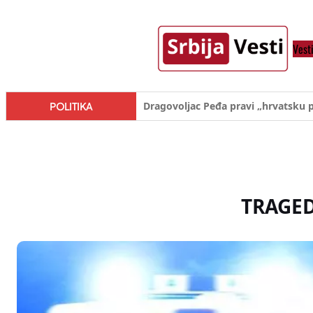
Skoči
na
Vest
sadržaj
Đilas/Šolak propaganda uspela u d
POLITIKA
TRAGED