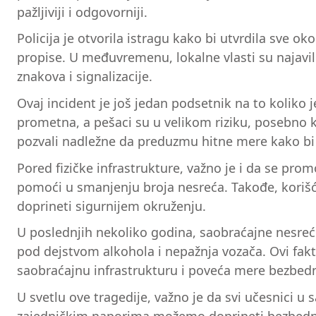
pažljiviji i odgovorniji.
Policija je otvorila istragu kako bi utvrdila sve o
propise. U međuvremenu, lokalne vlasti su najavil
znakova i signalizacije.
Ovaj incident je još jedan podsetnik na to koliko 
prometna, a pešaci su u velikom riziku, posebno ka
pozvali nadležne da preduzmu hitne mere kako bi se 
Pored fizičke infrastrukture, važno je i da se 
pomoći u smanjenju broja nesreća. Takođe, korišć
doprineti sigurnijem okruženju.
U poslednjih nekoliko godina, saobraćajne nesreće
pod dejstvom alkohola i nepažnja vozača. Ovi fakt
saobraćajnu infrastrukturu i poveća mere bezbedn
U svetlu ove tragedije, važno je da svi učesnici u