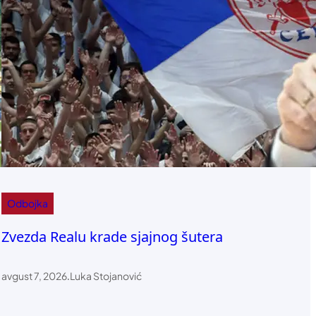
Odbojka
Zvezda Realu krade sjajnog šutera
avgust 7, 2026
.
Luka Stojanović