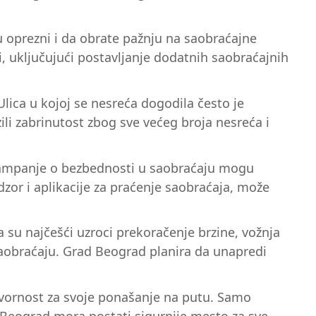
udu oprezni i da obrate pažnju na saobraćajne
, uključujući postavljanje dodatnih saobraćajnih
Ulica u kojoj se nesreća dogodila često je
ili zabrinutost zbog sve većeg broja nesreća i
 kampanje o bezbednosti u saobraćaju mogu
or i aplikacije za praćenje saobraćaja, može
 su najčešći uzroci prekoračenje brzine, vožnja
 saobraćaju. Grad Beograd planira da unapredi
dgovornost za svoje ponašanje na putu. Samo