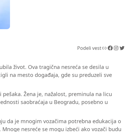
Link
Facebook
Instagram
Twitter
Podeli vest
bila život. Ova tragična nesreća se desila u
tigli na mesto događaja, gde su preduzeli sve
i pešaka. Žena je, nažalost, preminula na licu
zbednosti saobraćaja u Beogradu, posebno u
zuju da je mnogim vozačima potrebna edukacija o
ma. Mnoge nesreće se mogu izbeći ako vozači budu