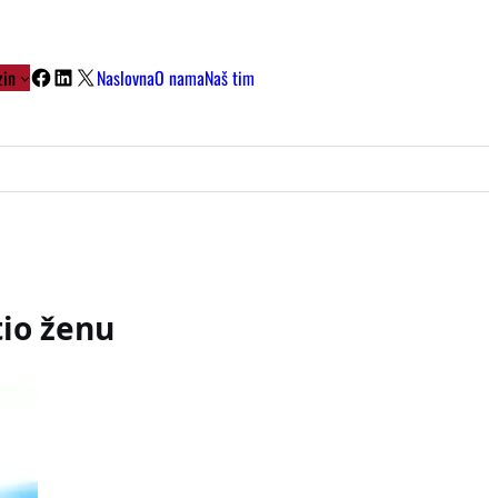
Facebook
LinkedIn
X
in
Naslovna
O nama
Naš tim
io ženu