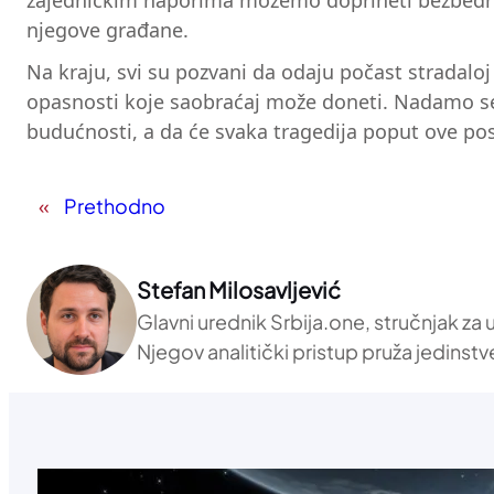
zajedničkim naporima možemo doprineti bezbednij
njegove građane.
Na kraju, svi su pozvani da odaju počast stradaloj 
opasnosti koje saobraćaj može doneti. Nadamo se d
budućnosti, a da će svaka tragedija poput ove p
«
Prethodno
Stefan Milosavljević
Glavni urednik Srbija.one, stručnjak za
Njegov analitički pristup pruža jedinstv