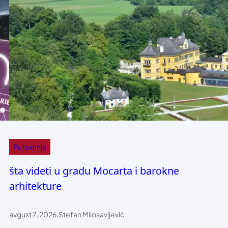
Putovanja
šta videti u gradu Mocarta i barokne
arhitekture
avgust 7, 2026
.
Stefan Milosavljević