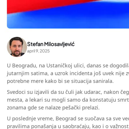
Stefan Milosavljević
april 9, 2025
U Beogradu, na Ustaničkoj ulici, danas se dogodila
jutarnjim satima, a uzrok incidenta još uvek nije
potrebne mere kako bi se situacija sanirala.
Svedoci su izjavili da su čuli jak udarac, nakon č
mesta, a lekari su mogli samo da konstatuju smr
zonama gde se nalaze pešački prelazi.
U poslednje vreme, Beograd se suočava sa sve ve
pravilima ponašanja u saobraćaju, kao i o važnos