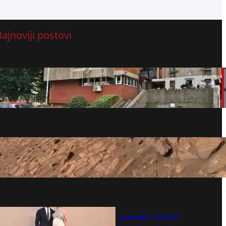
ajnoviji postovi
Novi detalji ubistva na Novom Beogradu,
sin presudio majki
avgust 7, 2026
NASA Perseverance ukazuje na moguće
tragove života na Marsu
avgust 7, 2026
Film “Odiseja“ premašio 150.000