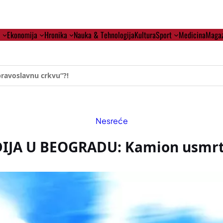
i
Ekonomija
Hronika
Nauka & Tehnologija
Kultura
Sport
Medicina
Magaz
ehumanizaciji Vučića
Nesreće
IJA U BEOGRADU: Kamion usmrt