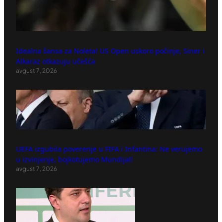
Idealna šansa za Noleta! US Open uskoro počinje, Siner i
Alkaraz otkazuju učešća
avgust 7, 2026
UEFA izgubila poverenje u FIFA i Infantina: Ne verujemo
u izvinjenje, bojkotujemo Mundijal!
avgust 7, 2026