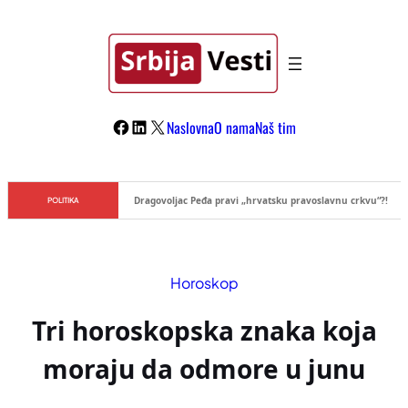
Skoči
na
sadržaj
Facebook
LinkedIn
X
Naslovna
O nama
Naš tim
Dragovoljac Peđa pravi „hrvatsku pravoslavnu crkvu“?!
POLITIKA
Horoskop
Tri horoskopska znaka koja
moraju da odmore u junu