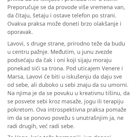
Preporučuje se da provode više vremena van,
da čitaju, šetaju i ostave telefon po strani.
Ovakva praksa može doneti brzo olakšanje i
oporavak.
Lavovi, s druge strane, prirodno teže da budu
u centru pažnje. Međutim, u junu zvezde
podsećaju da čak i oni koji sijaju moraju
ponekad sići sa trona. Pod uticajem Venere i
Marsa, Lavovi će biti u iskušenju da daju sve
od sebe, ali duboko u sebi znaju da su umorni.
Na njima je da se povuku u kreativnu tišinu, da
se posvete sebi kroz masaže, jogu ili terapiju
pokretom. Ova introspektivna praksa pomaže
im da se ponovo povežu s unutrašnjim ja, ne
radi drugih, već radi sebe.