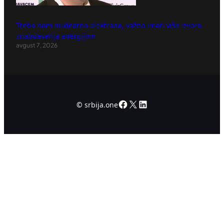
Treba nam nuklearna elektrana, važno imati više izvora
snabdevanja energijom
avgust 7, 2026
Facebook
X
LinkedIn
©
srbija.one