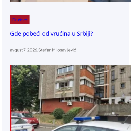
Društvo
Gde pobeći od vrućina u Srbiji?
avgust 7, 2026
.
Stefan Milosavljević