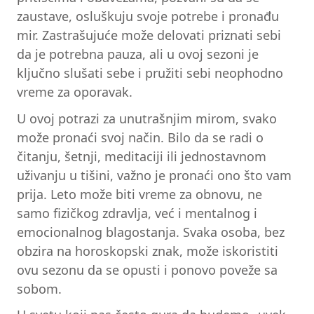
zaustave, osluškuju svoje potrebe i pronađu
mir. Zastrašujuće može delovati priznati sebi
da je potrebna pauza, ali u ovoj sezoni je
ključno slušati sebe i pružiti sebi neophodno
vreme za oporavak.
U ovoj potrazi za unutrašnjim mirom, svako
može pronaći svoj način. Bilo da se radi o
čitanju, šetnji, meditaciji ili jednostavnom
uživanju u tišini, važno je pronaći ono što vam
prija. Leto može biti vreme za obnovu, ne
samo fizičkog zdravlja, već i mentalnog i
emocionalnog blagostanja. Svaka osoba, bez
obzira na horoskopski znak, može iskoristiti
ovu sezonu da se opusti i ponovo poveže sa
sobom.