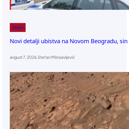
Zločin
Novi detalji ubistva na Novom Beogradu, sin
avgust 7, 2026
.
Stefan Milosavljević