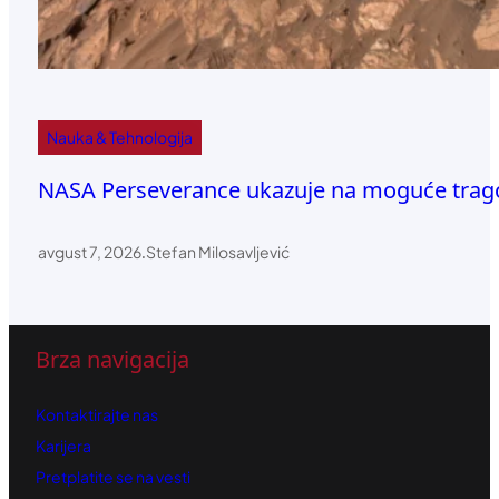
Nauka & Tehnologija
NASA Perseverance ukazuje na moguće trago
avgust 7, 2026
.
Stefan Milosavljević
Brza navigacija
Kontaktirajte nas
Karijera
Pretplatite se na vesti