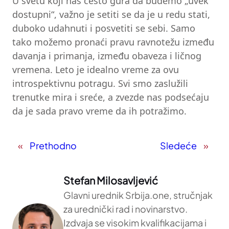
U svetu koji nas često gura da budemo „uvek
dostupni“, važno je setiti se da je u redu stati,
duboko udahnuti i posvetiti se sebi. Samo
tako možemo pronaći pravu ravnotežu između
davanja i primanja, između obaveza i ličnog
vremena. Leto je idealno vreme za ovu
introspektivnu potragu. Svi smo zaslužili
trenutke mira i sreće, a zvezde nas podsećaju
da je sada pravo vreme da ih potražimo.
«
Prethodno
Sledeće
»
Stefan Milosavljević
Glavni urednik Srbija.one, stručnjak
za urednički rad i novinarstvo.
Izdvaja se visokim kvalifikacijama i