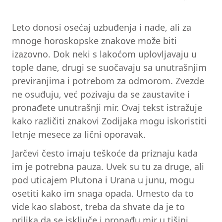
Leto donosi osećaj uzbuđenja i nade, ali za
mnoge horoskopske znakove može biti
izazovno. Dok neki s lakoćom uplovljavaju u
tople dane, drugi se suočavaju sa unutrašnjim
previranjima i potrebom za odmorom. Zvezde
ne osuđuju, već pozivaju da se zaustavite i
pronađete unutrašnji mir. Ovaj tekst istražuje
kako različiti znakovi Zodijaka mogu iskoristiti
letnje mesece za lični oporavak.
Jarčevi često imaju teškoće da priznaju kada
im je potrebna pauza. Uvek su tu za druge, ali
pod uticajem Plutona i Urana u junu, mogu
osetiti kako im snaga opada. Umesto da to
vide kao slabost, treba da shvate da je to
prilika da se isključe i pronađu mir u tišini.