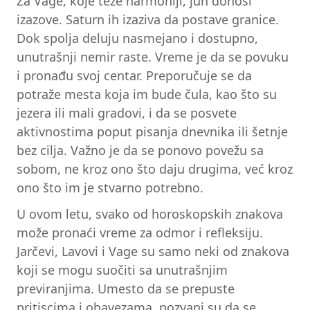
Za Vage, koje teže harmoniji, jun donosi
izazove. Saturn ih izaziva da postave granice.
Dok spolja deluju nasmejano i dostupno,
unutrašnji nemir raste. Vreme je da se povuku
i pronađu svoj centar. Preporučuje se da
potraže mesta koja im bude čula, kao što su
jezera ili mali gradovi, i da se posvete
aktivnostima poput pisanja dnevnika ili šetnje
bez cilja. Važno je da se ponovo povežu sa
sobom, ne kroz ono što daju drugima, već kroz
ono što im je stvarno potrebno.
U ovom letu, svako od horoskopskih znakova
može pronaći vreme za odmor i refleksiju.
Jarčevi, Lavovi i Vage su samo neki od znakova
koji se mogu suočiti sa unutrašnjim
previranjima. Umesto da se prepuste
pritiscima i obavezama, pozvani su da se