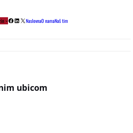
Facebook
LinkedIn
X
in
Naslovna
O nama
Naš tim
enim ubicom