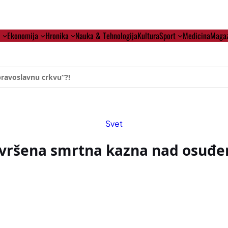
i
Ekonomija
Hronika
Nauka & Tehnologija
Kultura
Sport
Medicina
Magaz
ehumanizaciji Vučića
Svet
izvršena smrtna kazna nad osuđ