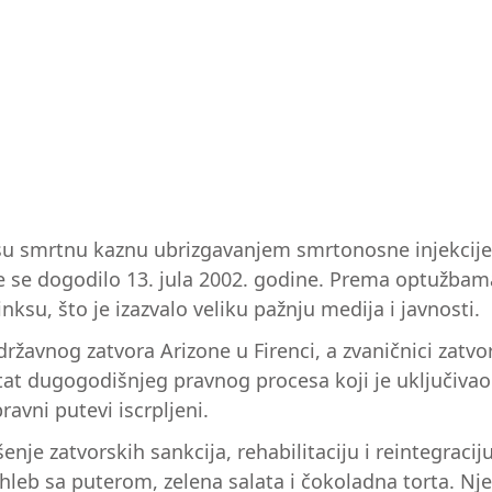
le su smrtnu kaznu ubrizgavanjem smrtonosne injekcije
e se dogodilo 13. jula 2002. godine. Prema optužbama
su, što je izazvalo veliku pažnju medija i javnosti.
žavnog zatvora Arizone u Firenci, a zvaničnici zatvo
t dugogodišnjeg pravnog procesa koji je uključivao ra
avni putevi iscrpljeni.
nje zatvorskih sankcija, rehabilitaciju i reintegracij
 hleb sa puterom, zelena salata i čokoladna torta. Nj