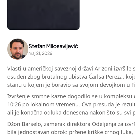
Stefan Milosavljević
maj 21, 2026
Vlasti u američkoj saveznoj državi Arizoni izvrši
osuđen zbog brutalnog ubistva Čarlsa Pereza, koj
stanu u kojem je boravio sa svojom devojkom u Fink
Izvršenje smrtne kazne dogodilo se u kompleksu dr
10:26 po lokalnom vremenu. Ova presuda je rezulta
ali je konačna odluka donesena nakon što su svi pr
Džon Barselo, zamenik direktora Odeljenja za izvrše
bila jednostavan obrok: pržene kriške crnog luka,