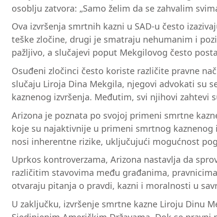
osoblju zatvora: „Samo želim da se zahvalim svima k
Ova izvršenja smrtnih kazni u SAD-u često izazi
teške zločine, drugi je smatraju nehumanim i po
pažljivo, a slučajevi poput Mekgilovog često post
Osuđeni zločinci često koriste različite pravne nač
slučaju Liroja Dina Mekgila, njegovi advokati su s
kaznenog izvršenja. Međutim, svi njihovi zahtevi 
Arizona je poznata po svojoj primeni smrtne kazne
koje su najaktivnije u primeni smrtnog kaznenog i
nosi inherentne rizike, uključujući mogućnost po
Uprkos kontroverzama, Arizona nastavlja da spr
različitim stavovima među građanima, pravnicima 
otvaraju pitanja o pravdi, kazni i moralnosti u s
U zaključku, izvršenje smrtne kazne Liroju Dinu M