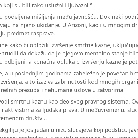
oji su bili tako uslužni i ljubazni.“
vaju podeljena mišljenja među javnošću. Dok neki po
zivaju na njeno ukidanje. U Arizoni, kao i u mnogi
aju predmet rasprave.
ine kako bi odložili izvršenje smrtne kazne, uključujuć
e trudili da dokažu da je njegovo mentalno stanje bil
su odbijeni, a konačna odluka o izvršenju kazne je po
, a u poslednjim godinama zabeležen je povećan broj i
zvršenja, a to izaziva zabrinutosti kod mnogih organ
grešnih presuda i nehumane uslove u zatvorima.
ovodi smrtnu kaznu kao deo svog pravnog sistema. O
i aktivistima za ljudska prava. U međuvremenu, sluča
avremenom društvu.
ekgiliju je još jedan u nizu slučajeva koji podstiču