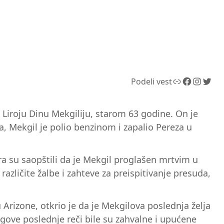
Link
Facebook
Instagram
Twitter
Podeli vest
 Liroju Dinu Mekgiliju, starom 63 godine. On je
, Mekgil je polio benzinom i zapalio Pereza u
ra su saopštili da je Mekgil proglašen mrtvim u
zličite žalbe i zahteve za preispitivanje presuda,
u Arizone, otkrio je da je Mekgilova poslednja želja
egove poslednje reči bile su zahvalne i upućene