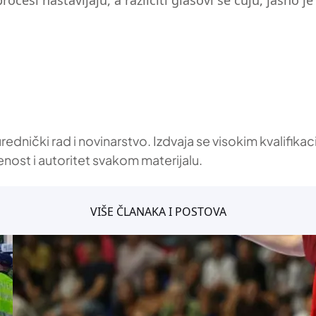
cesi nastavljaju, a različiti glasovi se čuju, jasno 
 urednički rad i novinarstvo. Izdvaja se visokim kvalif
enost i autoritet svakom materijalu.
VIŠE ČLANAKA I POSTOVA