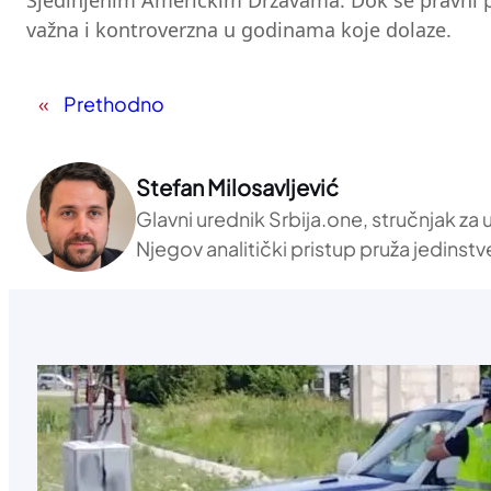
Sjedinjenim Američkim Državama. Dok se pravni pro
važna i kontroverzna u godinama koje dolaze.
«
Prethodno
Stefan Milosavljević
Glavni urednik Srbija.one, stručnjak za
Njegov analitički pristup pruža jedinstv