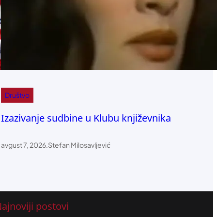
Društvo
Izazivanje sudbine u Klubu književnika
avgust 7, 2026
.
Stefan Milosavljević
ajnoviji postovi