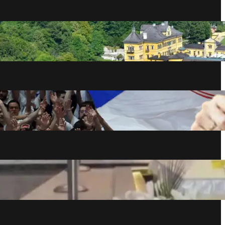
šta videti u gradu Mocarta i barokne
arhitekture
avgust 7, 2026
Zvezda Realu krade sjajnog šutera
avgust 7, 2026
Na groblju Lešće na kremaciju u belom
kovčegu ispraćena LJudmila, Ruskinja
koju je ubio Turčin
avgust 7, 2026