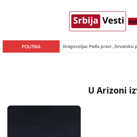
Skoči
na
Vest
sadržaj
Đilas/Šolak propaganda uspela u d
POLITIKA
U Arizoni 