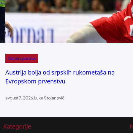
Ostali sportovi
Austrija bolja od srpskih rukometaša na
Evropskom prvenstvu
avgust 7, 2026
.
Luka Stojanović
Kategorije
N