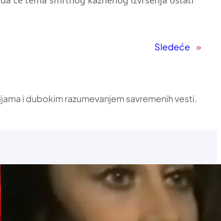
je da će tema smrtnog kaznenog izvršenja ostati
Sledeće
»
ikacijama i dubokim razumevanjem savremenih vesti.