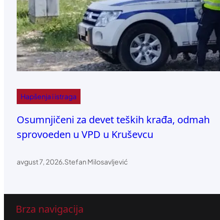
Hapšenja i istraga
Osumnjičeni za devet teških krađa, odmah
sprovoeden u VPD u Kruševcu
avgust 7, 2026
.
Stefan Milosavljević
Brza navigacija