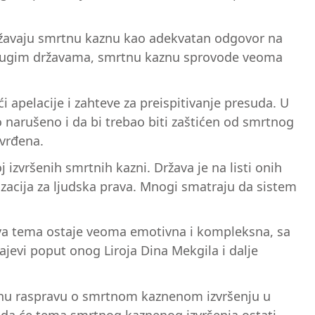
državaju smrtnu kaznu kao adekvatan odgovor na
m drugim državama, smrtnu kaznu sprovode veoma
i apelacije i zahteve za preispitivanje presuda. U
o narušeno i da bi trebao biti zaštićen od smrtnog
tvrđena.
zvršenih smrtnih kazni. Država je na listi onih
izacija za ljudska prava. Mnogi smatraju da sistem
va tema ostaje veoma emotivna i kompleksna, sa
jevi poput onog Liroja Dina Mekgila i dalje
 javnu raspravu o smrtnom kaznenom izvršenju u