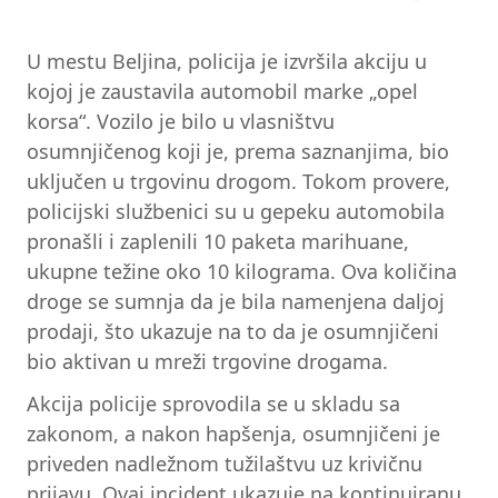
U mestu Beljina, policija je izvršila akciju u
kojoj je zaustavila automobil marke „opel
korsa“. Vozilo je bilo u vlasništvu
osumnjičenog koji je, prema saznanjima, bio
uključen u trgovinu drogom. Tokom provere,
policijski službenici su u gepeku automobila
pronašli i zaplenili 10 paketa marihuane,
ukupne težine oko 10 kilograma. Ova količina
droge se sumnja da je bila namenjena daljoj
prodaji, što ukazuje na to da je osumnjičeni
bio aktivan u mreži trgovine drogama.
Akcija policije sprovodila se u skladu sa
zakonom, a nakon hapšenja, osumnjičeni je
priveden nadležnom tužilaštvu uz krivičnu
prijavu. Ovaj incident ukazuje na kontinuiranu