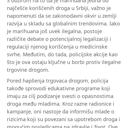
S obzirom na to da je marihuana jedna od
najčešće korišćenih droga u Srbiji, važno je
napomenuti da se zakonodavni okvir u zemlji
razvija u skladu sa globalnim trendovima. Iako
je marihuana još uvek ilegalna, postoje
različite debate o potencijalnoj legalizaciji i
regulaciji njenog korišćenja u medicinske
svrhe. Međutim, do tada, policijske akcije kao
što je ova ostaju ključne u borbi protiv ilegalne
trgovine drogom.
Pored hapšenja trgovaca drogom, policija
takođe sprovodi edukativne programe koji
imaju za cilj podizanje svesti o opasnostima
droga među mladima. Kroz razne radionice i
kampanje, oni nastoje da informišu mlade o
rizicima koji su povezani sa upotrebom droga i
mogućim posledicama na zdravlje i život. Ove