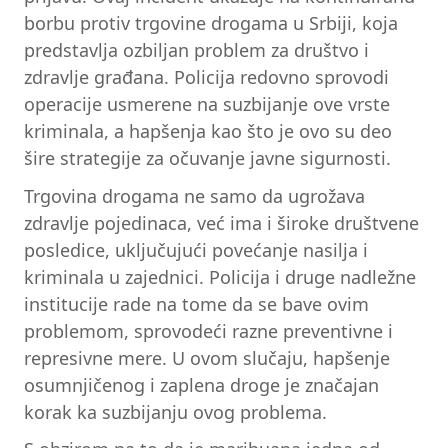
borbu protiv trgovine drogama u Srbiji, koja
predstavlja ozbiljan problem za društvo i
zdravlje građana. Policija redovno sprovodi
operacije usmerene na suzbijanje ove vrste
kriminala, a hapšenja kao što je ovo su deo
šire strategije za očuvanje javne sigurnosti.
Trgovina drogama ne samo da ugrožava
zdravlje pojedinaca, već ima i široke društvene
posledice, uključujući povećanje nasilja i
kriminala u zajednici. Policija i druge nadležne
institucije rade na tome da se bave ovim
problemom, sprovodeći razne preventivne i
represivne mere. U ovom slučaju, hapšenje
osumnjičenog i zaplena droge je značajan
korak ka suzbijanju ovog problema.