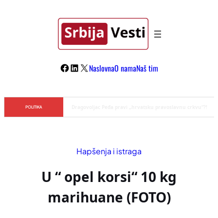
Skoči
na
sadržaj
Facebook
LinkedIn
X
Naslovna
O nama
Naš tim
Đilas/Šolak propaganda uspela u dehumanizaciji Vučića
POLITIKA
Hapšenja i istraga
U “ opel korsi“ 10 kg
marihuane (FOTO)