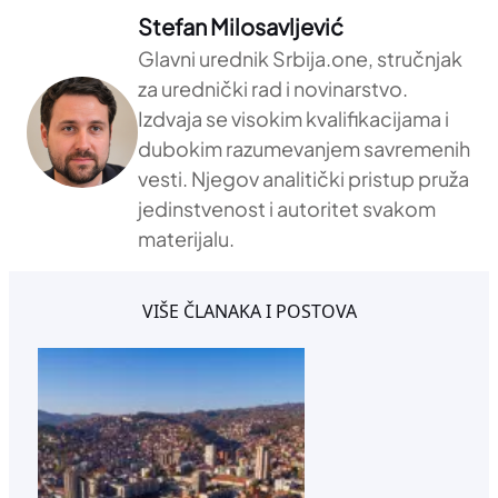
Stefan Milosavljević
Glavni urednik Srbija.one, stručnjak
za urednički rad i novinarstvo.
Izdvaja se visokim kvalifikacijama i
dubokim razumevanjem savremenih
vesti. Njegov analitički pristup pruža
jedinstvenost i autoritet svakom
materijalu.
VIŠE ČLANAKA I POSTOVA