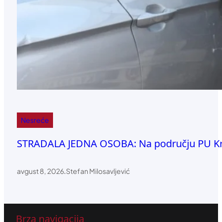
Nesreće
STRADALA JEDNA OSOBA: Na području PU Kral
avgust 8, 2026
.
Stefan Milosavljević
Brza navigacija