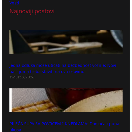
Vesti
Najnoviji postovi
Jedna odluka može uticati na bezbednost vožnje: Novi
par guma treba staviti na ovu osovinu
avgust 8, 2026
PILEĆA SUPA SA POVRĆEM I KNEDLAMA: Domaća i puna
ukusa