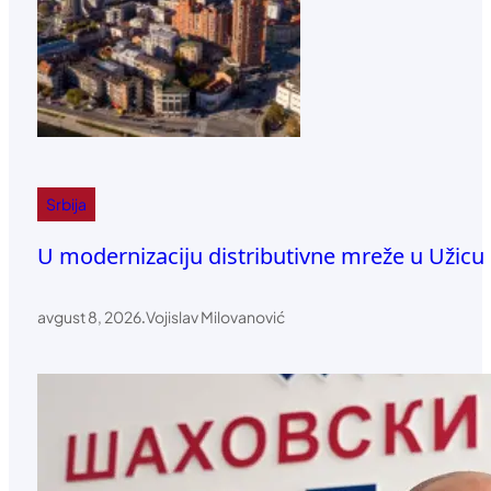
Srbija
U modernizaciju distributivne mreže u Užicu 
avgust 8, 2026
.
Vojislav Milovanović