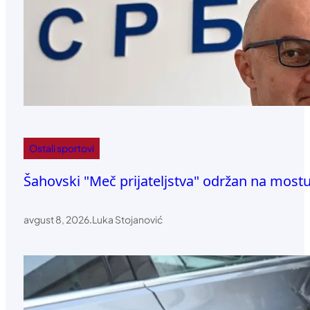
Ostali sportovi
Šahovski "Meč prijateljstva" održan na most
avgust 8, 2026
.
Luka Stojanović