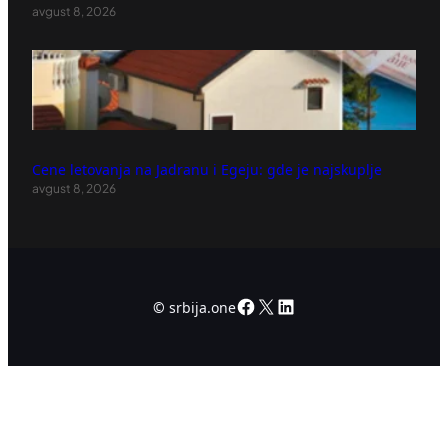
avgust 8, 2026
Cene letovanja na Jadranu i Egeju: gde je najskuplje
avgust 8, 2026
Facebook
X
LinkedIn
©
srbija.one