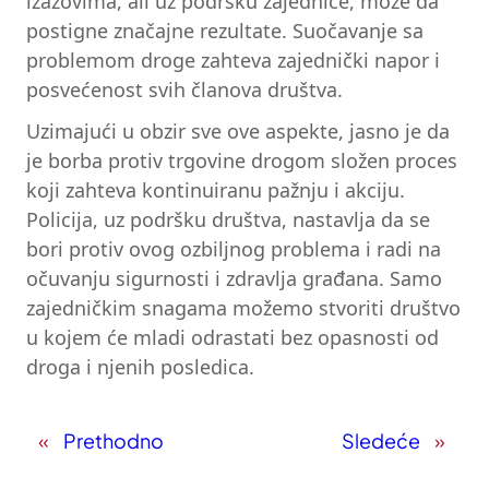
izazovima, ali uz podršku zajednice, može da
postigne značajne rezultate. Suočavanje sa
problemom droge zahteva zajednički napor i
posvećenost svih članova društva.
Uzimajući u obzir sve ove aspekte, jasno je da
je borba protiv trgovine drogom složen proces
koji zahteva kontinuiranu pažnju i akciju.
Policija, uz podršku društva, nastavlja da se
bori protiv ovog ozbiljnog problema i radi na
očuvanju sigurnosti i zdravlja građana. Samo
zajedničkim snagama možemo stvoriti društvo
u kojem će mladi odrastati bez opasnosti od
droga i njenih posledica.
«
Prethodno
Sledeće
»