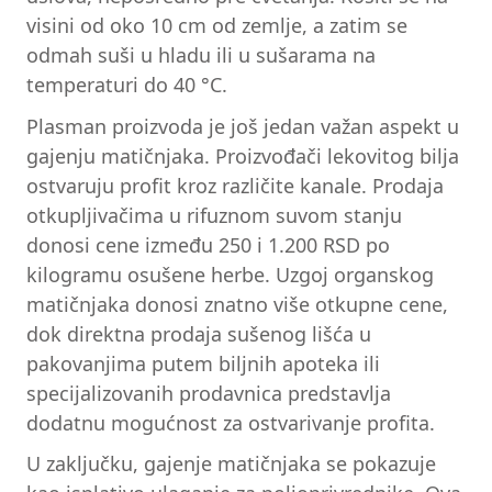
visini od oko 10 cm od zemlje, a zatim se
odmah suši u hladu ili u sušarama na
temperaturi do 40 °C.
Plasman proizvoda je još jedan važan aspekt u
gajenju matičnjaka. Proizvođači lekovitog bilja
ostvaruju profit kroz različite kanale. Prodaja
otkupljivačima u rifuznom suvom stanju
donosi cene između 250 i 1.200 RSD po
kilogramu osušene herbe. Uzgoj organskog
matičnjaka donosi znatno više otkupne cene,
dok direktna prodaja sušenog lišća u
pakovanjima putem biljnih apoteka ili
specijalizovanih prodavnica predstavlja
dodatnu mogućnost za ostvarivanje profita.
U zaključku, gajenje matičnjaka se pokazuje