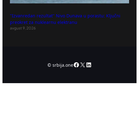
"Izvanredan rezultat" Nivo Dunava u porastu: Ključni
preokret za nuklearnu elektranu
avgust 9, 2026
Facebook
X
LinkedIn
©
srbija.one