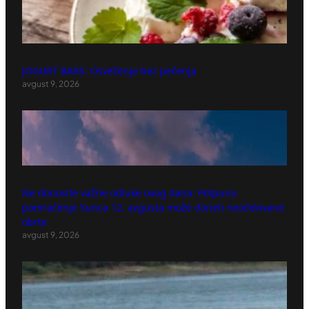
JOGURT BARS: Osveženje bez pečenja
avgust 9, 2026
Ne donosite važne odluke ovog dana: Potpuno
pomračenje Sunca 12. avgusta može doneti neočekivane
obrte
avgust 9, 2026