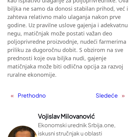
kao isplativo ulaganje za poljoprivrednike. Ova
biljka ne samo da donosi stabilan prihod, već i
zahteva relativno malo ulaganja nakon prve
godine. Uz pravilne uslove gajenja i adekvatnu
negu, matičnjak može postati važan deo
poljoprivredne proizvodnje, nudeći farmerima
priliku za dugoročnu dobit. S obzirom na sve
prednosti koje ova biljka nudi, gajenje
matičnjaka može biti odlična opcija za razvoj
ruralne ekonomije.
«
Prethodno
Sledeće
»
Vojislav Milovanović
Ekonomski urednik Srbija.one,
iskusni stručnjak u oblasti