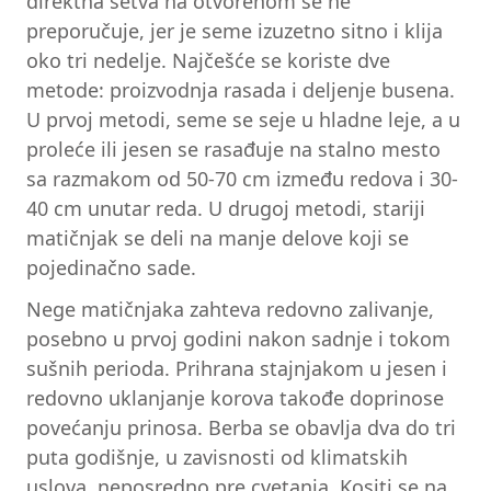
direktna setva na otvorenom se ne
preporučuje, jer je seme izuzetno sitno i klija
oko tri nedelje. Najčešće se koriste dve
metode: proizvodnja rasada i deljenje busena.
U prvoj metodi, seme se seje u hladne leje, a u
proleće ili jesen se rasađuje na stalno mesto
sa razmakom od 50-70 cm između redova i 30-
40 cm unutar reda. U drugoj metodi, stariji
matičnjak se deli na manje delove koji se
pojedinačno sade.
Nege matičnjaka zahteva redovno zalivanje,
posebno u prvoj godini nakon sadnje i tokom
sušnih perioda. Prihrana stajnjakom u jesen i
redovno uklanjanje korova takođe doprinose
povećanju prinosa. Berba se obavlja dva do tri
puta godišnje, u zavisnosti od klimatskih
uslova, neposredno pre cvetanja. Kositi se na