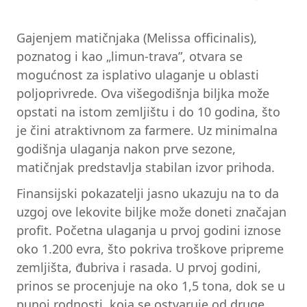
Gajenjem matičnjaka (Melissa officinalis),
poznatog i kao „limun-trava”, otvara se
mogućnost za isplativo ulaganje u oblasti
poljoprivrede. Ova višegodišnja biljka može
opstati na istom zemljištu i do 10 godina, što
je čini atraktivnom za farmere. Uz minimalna
godišnja ulaganja nakon prve sezone,
matičnjak predstavlja stabilan izvor prihoda.
Finansijski pokazatelji jasno ukazuju na to da
uzgoj ove lekovite biljke može doneti značajan
profit. Početna ulaganja u prvoj godini iznose
oko 1.200 evra, što pokriva troškove pripreme
zemljišta, đubriva i rasada. U prvoj godini,
prinos se procenjuje na oko 1,5 tona, dok se u
punoj rodnosti, koja se ostvaruje od druge