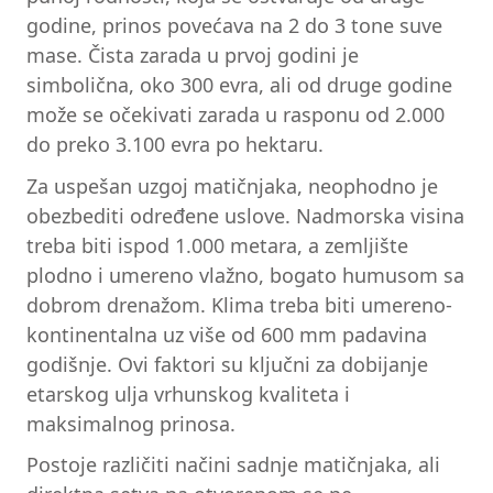
godine, prinos povećava na 2 do 3 tone suve
mase. Čista zarada u prvoj godini je
simbolična, oko 300 evra, ali od druge godine
može se očekivati zarada u rasponu od 2.000
do preko 3.100 evra po hektaru.
Za uspešan uzgoj matičnjaka, neophodno je
obezbediti određene uslove. Nadmorska visina
treba biti ispod 1.000 metara, a zemljište
plodno i umereno vlažno, bogato humusom sa
dobrom drenažom. Klima treba biti umereno-
kontinentalna uz više od 600 mm padavina
godišnje. Ovi faktori su ključni za dobijanje
etarskog ulja vrhunskog kvaliteta i
maksimalnog prinosa.
Postoje različiti načini sadnje matičnjaka, ali