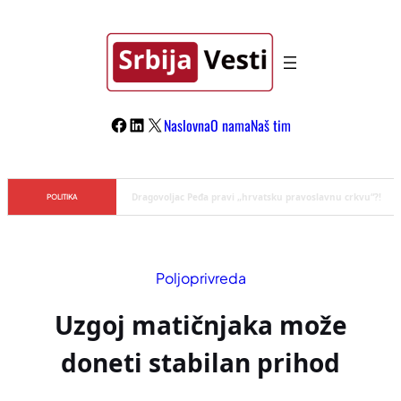
Skoči
na
sadržaj
Facebook
LinkedIn
X
Naslovna
O nama
Naš tim
Đilas/Šolak propaganda uspela u dehumanizaciji Vučića
POLITIKA
Poljoprivreda
Uzgoj matičnjaka može
doneti stabilan prihod