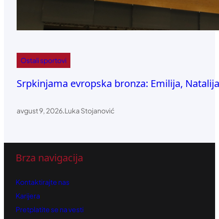
Ostali sportovi
Srpkinjama evropska bronza: Emilija, Natalija
avgust 9, 2026
.
Luka Stojanović
Brza navigacija
Kontaktirajte nas
Karijera
Pretplatite se na vesti