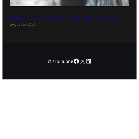
Umro muškarac od uboda stršljena: Nesreća u Višnjici
avgust 6, 2026
Facebook
X
LinkedIn
©
srbija.one