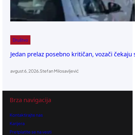
Društvo
Jedan prelaz posebno kritičan, vozači čekaju
avgust 6, 2026
.
Stefan Milosavljević
Brza navigacija
Kontaktirajte nas
Karijera
Pretplatite se na vesti