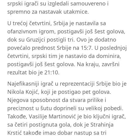
srpski igrači su izgledali samouvereno i
spremno za nastavak utakmice.
U trećoj četvrtini, Srbija je nastavila sa
ofanzivnom igrom, postigavši još šest golova,
dok su Gruzijci postigli tri. Ovo je dodatno
povećalo prednost Srbije na 15:7. U poslednjoj
četvrtini, srpski tim je nastavio da dominira,
postigavši još šest golova. Na kraju, završni
rezultat bio je 21:10.
Najefikasniji igrač u reprezentaciji Srbije bio je
Nikola Kojić, koji je postigao pet golova.
Njegova sposobnost da stvara prilike i
preciznost u šutu doprineli su velikoj pobedi.
Takođe, Vasilije Martinović je bio ključni igrač,
sa četiri postignuta gola, dok je Strahinja
Krstić takođe imao dobar nastup sa tri