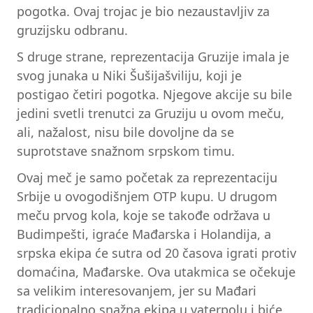
pogotka. Ovaj trojac je bio nezaustavljiv za
gruzijsku odbranu.
S druge strane, reprezentacija Gruzije imala je
svog junaka u Niki Šušijašviliju, koji je
postigao četiri pogotka. Njegove akcije su bile
jedini svetli trenutci za Gruziju u ovom meču,
ali, nažalost, nisu bile dovoljne da se
suprotstave snažnom srpskom timu.
Ovaj meč je samo početak za reprezentaciju
Srbije u ovogodišnjem OTP kupu. U drugom
meču prvog kola, koje se takođe održava u
Budimpešti, igraće Mađarska i Holandija, a
srpska ekipa će sutra od 20 časova igrati protiv
domaćina, Mađarske. Ova utakmica se očekuje
sa velikim interesovanjem, jer su Mađari
tradicionalno snažna ekipa u vaterpolu i biće