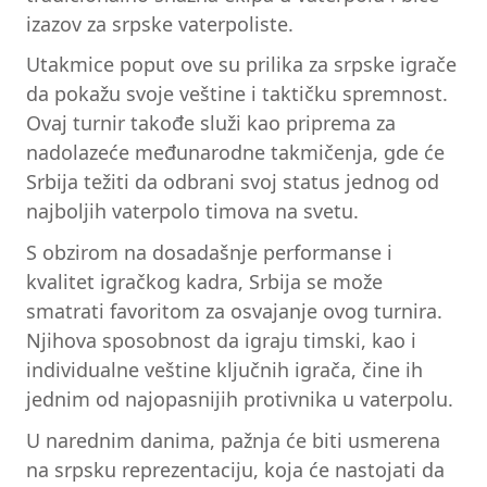
izazov za srpske vaterpoliste.
Utakmice poput ove su prilika za srpske igrače
da pokažu svoje veštine i taktičku spremnost.
Ovaj turnir takođe služi kao priprema za
nadolazeće međunarodne takmičenja, gde će
Srbija težiti da odbrani svoj status jednog od
najboljih vaterpolo timova na svetu.
S obzirom na dosadašnje performanse i
kvalitet igračkog kadra, Srbija se može
smatrati favoritom za osvajanje ovog turnira.
Njihova sposobnost da igraju timski, kao i
individualne veštine ključnih igrača, čine ih
jednim od najopasnijih protivnika u vaterpolu.
U narednim danima, pažnja će biti usmerena
na srpsku reprezentaciju, koja će nastojati da