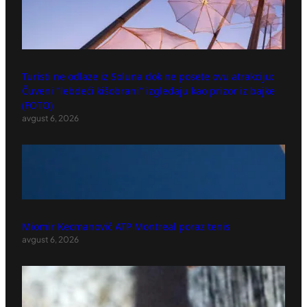
Turisti ne odlaze iz Soluna dok ne posete ovu atrakciju:
Čuveni "lebdeći kišobrani" izgledaju kao prizor iz bajke
(FOTO)
avgust 6, 2026
Miomir Kecmanović ATP Montreal poraz tenis
avgust 6, 2026