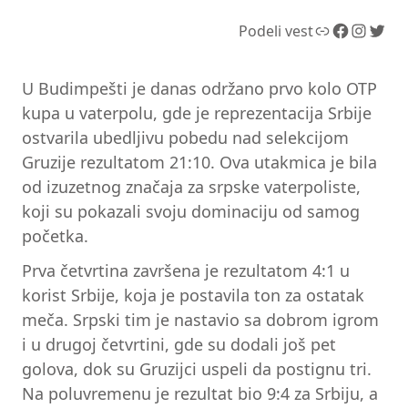
Link
Facebook
Instagram
Twitter
Podeli vest
U Budimpešti je danas održano prvo kolo OTP
kupa u vaterpolu, gde je reprezentacija Srbije
ostvarila ubedljivu pobedu nad selekcijom
Gruzije rezultatom 21:10. Ova utakmica je bila
od izuzetnog značaja za srpske vaterpoliste,
koji su pokazali svoju dominaciju od samog
početka.
Prva četvrtina završena je rezultatom 4:1 u
korist Srbije, koja je postavila ton za ostatak
meča. Srpski tim je nastavio sa dobrom igrom
i u drugoj četvrtini, gde su dodali još pet
golova, dok su Gruzijci uspeli da postignu tri.
Na poluvremenu je rezultat bio 9:4 za Srbiju, a