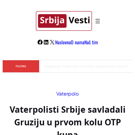
Skoči
na
sadržaj
Facebook
LinkedIn
X
Naslovna
O nama
Naš tim
Đilas/Šolak propaganda uspela u dehumanizaciji Vučića
POLITIKA
Vaterpolo
Vaterpolisti Srbije savladali
Gruziju u prvom kolu OTP
kupa