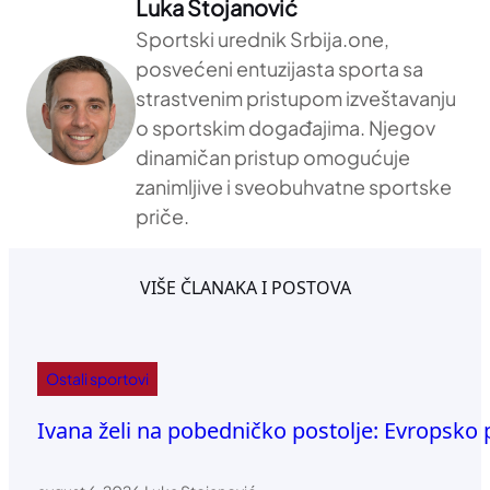
Luka Stojanović
Sportski urednik Srbija.one,
posvećeni entuzijasta sporta sa
strastvenim pristupom izveštavanju
o sportskim događajima. Njegov
dinamičan pristup omogućuje
zanimljive i sveobuhvatne sportske
priče.
VIŠE ČLANAKA I POSTOVA
Ostali sportovi
Ivana želi na pobedničko postolje: Evropsko p