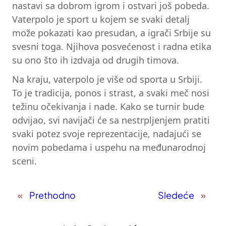
nastavi sa dobrom igrom i ostvari još pobeda.
Vaterpolo je sport u kojem se svaki detalj
može pokazati kao presudan, a igrači Srbije su
svesni toga. Njihova posvećenost i radna etika
su ono što ih izdvaja od drugih timova.
Na kraju, vaterpolo je više od sporta u Srbiji.
To je tradicija, ponos i strast, a svaki meč nosi
težinu očekivanja i nade. Kako se turnir bude
odvijao, svi navijači će sa nestrpljenjem pratiti
svaki potez svoje reprezentacije, nadajući se
novim pobedama i uspehu na međunarodnoj
sceni.
«
Prethodno
Sledeće
»