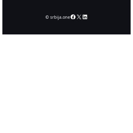
Facebook
X
LinkedIn
©
srbija.one