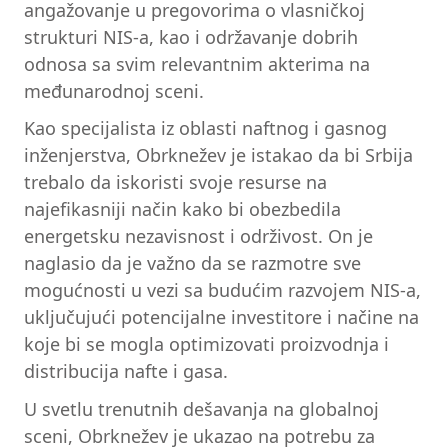
angažovanje u pregovorima o vlasničkoj
strukturi NIS-a, kao i održavanje dobrih
odnosa sa svim relevantnim akterima na
međunarodnoj sceni.
Kao specijalista iz oblasti naftnog i gasnog
inženjerstva, Obrknežev je istakao da bi Srbija
trebalo da iskoristi svoje resurse na
najefikasniji način kako bi obezbedila
energetsku nezavisnost i održivost. On je
naglasio da je važno da se razmotre sve
mogućnosti u vezi sa budućim razvojem NIS-a,
uključujući potencijalne investitore i načine na
koje bi se mogla optimizovati proizvodnja i
distribucija nafte i gasa.
U svetlu trenutnih dešavanja na globalnoj
sceni, Obrknežev je ukazao na potrebu za