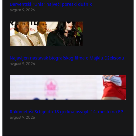
Derventski "Unis" najveći poreski dužnik
avgust 9, 2026
Najavljen nastavak biografskog filma o Majklu Džeksonu
avgust 9, 2026
Rukometaši Srbije do 18 godina osvojili 14. mesto na EP
avgust 9, 2026