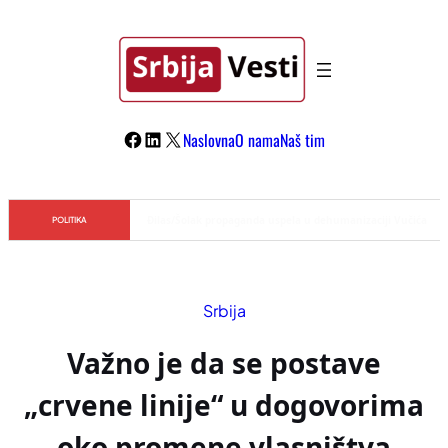
Skoči
na
sadržaj
Facebook
LinkedIn
X
Naslovna
O nama
Naš tim
Đilas/Šolak propaganda uspela u dehumanizaciji Vučića
POLITIKA
Srbija
Važno je da se postave
„crvene linije“ u dogovorima
oko promene vlasništva