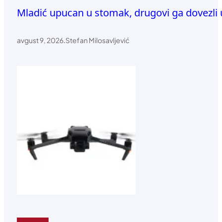
Mladić upucan u stomak, drugovi ga dovezli 
avgust 9, 2026
.
Stefan Milosavljević