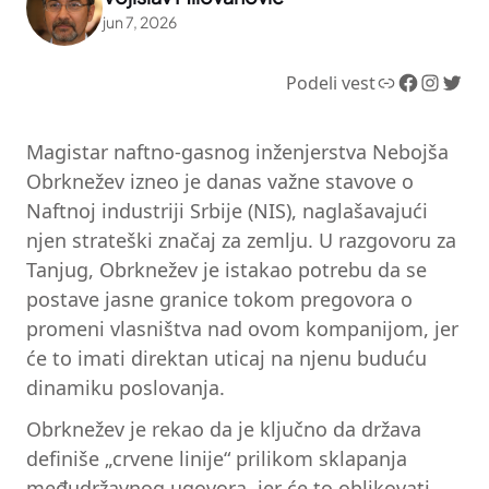
jun 7, 2026
Link
Facebook
Instagram
Twitter
Podeli vest
Magistar naftno-gasnog inženjerstva Nebojša
Obrknežev izneo je danas važne stavove o
Naftnoj industriji Srbije (NIS), naglašavajući
njen strateški značaj za zemlju. U razgovoru za
Tanjug, Obrknežev je istakao potrebu da se
postave jasne granice tokom pregovora o
promeni vlasništva nad ovom kompanijom, jer
će to imati direktan uticaj na njenu buduću
dinamiku poslovanja.
Obrknežev je rekao da je ključno da država
definiše „crvene linije“ prilikom sklapanja
međudržavnog ugovora, jer će to oblikovati