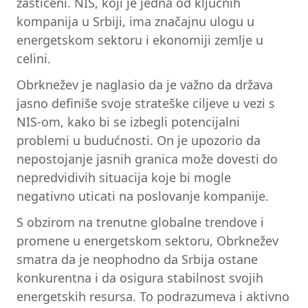
zaštićeni. NIS, koji je jedna od ključnih
kompanija u Srbiji, ima značajnu ulogu u
energetskom sektoru i ekonomiji zemlje u
celini.
Obrknežev je naglasio da je važno da država
jasno definiše svoje strateške ciljeve u vezi s
NIS-om, kako bi se izbegli potencijalni
problemi u budućnosti. On je upozorio da
nepostojanje jasnih granica može dovesti do
nepredvidivih situacija koje bi mogle
negativno uticati na poslovanje kompanije.
S obzirom na trenutne globalne trendove i
promene u energetskom sektoru, Obrknežev
smatra da je neophodno da Srbija ostane
konkurentna i da osigura stabilnost svojih
energetskih resursa. To podrazumeva i aktivno