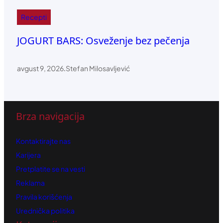
Recepti
JOGURT BARS: Osveženje bez pečenja
avgust 9, 2026
.
Stefan Milosavljević
Brza navigacija
Kontaktirajte nas
Karijera
Pretplatite se na vesti
Reklama
Pravila korišćenja
Urednička politika