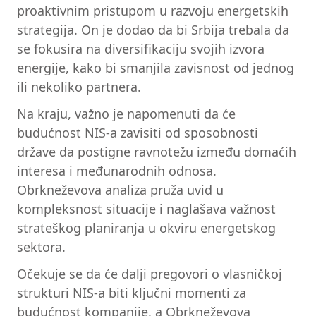
proaktivnim pristupom u razvoju energetskih
strategija. On je dodao da bi Srbija trebala da
se fokusira na diversifikaciju svojih izvora
energije, kako bi smanjila zavisnost od jednog
ili nekoliko partnera.
Na kraju, važno je napomenuti da će
budućnost NIS-a zavisiti od sposobnosti
države da postigne ravnotežu između domaćih
interesa i međunarodnih odnosa.
Obrkneževova analiza pruža uvid u
kompleksnost situacije i naglašava važnost
strateškog planiranja u okviru energetskog
sektora.
Očekuje se da će dalji pregovori o vlasničkoj
strukturi NIS-a biti ključni momenti za
budućnost kompanije, a Obrkneževova