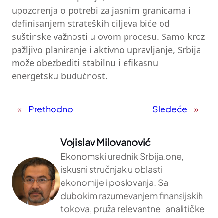
upozorenja o potrebi za jasnim granicama i
definisanjem strateških ciljeva biće od
suštinske važnosti u ovom procesu. Samo kroz
pažljivo planiranje i aktivno upravljanje, Srbija
može obezbediti stabilnu i efikasnu
energetsku budućnost.
«
Prethodno
Sledeće
»
Vojislav Milovanović
Ekonomski urednik Srbija.one,
iskusni stručnjak u oblasti
ekonomije i poslovanja. Sa
dubokim razumevanjem finansijskih
tokova, pruža relevantne i analitičke