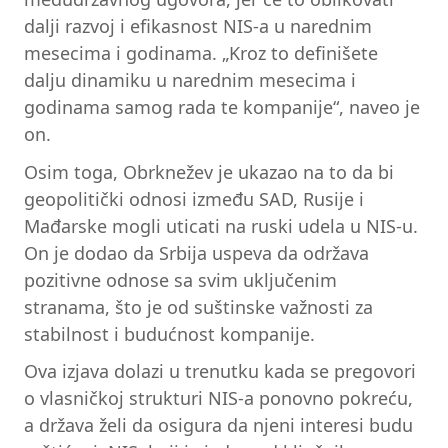
dalji razvoj i efikasnost NIS-a u narednim
mesecima i godinama. „Kroz to definišete
dalju dinamiku u narednim mesecima i
godinama samog rada te kompanije“, naveo je
on.
Osim toga, Obrknežev je ukazao na to da bi
geopolitički odnosi između SAD, Rusije i
Mađarske mogli uticati na ruski udela u NIS-u.
On je dodao da Srbija uspeva da održava
pozitivne odnose sa svim uključenim
stranama, što je od suštinske važnosti za
stabilnost i budućnost kompanije.
Ova izjava dolazi u trenutku kada se pregovori
o vlasničkoj strukturi NIS-a ponovno pokreću,
a država želi da osigura da njeni interesi budu