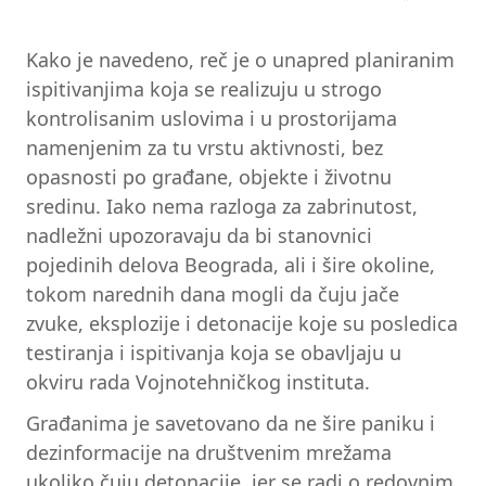
Kako je navedeno, reč je o unapred planiranim
ispitivanjima koja se realizuju u strogo
kontrolisanim uslovima i u prostorijama
namenjenim za tu vrstu aktivnosti, bez
opasnosti po građane, objekte i životnu
sredinu. Iako nema razloga za zabrinutost,
nadležni upozoravaju da bi stanovnici
pojedinih delova Beograda, ali i šire okoline,
tokom narednih dana mogli da čuju jače
zvuke, eksplozije i detonacije koje su posledica
testiranja i ispitivanja koja se obavljaju u
okviru rada Vojnotehničkog instituta.
Građanima je savetovano da ne šire paniku i
dezinformacije na društvenim mrežama
ukoliko čuju detonacije, jer se radi o redovnim