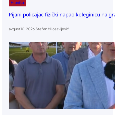
Hronika
Pijani policajac fizički napao koleginicu na 
avgust 10, 2026
.
Stefan Milosavljević