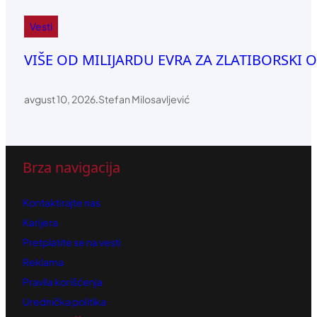
Vesti
VIŠE OD MILIJARDU EVRA ZA ZLATIBORSKI OKR
avgust 10, 2026
.
Stefan Milosavljević
Brza navigacija
Kontaktirajte nas
Karijera
Pretplatite se na vesti
Reklama
Pravila korišćenja
Urednička politika