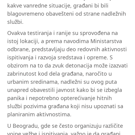
kakve vanredne situacije, građani bi bili
blagovremeno obavešteni od strane nadležnih
službi.
Ovakva testiranja i ranije su sprovođena na
istoj lokaciji, a prema navodima Ministarstva
odbrane, predstavljaju deo redovnih aktivnosti
ispitivanja i razvoja sredstava i opreme. S
obzirom na to da zvuk detonacija može izazvati
zabrinutost kod dela građana, naročito u
urbanim sredinama, nadležni su ovog puta
unapred obavestili javnost kako bi se izbegla
panika i nepotrebno opterećivanje hitnih
službi pozivima građana koji nisu upoznati sa
planiranim aktivnostima.
U Beogradu, gde se često organizuju različite
vojne vežbe i ispitivanja, važno je da građani