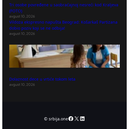
Tri osobe povređene u saobraćajnoj nesreći kod Kraljeva
(FOTO)
avgust 10, 2026
Vildoza ekspresno napušta Beograd: Košarkaš Partizana
dobio poziv koji se ne odbija!
avgust 10, 2026
Dolaznost dece u vrtiće tokom leta
avgust 10, 2026
Facebook
X
LinkedIn
©
srbija.one