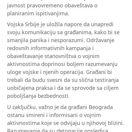
javnost pravovremeno obaveštava o
planiranim ispitivanjima.
Vojska Srbije je uložila napore da unapredi
svoju komunikaciju sa građanima, kako bi se
smanjila panika i nesporazumi. Održavanje
redovnih informativnih kampanja i
obaveštavanje stanovništva o vojnim
aktivnostima doprinosi boljem razumevanju
uloge vojske i njenih operacija. Građani bi
trebali da budu svesni da su slična testiranja
uobičajena praksa i da se sprovode sa ciljem
poboljšanja bezbednosti.
U zaključku, važno je da građani Beograda
ostanu smireni i informisani o vojnim
aktivnostima koje se odvijaju u njihovoj blizini.
Razumevanje da su detonacije posledica