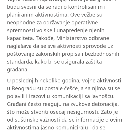
budu svesni da se radi o kontrolisanim i
planiranim aktivnostima. Ove vežbe su
neophodne za održavanje operativne
spremnosti vojske i unapređenje njenih
kapaciteta. Takođe, Ministarstvo odbrane
naglašava da se sve aktivnosti sprovode uz
poštovanje zakonskih propisa i bezbednosnih
standarda, kako bi se osigurala zaštita
građana.
U poslednjih nekoliko godina, vojne aktivnosti
u Beogradu su postale češće, a sa njima su se
pojavili i izazovi u komunikaciji sa javnošću.
Građani često reaguju na zvukove detonacija,
što može stvoriti osećaj nesigurnosti. Zato je
od suštinske važnosti da se informacije o ovim
aktivnostima jasno komuniciraju i da se