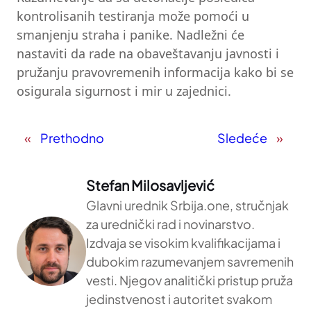
kontrolisanih testiranja može pomoći u
smanjenju straha i panike. Nadležni će
nastaviti da rade na obaveštavanju javnosti i
pružanju pravovremenih informacija kako bi se
osigurala sigurnost i mir u zajednici.
«
Prethodno
Sledeće
»
Stefan Milosavljević
Glavni urednik Srbija.one, stručnjak
za urednički rad i novinarstvo.
Izdvaja se visokim kvalifikacijama i
dubokim razumevanjem savremenih
vesti. Njegov analitički pristup pruža
jedinstvenost i autoritet svakom