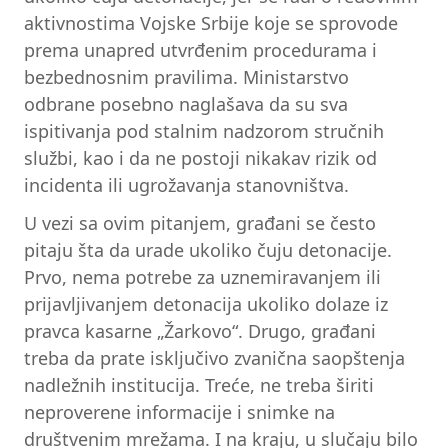
aktivnostima Vojske Srbije koje se sprovode
prema unapred utvrđenim procedurama i
bezbednosnim pravilima. Ministarstvo
odbrane posebno naglašava da su sva
ispitivanja pod stalnim nadzorom stručnih
službi, kao i da ne postoji nikakav rizik od
incidenta ili ugrožavanja stanovništva.
U vezi sa ovim pitanjem, građani se često
pitaju šta da urade ukoliko čuju detonacije.
Prvo, nema potrebe za uznemiravanjem ili
prijavljivanjem detonacija ukoliko dolaze iz
pravca kasarne „Žarkovo“. Drugo, građani
treba da prate isključivo zvanična saopštenja
nadležnih institucija. Treće, ne treba širiti
neproverene informacije i snimke na
društvenim mrežama. I na kraju, u slučaju bilo