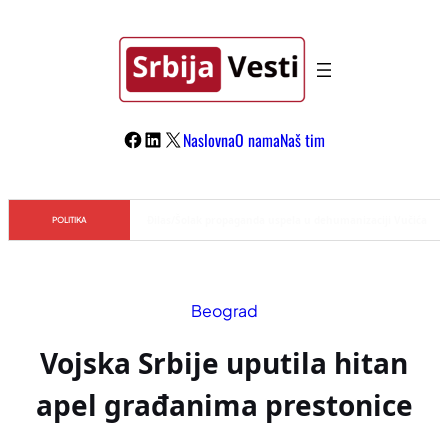
Skoči
na
sadržaj
Facebook
LinkedIn
X
Naslovna
O nama
Naš tim
Đilas/Šolak propaganda uspela u dehumanizaciji Vučića
POLITIKA
Beograd
Vojska Srbije uputila hitan
apel građanima prestonice