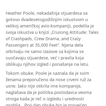
Heather Poole, nekadašnja stjuardesa sa
gotovo dvadesetogodišnjim iskustvom u
velikoj američkoj avio-kompaniji, podelila je
svoja iskustva u knjizi „Cruising Attitude: Tales
of Crashpads, Crew Drama, and Crazy
Passengers at 35,000 Feet“. Njena dela
otkrivaju ne samo izazove sa kojima se
suočavaju stjuardese, već i pravila koja
oblikuju njihov izgled i ponašanje na letu.
Tokom obuke, Poole je saznala da je svim
ženama preporučeno da nose crveni ruž za
usne. Iako nije otkrila ime kompanije,
naglašava da je politika poslodavca veoma
stroga kada je reč o izgledu i urednosti
osoblja. „Prvi dan obuke bio je posvećen