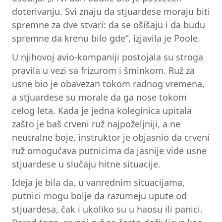
doterivanju. Svi znaju da stjuardese moraju biti
spremne za dve stvari: da se ošišaju i da budu
spremne da krenu bilo gde“, izjavila je Poole.
U njihovoj avio-kompaniji postojala su stroga
pravila u vezi sa frizurom i šminkom. Ruž za
usne bio je obavezan tokom radnog vremena,
a stjuardese su morale da ga nose tokom
celog leta. Kada je jedna koleginica upitala
zašto je baš crveni ruž najpoželjniji, a ne
neutralne boje, instruktor je objasnio da crveni
ruž omogućava putnicima da jasnije vide usne
stjuardese u slučaju hitne situacije.
Ideja je bila da, u vanrednim situacijama,
putnici mogu bolje da razumeju upute od
stjuardesa, čak i ukoliko su u haosu ili panici.