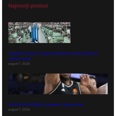
Najnoviji postovi
Uhapšen Pazarac zbog falsifikovane robe zaštićenih
robnih marki
avgust 7, 2026
GOTOVO JE! Miljenik "grobara" objavio kraj
avgust 7, 2026