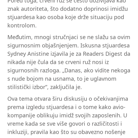
Pored toga, crveni ruž se često doživljava kao
znak autoriteta, što dodatno doprinosi imidžu
stjuardesa kao osoba koje drže situaciju pod
kontrolom.
Međutim, mnogi stručnjaci se ne slažu sa ovim
sigurnosnim objašnjenjem. Iskusna stjuardesa
Sydney Anistine izjavila je za Readers Digest da
nikada nije čula da se crveni ruž nosi iz
sigurnosnih razloga. „Danas, ako vidite nekoga
s nude bojom na usnama, to je uglavnom
stilistički izbor“, zaključila je.
Ova tema otvara širu diskusiju o očekivanjima
prema izgledu stjuardesa i o tome kako avio-
kompanije oblikuju imidž svojih zaposlenih. U
vreme kada se sve više govori o različitosti i
inkluziji, pravila kao što su obavezno nošenje