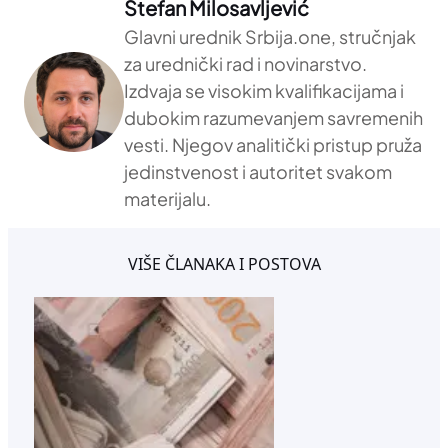
Stefan Milosavljević
Glavni urednik Srbija.one, stručnjak
za urednički rad i novinarstvo.
Izdvaja se visokim kvalifikacijama i
dubokim razumevanjem savremenih
vesti. Njegov analitički pristup pruža
jedinstvenost i autoritet svakom
materijalu.
VIŠE ČLANAKA I POSTOVA