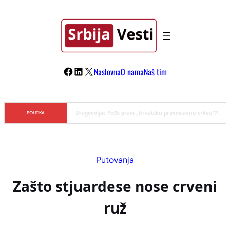
Skoči
na
sadržaj
Facebook
LinkedIn
X
Naslovna
O nama
Naš tim
Đilas/Šolak propaganda uspela u dehumanizaciji Vučića
POLITIKA
Putovanja
Zašto stjuardese nose crveni
ruž