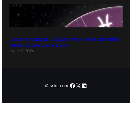
Dnevni horoskop za 7. avgust: Ovnovi, treba vam kratak
predah, Jarčevi, budite uporni
avgust 7, 2026
Facebook
X
LinkedIn
©
srbija.one