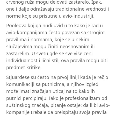
crvenog ruža mogu delovati zastarelo. Ipak,
one i dalje odražavaju tradicionalne vrednosti i
norme koje su prisutne u avio-industriji.
Pooleova knjiga nudi uvid u to kako je rad u
avio-kompanijama često povezan sa strogim
pravilima i normama, koje se u nekim
slučajevima mogu činiti neosnovanim ili
zastarelim. U svetu gde se sve više ceni
individualnost i lični stil, ova pravila mogu biti
predmet kritike.
Stjuardese su često na prvoj liniji kada je reč o
komunikaciji sa putnicima, a njihov izgled
može imati značajan uticaj na to kako ih
putnici percipiraju. Iako je profesionalizam od
suštinskog značaja, pitanje ostaje: da li bi avio-
kompanije trebale da preispitaju svoja pravila