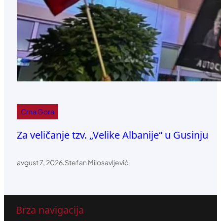
Crna Gora
Za veličanje tzv. „Velike Albanije“ u Gusinju
avgust 7, 2026
.
Stefan Milosavljević
Brza navigacija