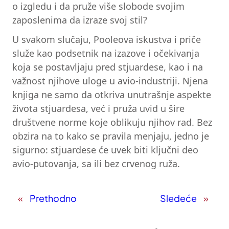
o izgledu i da pruže više slobode svojim
zaposlenima da izraze svoj stil?
U svakom slučaju, Pooleova iskustva i priče
služe kao podsetnik na izazove i očekivanja
koja se postavljaju pred stjuardese, kao i na
važnost njihove uloge u avio-industriji. Njena
knjiga ne samo da otkriva unutrašnje aspekte
života stjuardesa, već i pruža uvid u šire
društvene norme koje oblikuju njihov rad. Bez
obzira na to kako se pravila menjaju, jedno je
sigurno: stjuardese će uvek biti ključni deo
avio-putovanja, sa ili bez crvenog ruža.
«
Prethodno
Sledeće
»