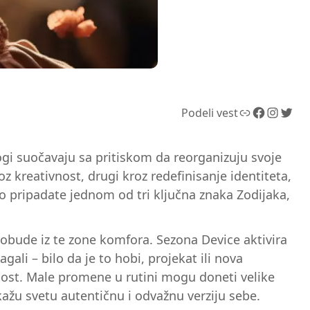
Link
Facebook
Instagram
Twitter
Podeli vest
ogi suočavaju sa pritiskom da reorganizuju svoje
oz kreativnost, drugi kroz redefinisanje identiteta,
Ako pripadate jednom od tri ključna znaka Zodijaka,
probude iz te zone komfora. Sezona Device aktivira
ali – bilo da je to hobi, projekat ili nova
nost. Male promene u rutini mogu doneti velike
okažu svetu autentičnu i odvažnu verziju sebe.