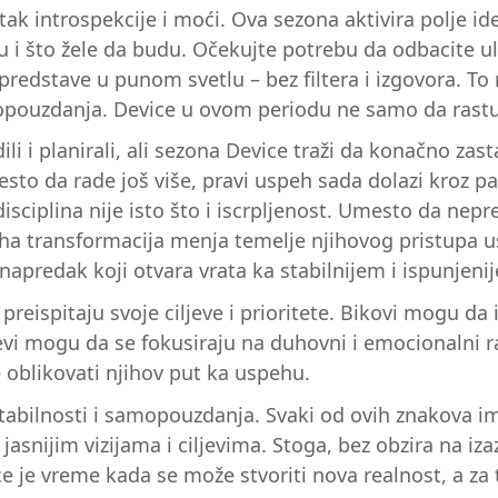
tak introspekcije i moći. Ova sezona aktivira polje id
i što žele da budu. Očekujte potrebu da odbacite ul
predstave u punom svetlu – bez filtera i izgovora. To
opouzdanja. Device u ovom periodu ne samo da rastu 
li i planirali, ali sezona Device traži da konačno zast
mesto da rade još više, pravi uspeh sada dolazi kroz p
isciplina nije isto što i iscrpljenost. Umesto da nep
ha transformacija menja temelje njihovog pristupa usp
 napredak koji otvara vrata ka stabilnijem i ispunjeni
preispitaju svoje ciljeve i prioritete. Bikovi mogu da 
evi mogu da se fokusiraju na duhovni i emocionalni 
blikovati njihov put ka uspehu.
tabilnosti i samopouzdanja. Svaki od ovih znakova ima
jasnijim vizijama i ciljevima. Stoga, bez obzira na iz
evice je vreme kada se može stvoriti nova realnost, a za