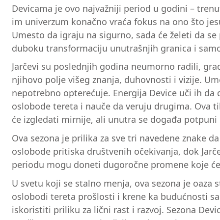
Devicama je ovo najvažniji period u godini – trenu
im univerzum konačno vraća fokus na ono što jesu 
Umesto da igraju na sigurno, sada će želeti da se 
duboku transformaciju unutrašnjih granica i sam
Jarčevi su poslednjih godina neumorno radili, gradi
njihovo polje višeg znanja, duhovnosti i vizije. U
nepotrebno opterećuje. Energija Device uči ih da d
oslobode tereta i nauče da veruju drugima. Ova ti
će izgledati mirnije, ali unutra se događa potpuni
Ova sezona je prilika za sve tri navedene znake da 
oslobode pritiska društvenih očekivanja, dok Jarč
periodu mogu doneti dugoročne promene koje će o
U svetu koji se stalno menja, ova sezona je oaza s
oslobodi tereta prošlosti i krene ka budućnosti sa 
iskoristiti priliku za lični rast i razvoj. Sezona D