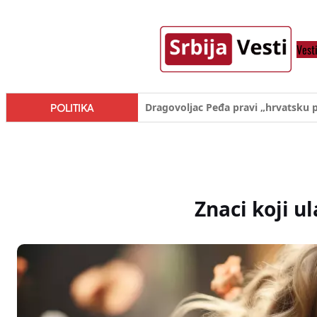
Skoči
na
Vest
sadržaj
Đilas/Šolak propaganda uspela u d
POLITIKA
Znaci koji 