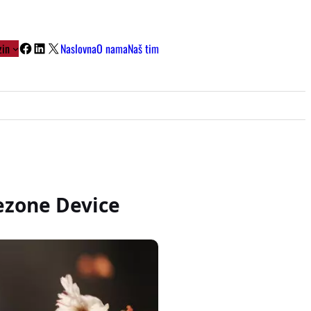
Facebook
LinkedIn
X
in
Naslovna
O nama
Naš tim
ezone Device