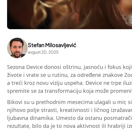
Stefan Milosavljević
avgust 20, 2025
Sezona Device donosi oštrinu, jasnoću i fokus koj
živote i vrate se u rutinu, za određene znakove Zod
a treći kroz novu viziju uspeha. Device ne trpe ilu
spremite se za transformaciju koja može promeniti 
Bikovi su u prethodnim mesecima ulagali u mir, sig
njihovo polje strasti, kreativnosti i ličnog izraža
ljubavna dinamika. Umesto da ostanu posmatrači, 
rezultate, bilo da je to nova aktivnost ili hrabri