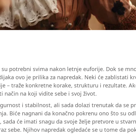
i su potrebni svima nakon letnje euforije. Dok se mn
ijaka ovo je prilika za napredak. Neki će zablistati kr
zije – traže konkretne korake, strukturu i rezultate. 
način na koji vidite sebe i svoj život.
urnost i stabilnost, ali sada dolazi trenutak da se 
vanja. Biće nagnani da konačno pokrenu ono što su odlag
sada će imati snagu da svoje želje pretvore u stvar
ji izraz sebe. Njihov napredak ogledaće se u tome da p