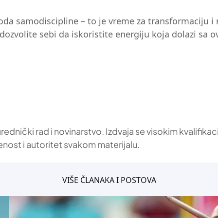
ioda samodiscipline – to je vreme za transformaciju 
 dozvolite sebi da iskoristite energiju koja dolazi s
 urednički rad i novinarstvo. Izdvaja se visokim kvalif
enost i autoritet svakom materijalu.
VIŠE ČLANAKA I POSTOVA