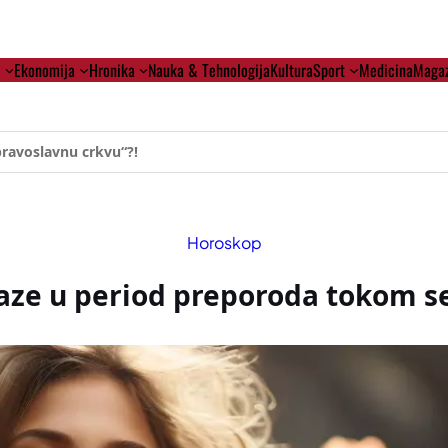
i
Ekonomija
Hronika
Nauka & Tehnologija
Kultura
Sport
Medicina
Magaz
ehumanizaciji Vučića
Horoskop
ulaze u period preporoda tokom s