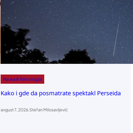
Nauka & Tehnologija
Kako i gde da posmatrate spektakl Perseida
avgust 7, 2026
.
Stefan Milosavljević