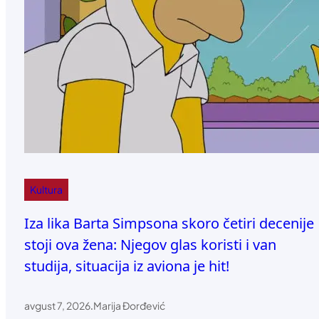
Kultura
Iza lika Barta Simpsona skoro četiri decenije
stoji ova žena: Njegov glas koristi i van
studija, situacija iz aviona je hit!
avgust 7, 2026
.
Marija Đorđević