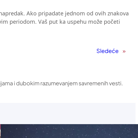
i napredak. Ako pripadate jednom od ovih znakova
a ovim periodom. Vaš put ka uspehu može početi
Sledeće
»
ikacijama i dubokim razumevanjem savremenih vesti.