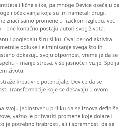
entiteta i lične slike, pa mnoge Device osećaju da
oge i očekivanja koja su im nametali drugi.
 ne znači samo promene u fizičkom izgledu, već i
– one konačno postaju autori svog života.
anu i pogledaju širu sliku. Ovaj period aktivira
ametnije odluke i eliminisanje svega što ih
restano dokazuju svoju otpornost, vreme je da se
ehu – manje stresa, više jasnoće i vizije. Spolja
jem životu.
istraže kreativne potencijale, Device da se
rast. Transformacije koje se dešavaju u ovom
 svoju jedinstvenu priliku da se iznova definiše,
azove, važno je prihvatiti promene koje dolaze i
 to je potrebno hrabrosti, ali i spremnosti da se