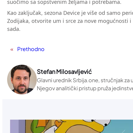
suočimo sa sopstvenim željama i potrebama.
Kao zaključak, sezona Device je više od samo per
Zodijaka, otvorite um i srce za nove mogućnosti i
sada.
«
Prethodno
Stefan Milosavljević
Glavni urednik Srbija.one, stručnjak za
Njegov analitički pristup pruža jedinstv