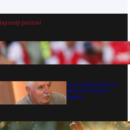
ajnoviji postovi
Takehiro Tomijasu novi fudbaler Kristal
Palasa – Lige petice – Fudbal – B92.sport
avgust 8, 2026
Uputili smo pismo Evropskoj komisiji za
sastanak, još uvek nema rešenja za
prevoznike u Šengenu
avgust 8, 2026
Dnevni horoskop za 8. avgust: Blizanci,