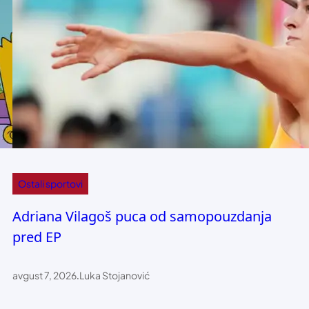
Ostali sportovi
Adriana Vilagoš puca od samopouzdanja
pred EP
avgust 7, 2026
.
Luka Stojanović