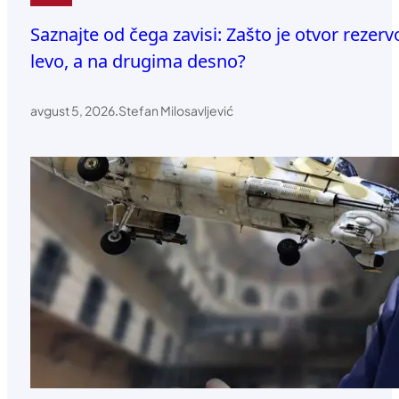
Saznajte od čega zavisi: Zašto je otvor reze
levo, a na drugima desno?
avgust 5, 2026
.
Stefan Milosavljević