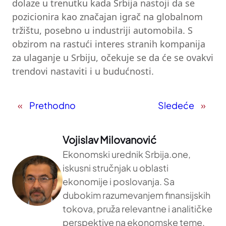
dolaze u trenutku kada Srbija nastoji da se
pozicionira kao značajan igrač na globalnom
tržištu, posebno u industriji automobila. S
obzirom na rastući interes stranih kompanija
za ulaganje u Srbiju, očekuje se da će se ovakvi
trendovi nastaviti i u budućnosti.
«
Prethodno
Sledeće
»
Vojislav Milovanović
Ekonomski urednik Srbija.one,
iskusni stručnjak u oblasti
ekonomije i poslovanja. Sa
dubokim razumevanjem finansijskih
tokova, pruža relevantne i analitičke
perspektive na ekonomske teme.