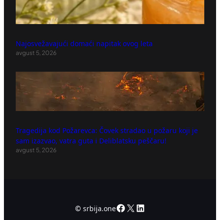
Najosvežavajući domaći napitak ovog leta
avgust 5, 2026
Tragedija kod Požarevca: Čovek stradao u požaru koji je
sam izazvao, vatra guta i Deliblatsku peščaru!
avgust 5, 2026
Facebook
X
LinkedIn
©
srbija.one