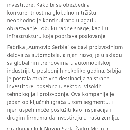
investitore. Kako bi se obezbedila
konkurentnost na globalnom tržištu,
neophodno je kontinuirano ulagati u
obrazovanje i obuku radne snage, kao i u
infrastrukturu koja podržava poslovanje.
Fabrika „Aumovio Serbia“ se bavi proizvodnjom
delova za automobile, a njen razvoj je u skladu
sa globalnim trendovima u automobilskoj
industriji. U poslednjih nekoliko godina, Srbija
je postala atraktivna destinacija za strane
investitore, posebno u sektoru visokih
tehnologija i proizvodnje. Ova kompanija je
jedan od ključnih igrača u tom segmentu, i
njen uspeh može poslužiti kao inspiracija i
drugim firmama da investiraju u našu zemlju.
Gradonačelnik Novog Sada Žarko Mićin je