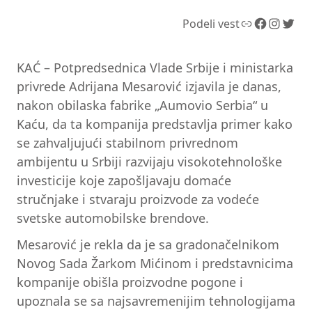
Link
Facebook
Instagram
Twitter
Podeli vest
KAĆ – Potpredsednica Vlade Srbije i ministarka
privrede Adrijana Mesarović izjavila je danas,
nakon obilaska fabrike „Aumovio Serbia“ u
Kaću, da ta kompanija predstavlja primer kako
se zahvaljujući stabilnom privrednom
ambijentu u Srbiji razvijaju visokotehnološke
investicije koje zapošljavaju domaće
stručnjake i stvaraju proizvode za vodeće
svetske automobilske brendove.
Mesarović je rekla da je sa gradonačelnikom
Novog Sada Žarkom Mićinom i predstavnicima
kompanije obišla proizvodne pogone i
upoznala se sa najsavremenijim tehnologijama