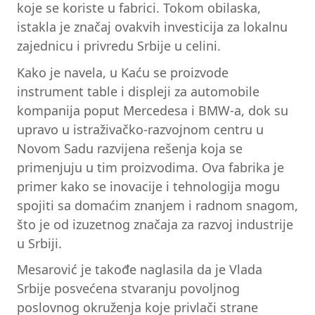
koje se koriste u fabrici. Tokom obilaska,
istakla je značaj ovakvih investicija za lokalnu
zajednicu i privredu Srbije u celini.
Kako je navela, u Kaću se proizvode
instrument table i displeji za automobile
kompanija poput Mercedesa i BMW-a, dok su
upravo u istraživačko-razvojnom centru u
Novom Sadu razvijena rešenja koja se
primenjuju u tim proizvodima. Ova fabrika je
primer kako se inovacije i tehnologija mogu
spojiti sa domaćim znanjem i radnom snagom,
što je od izuzetnog značaja za razvoj industrije
u Srbiji.
Mesarović je takođe naglasila da je Vlada
Srbije posvećena stvaranju povoljnog
poslovnog okruženja koje privlači strane