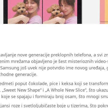
ljanje nove generacije preklopnih telefona, a svi z
venim mrežama objavljeno je šest misterioznih video
o Samsung još uvek nije potvrdio ime novog uređaja, g
thodne generacije.
 predmeti poput čokolade, pice i keksa koji se transfo
, „Sweet New Shape“ i „A Whole New Slice“, što ukaz
e koje se spajaju i formiraju broj osam, što mnogi sm
jansi roze i svetloljubičaste boje u tizerima, što pok