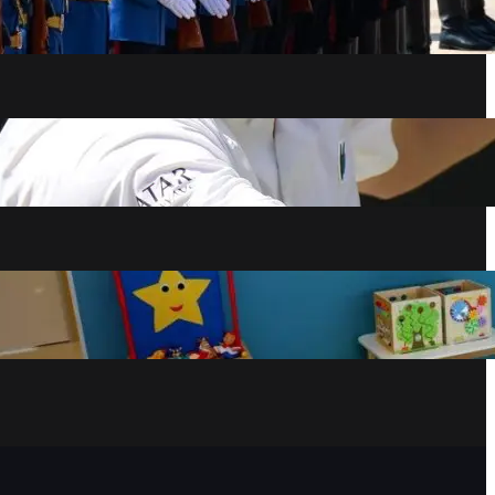
predsednikom Ukrajine
avgust 8, 2026
Ovo je NAJVEĆA zabluda o Novaku
Đokoviću
avgust 8, 2026
Dolaznost u vrtićima 30 do 40 odsto, rad
prilagođen visokim temperaturama
avgust 8, 2026