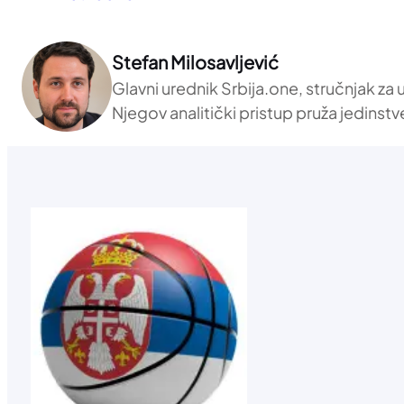
Stefan Milosavljević
Glavni urednik Srbija.one, stručnjak za
Njegov analitički pristup pruža jedinstv