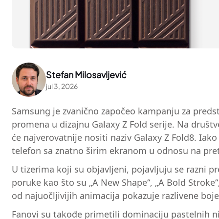
Stefan Milosavljević
jul 3, 2026
Samsung je zvanično započeo kampanju za predstav
promena u dizajnu Galaxy Z Fold serije. Na društ
će najverovatnije nositi naziv Galaxy Z Fold8. Iak
telefon sa znatno širim ekranom u odnosu na pre
U tizerima koji su objavljeni, pojavljuju se razni
poruke kao što su „A New Shape“, „A Bold Stroke“
od najuočljivijih animacija pokazuje razlivene boj
Fanovi su takođe primetili dominaciju pastelnih ni