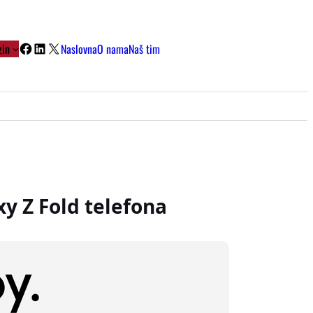
Facebook
LinkedIn
X
in
Naslovna
O nama
Naš tim
y Z Fold telefona