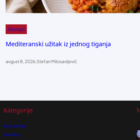
Recepti
Mediteranski užitak iz jednog tiganja
avgust 8, 2026
.
Stefan Milosavljević
Kategorije
N
Ekonomija
Hronika