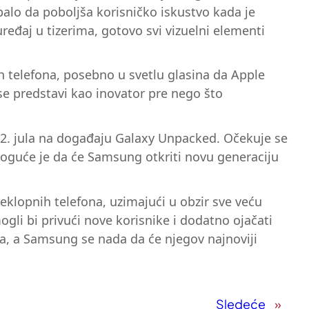
ebalo da poboljša korisničko iskustvo kada je
eđaj u tizerima, gotovo svi vizuelni elementi
h telefona, posebno u svetlu glasina da Apple
 se predstavi kao inovator pre nego što
2. jula na događaju Galaxy Unpacked. Očekuje se
 moguće je da će Samsung otkriti novu generaciju
eklopnih telefona, uzimajući u obzir sve veću
ogli bi privući nove korisnike i dodatno ojačati
a, a Samsung se nada da će njegov najnoviji
Sledeće
»