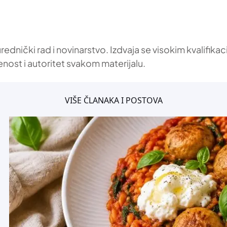
 urednički rad i novinarstvo. Izdvaja se visokim kvalif
enost i autoritet svakom materijalu.
VIŠE ČLANAKA I POSTOVA