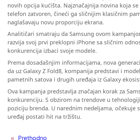
novih opcija kućišta. Najznačajnija novina koja se 
telefon zatvoren, čineći ga sličnijim klasičnim p
naglašavaju novu proporciju ekrana.
Analitičari smatraju da Samsung ovom kampanjom ž
razvija svoj prvi preklopni iPhone sa sličnim odno
konkurencija izbaci svoje modele.
Prema dosadašnjim informacijama, nova generacij
da uz Galaxy Z Fold8, kompanija predstavi i model
pametnih satova i drugih uređaja iz Galaxy ekosi
Ova kampanja predstavlja značajan korak za Samsung
konkurenciju. S obzirom na trendove u tehnologiji 
poziciju brenda. U narednim nedeljama, očekuje s
uređaj postati hit na tržištu.
«
Prethodno