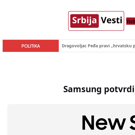
Skoči
na
Vest
sadržaj
Đilas/Šolak propaganda uspela u d
POLITIKA
Samsung potvrdio