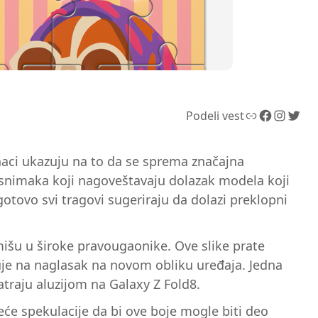
Link
Facebook
Instagram
Twitter
Podeli vest
naci ukazuju na to da se sprema značajna
-snimaka koji nagoveštavaju dolazak modela koji
otovo svi tragovi sugeriraju da dolazi preklopni
rmišu u široke pravougaonike. Ove slike prate
uje na naglasak na novom obliku uređaja. Jedna
atraju aluzijom na Galaxy Z Fold8.
reće spekulacije da bi ove boje mogle biti deo