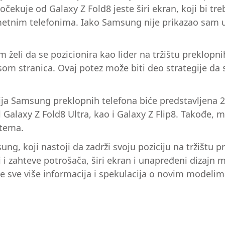
očekuje od Galaxy Z Fold8 jeste širi ekran, koji bi tr
ametnim telefonima. Iako Samsung nije prikazao sam ur
eli da se pozicionira kao lider na tržištu preklopni
som stranica. Ovaj potez može biti deo strategije da
a Samsung preklopnih telefona biće predstavljena 2
 Galaxy Z Fold8 Ultra, kao i Galaxy Z Flip8. Takođe,
stema.
, koji nastoji da zadrži svoju poziciju na tržištu pr
i zahteve potrošača, širi ekran i unapređeni dizajn m
e sve više informacija i spekulacija o novim modelim