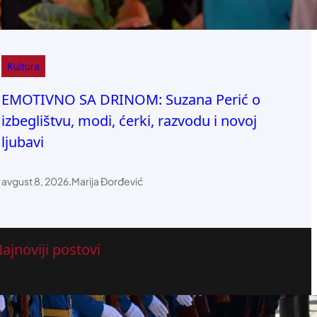
Kultura
EMOTIVNO SA DRINOM: Suzana Perić o
izbeglištvu, modi, ćerki, razvodu i novoj
ljubavi
avgust 8, 2026
.
Marija Đorđević
ajnoviji postovi
O ovome će razgovarati sa