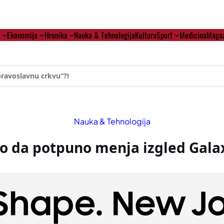
i
Ekonomija
Hronika
Nauka & Tehnologija
Kultura
Sport
Medicina
Magaz
ehumanizaciji Vučića
Nauka & Tehnologija
 da potpuno menja izgled Galax