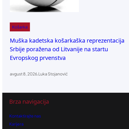
Košarka
Muška kadetska košarkaška reprezentacija
Srbije poražena od Litvanije na startu
Evropskog prvenstva
avgust 8, 2026
.
Luka Stojanović
Brza navigacija
Kontaktirajte nas
Karijera