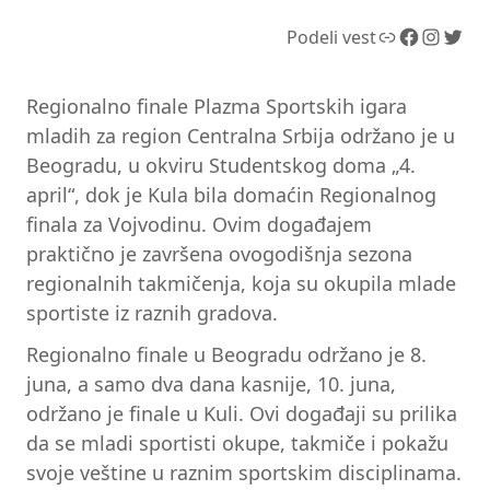
Link
Facebook
Instagram
Twitter
Podeli vest
Regionalno finale Plazma Sportskih igara
mladih za region Centralna Srbija održano je u
Beogradu, u okviru Studentskog doma „4.
april“, dok je Kula bila domaćin Regionalnog
finala za Vojvodinu. Ovim događajem
praktično je završena ovogodišnja sezona
regionalnih takmičenja, koja su okupila mlade
sportiste iz raznih gradova.
Regionalno finale u Beogradu održano je 8.
juna, a samo dva dana kasnije, 10. juna,
održano je finale u Kuli. Ovi događaji su prilika
da se mladi sportisti okupe, takmiče i pokažu
svoje veštine u raznim sportskim disciplinama.