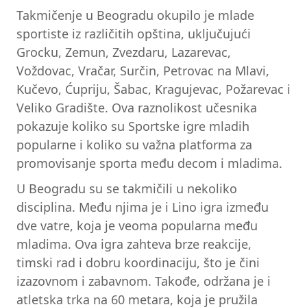
Takmičenje u Beogradu okupilo je mlade
sportiste iz različitih opština, uključujući
Grocku, Zemun, Zvezdaru, Lazarevac,
Voždovac, Vračar, Surčin, Petrovac na Mlavi,
Kučevo, Ćupriju, Šabac, Kragujevac, Požarevac i
Veliko Gradište. Ova raznolikost učesnika
pokazuje koliko su Sportske igre mladih
popularne i koliko su važna platforma za
promovisanje sporta među decom i mladima.
U Beogradu su se takmičili u nekoliko
disciplina. Među njima je i Lino igra između
dve vatre, koja je veoma popularna među
mladima. Ova igra zahteva brze reakcije,
timski rad i dobru koordinaciju, što je čini
izazovnom i zabavnom. Takođe, održana je i
atletska trka na 60 metara, koja je pružila