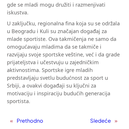
gde se mladi mogu družiti i razmenjivati
iskustva.
U zaključku, regionalna fina koja su se održala
u Beogradu i Kuli su značajan događaj za
mlade sportiste. Ova takmičenja ne samo da
omogućavaju mladima da se takmiče i
razvijaju svoje sportske veštine, već i da grade
prijateljstva i učestvuju u zajedničkim
aktivnostima. Sportske igre mladih
predstavljaju svetlu budućnost za sport u
Srbiji, a ovakvi događaji su ključni za
motivaciju i inspiraciju budućih generacija
sportista.
«
Prethodno
Sledeće
»