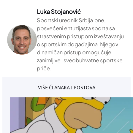
Luka Stojanović
Sportski urednik Srbija.one,
posvećeni entuzijasta sporta sa
strastvenim pristupom izveštavanju
o sportskim događajima. Njegov
dinamičan pristup omogućuje
zanimljive i sveobuhvatne sportske
priče.
VIŠE ČLANAKA I POSTOVA