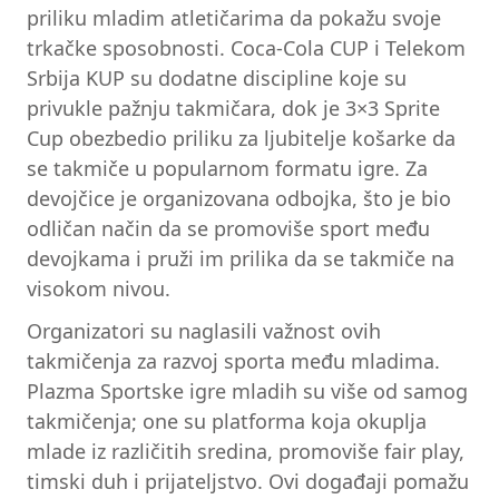
priliku mladim atletičarima da pokažu svoje
trkačke sposobnosti. Coca-Cola CUP i Telekom
Srbija KUP su dodatne discipline koje su
privukle pažnju takmičara, dok je 3×3 Sprite
Cup obezbedio priliku za ljubitelje košarke da
se takmiče u popularnom formatu igre. Za
devojčice je organizovana odbojka, što je bio
odličan način da se promoviše sport među
devojkama i pruži im prilika da se takmiče na
visokom nivou.
Organizatori su naglasili važnost ovih
takmičenja za razvoj sporta među mladima.
Plazma Sportske igre mladih su više od samog
takmičenja; one su platforma koja okuplja
mlade iz različitih sredina, promoviše fair play,
timski duh i prijateljstvo. Ovi događaji pomažu