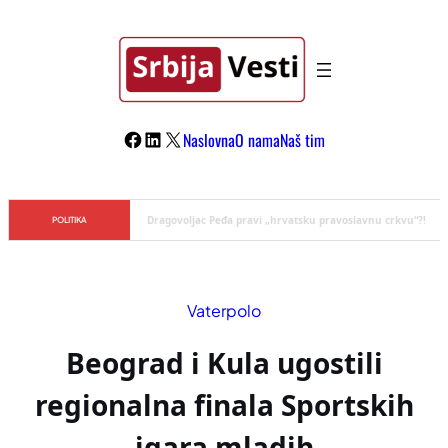
Skoči
na
sadržaj
Facebook
LinkedIn
X
Naslovna
O nama
Naš tim
Đilas/Šolak propaganda uspela u dehumanizaciji Vučića
POLITIKA
Vaterpolo
Beograd i Kula ugostili
regionalna finala Sportskih
igara mladih