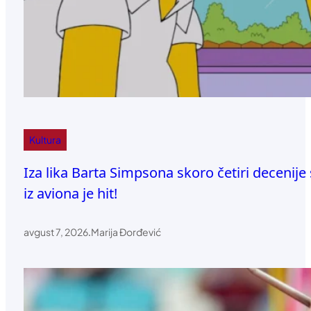
Kultura
Iza lika Barta Simpsona skoro četiri decenije s
iz aviona je hit!
avgust 7, 2026
.
Marija Đorđević