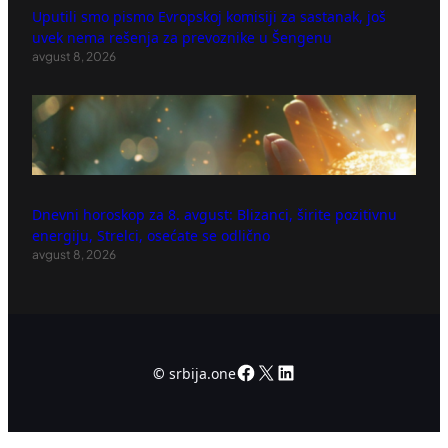
Uputili smo pismo Evropskoj komisiji za sastanak, još
uvek nema rešenja za prevoznike u Šengenu
avgust 8, 2026
Dnevni horoskop za 8. avgust: Blizanci, širite pozitivnu
energiju, Strelci, osećate se odlično
avgust 8, 2026
Facebook
X
LinkedIn
©
srbija.one