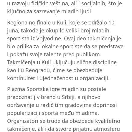
u razvoju fizičkih veština, ali i socijalnih, što je
ključno za sazrevanje mladih ljudi.
Regionalno finale u Kuli, koje se održalo 10.
juna, takođe je okupilo veliki broj mladih
sportista iz Vojvodine. Ovaj deo takmičenja je
bio prilika za lokalne sportiste da se predstave
i pokažu svoje talente pred publikom.
Takmičenja u Kuli uključuju slične discipline
kao i u Beogradu, čime se obezbeđuje
kontinuitet i ujednačenost u organizaciji.
Plazma Sportske igre mladih su postale
prepoznatljiv brend u Srbiji, a njihovo
održavanje u različitim gradovima doprinosi
popularizaciji sporta među mladima.
Organizatori se trude da obezbede kvalitetno
takmičenje, ali i da stvore prijatnu atmosferu