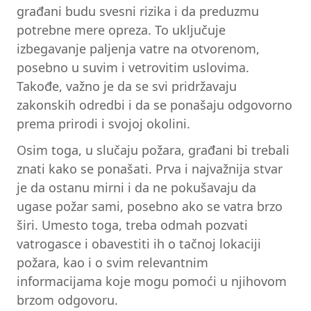
građani budu svesni rizika i da preduzmu
potrebne mere opreza. To uključuje
izbegavanje paljenja vatre na otvorenom,
posebno u suvim i vetrovitim uslovima.
Takođe, važno je da se svi pridržavaju
zakonskih odredbi i da se ponašaju odgovorno
prema prirodi i svojoj okolini.
Osim toga, u slučaju požara, građani bi trebali
znati kako se ponašati. Prva i najvažnija stvar
je da ostanu mirni i da ne pokušavaju da
ugase požar sami, posebno ako se vatra brzo
širi. Umesto toga, treba odmah pozvati
vatrogasce i obavestiti ih o tačnoj lokaciji
požara, kao i o svim relevantnim
informacijama koje mogu pomoći u njihovom
brzom odgovoru.