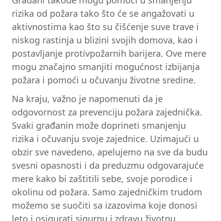
Građani takođe mogu pomoći u smanjenju
rizika od požara tako što će se angažovati u
aktivnostima kao što su čišćenje suve trave i
niskog rastinja u blizini svojih domova, kao i
postavljanje protivpožarnih barijera. Ove mere
mogu značajno smanjiti mogućnost izbijanja
požara i pomoći u očuvanju životne sredine.
Na kraju, važno je napomenuti da je
odgovornost za prevenciju požara zajednička.
Svaki građanin može doprineti smanjenju
rizika i očuvanju svoje zajednice. Uzimajući u
obzir sve navedeno, apelujemo na sve da budu
svesni opasnosti i da preduzmu odgovarajuće
mere kako bi zaštitili sebe, svoje porodice i
okolinu od požara. Samo zajedničkim trudom
možemo se suočiti sa izazovima koje donosi
leto i osigurati sigurnu i zdravu životnu