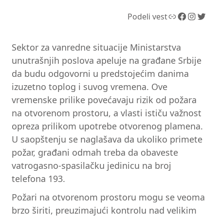
Link
Facebook
Instagram
Twitter
Podeli vest
Sektor za vanredne situacije Ministarstva
unutrašnjih poslova apeluje na građane Srbije
da budu odgovorni u predstojećim danima
izuzetno toplog i suvog vremena. Ove
vremenske prilike povećavaju rizik od požara
na otvorenom prostoru, a vlasti ističu važnost
opreza prilikom upotrebe otvorenog plamena.
U saopštenju se naglašava da ukoliko primete
požar, građani odmah treba da obaveste
vatrogasno-spasilačku jedinicu na broj
telefona 193.
Požari na otvorenom prostoru mogu se veoma
brzo širiti, preuzimajući kontrolu nad velikim