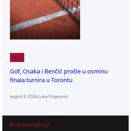
Tenis
Gof, Osaka i Benčić prošle u osminu
finala turnira u Torontu
avgust 9, 2026
.
Luka Stojanović
Brza navigacija