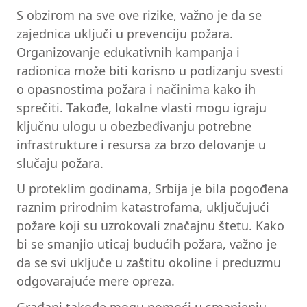
S obzirom na sve ove rizike, važno je da se
zajednica uključi u prevenciju požara.
Organizovanje edukativnih kampanja i
radionica može biti korisno u podizanju svesti
o opasnostima požara i načinima kako ih
sprečiti. Takođe, lokalne vlasti mogu igraju
ključnu ulogu u obezbeđivanju potrebne
infrastrukture i resursa za brzo delovanje u
slučaju požara.
U proteklim godinama, Srbija je bila pogođena
raznim prirodnim katastrofama, uključujući
požare koji su uzrokovali značajnu štetu. Kako
bi se smanjio uticaj budućih požara, važno je
da se svi uključe u zaštitu okoline i preduzmu
odgovarajuće mere opreza.