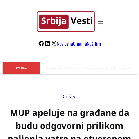
Skoči
na
sadržaj
Facebook
LinkedIn
X
Naslovna
O nama
Naš tim
Đilas/Šolak propaganda uspela u dehumanizaciji Vučića
POLITIKA
Društvo
MUP apeluje na građane da
budu odgovorni prilikom
paljenja vatre na otvorenom