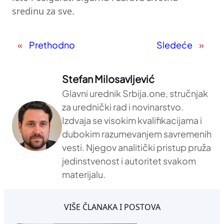
sredinu za sve.
«
Prethodno
Sledeće
»
Stefan Milosavljević
Glavni urednik Srbija.one, stručnjak
za urednički rad i novinarstvo.
Izdvaja se visokim kvalifikacijama i
dubokim razumevanjem savremenih
vesti. Njegov analitički pristup pruža
jedinstvenost i autoritet svakom
materijalu.
VIŠE ČLANAKA I POSTOVA