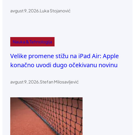
avgust 9, 2026
.
Luka Stojanović
Nauka & Tehnologija
Velike promene stižu na iPad Air: Apple
konačno uvodi dugo očekivanu novinu
avgust 9, 2026
.
Stefan Milosavljević