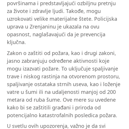
površinama i predstavljajući ozbiljnu pretnju
za živote i zdravlje ljudi. Takođe, mogu
uzrokovati velike materijalne štete. Policijska
uprava u Zrenjaninu je ukazala na ovu
opasnost, naglašavajući da je prevencija
ključna.
Zakon o zaštiti od požara, kao i drugi zakoni,
jasno zabranjuju određene aktivnosti koje
mogu izazvati požare. To uključuje spaljivanje
trave i niskog rastinja na otvorenom prostoru,
spaljivanje ostataka strnih useva, kao i loženje
vatre u šumi ili na udaljenosti manjoj od 200
metara od ruba šume. Ove mere su uvedene
kako bi se zaštitili građani i priroda od
potencijalno katastrofalnih posledica požara.
U svetlu ovih upozorenja, važno je da svi