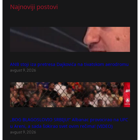
Najnoviji postovi
ANB stoji iza pretresa Dajkovića na tivatskom aerodromu
avgust 9, 2026
„BOG BLAGOSLOVIO SRBIJU!“ Albanac provocirao na UFC
u Areni, a sada šokirao svet ovim rečima! (VIDEO)
avgust 9, 2026