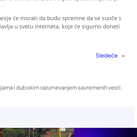
panije će morati da budu spremne da se suoče s
vlja u svetu interneta, koje će sigurno doneti
Sledeće
»
ikacijama i dubokim razumevanjem savremenih vesti.