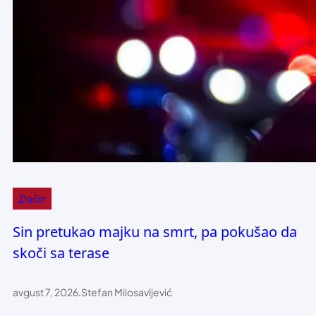
Zločin
Sin pretukao majku na smrt, pa pokušao da
skoči sa terase
avgust 7, 2026
.
Stefan Milosavljević