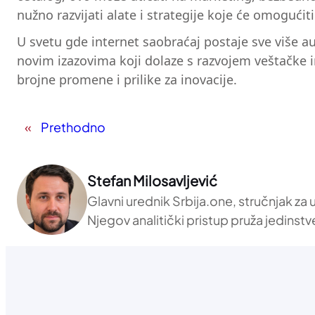
nužno razvijati alate i strategije koje će omoguć
U svetu gde internet saobraćaj postaje sve više 
novim izazovima koji dolaze s razvojem veštačke i
brojne promene i prilike za inovacije.
«
Prethodno
Stefan Milosavljević
Glavni urednik Srbija.one, stručnjak za
Njegov analitički pristup pruža jedinstv