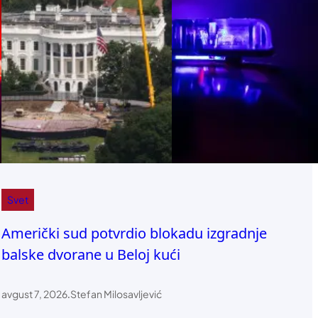
Svet
Američki sud potvrdio blokadu izgradnje
balske dvorane u Beloj kući
avgust 7, 2026
.
Stefan Milosavljević