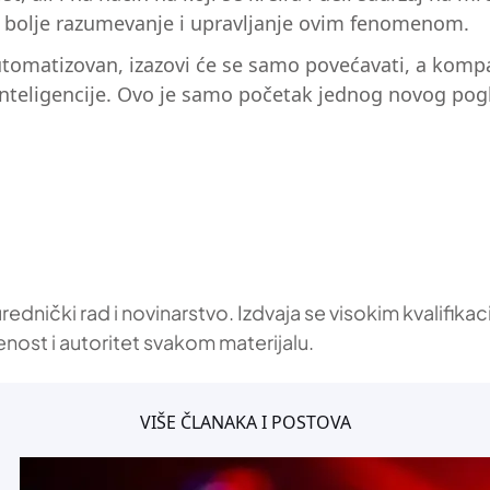
iti bolje razumevanje i upravljanje ovim fenomenom.
automatizovan, izazovi će se samo povećavati, a kom
nteligencije. Ovo je samo početak jednog novog pogla
 urednički rad i novinarstvo. Izdvaja se visokim kvalif
enost i autoritet svakom materijalu.
VIŠE ČLANAKA I POSTOVA