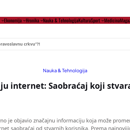
i
Ekonomija
Hronika
Nauka & Tehnologija
Kultura
Sport
Medicina
Magaz
pravoslavnu crkvu“?!
Nauka & Tehnologija
ju internet: Saobraćaj koji stvar
vno je objavio značajnu informaciju koja može promen
internet saobraćaj od stvarnih korisnika. Prema najno