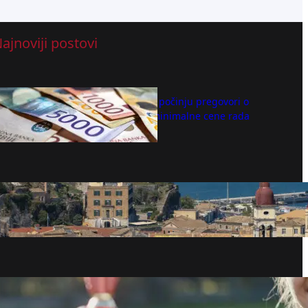
ajnoviji postovi
U ponedeljak počinju pregovori o
utvrđivanju minimalne cene rada
avgust 7, 2026
Turisti ih još nisu preplavili: Ova tri
evropska ostrva nude mir daleko od
gužve (FOTO)
avgust 7, 2026
Rođeni šampioni: U ova četiri znaka
Zodijaka kriju se pravi sportisti