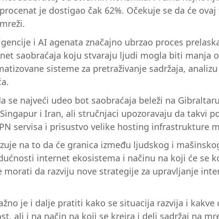
 procenat je dostigao čak 62%. Očekuje se da će ova
mreži.
teligencije i AI agenata značajno ubrzao proces prel
ernet saobraćaja koju stvaraju ljudi mogla biti manj
omatizovane sisteme za pretraživanje sadržaja, analiz
ća.
 se najveći udeo bot saobraćaja beleži na Gibraltaru
Singapur i Iran, ali stručnjaci upozoravaju da takvi
 servisa i prisustvo velike hosting infrastrukture mo
azuje na to da će granica između ljudskog i mašinsko
udućnosti internet ekosistema i načinu na koji će se ko
orati da razviju nove strategije za upravljanje inte
žno je i dalje pratiti kako se situacija razvija i kakv
 ali i na način na koji se kreira i deli sadržaj na mr