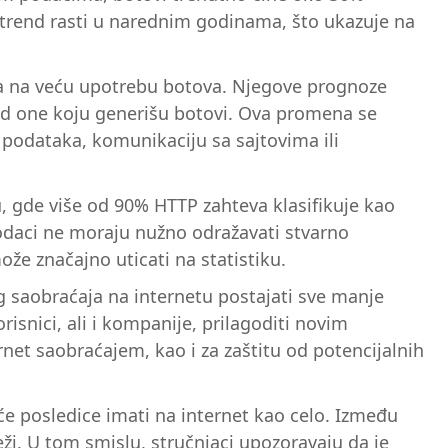
j trend rasti u narednim godinama, što ukazuje na
aska na veću upotrebu botova. Njegove prognoze
a od one koju generišu botovi. Ova promena se
u podataka, komunikaciju sa sajtovima ili
, gde više od 90% HTTP zahteva klasifikuje kao
 podaci ne moraju nužno odražavati stvarno
že značajno uticati na statistiku.
g saobraćaja na internetu postajati sve manje
risnici, ali i kompanije, prilagoditi novim
rnet saobraćajem, kao i za zaštitu od potencijalnih
e će posledice imati na internet kao celo. Između
eži. U tom smislu, stručnjaci upozoravaju da je