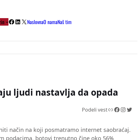
Facebook
LinkedIn
X
in
Naslovna
O nama
Naš tim
aju ljudi nastavlja da opada
Link
Facebook
Instagram
Twitter
Podeli vest
iti način na koji posmatramo internet saobraćaj.
vijim podacima, botovi trenutno čine oko 56%