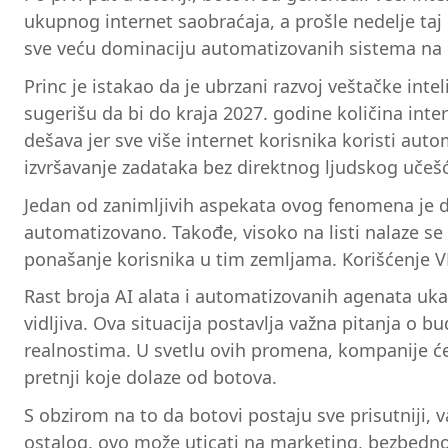
ukupnog internet saobraćaja, a prošle nedelje taj
sve veću dominaciju automatizovanih sistema na 
Princ je istakao da je ubrzani razvoj veštačke in
sugerišu da bi do kraja 2027. godine količina int
dešava jer sve više internet korisnika koristi aut
izvršavanje zadataka bez direktnog ljudskog učeš
Jedan od zanimljivih aspekata ovog fenomena je da
automatizovano. Takođe, visoko na listi nalaze se 
ponašanje korisnika u tim zemljama. Korišćenje VPN
Rast broja AI alata i automatizovanih agenata uk
vidljiva. Ova situacija postavlja važna pitanja o b
realnostima. U svetlu ovih promena, kompanije će m
pretnji koje dolaze od botova.
S obzirom na to da botovi postaju sve prisutniji, va
ostalog, ovo može uticati na marketing, bezbednost,