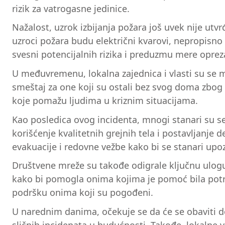
rizik za vatrogasne jedinice.
Nažalost, uzrok izbijanja požara još uvek nije utvr
uzroci požara budu električni kvarovi, nepropisno 
svesni potencijalnih rizika i preduzmu mere oprez
U međuvremenu, lokalna zajednica i vlasti su se 
smeštaj za one koji su ostali bez svog doma zbog 
koje pomažu ljudima u kriznim situacijama.
Kao posledica ovog incidenta, mnogi stanari su se
korišćenje kvalitetnih grejnih tela i postavljanje
evakuacije i redovne vežbe kako bi se stanari upo
Društvene mreže su takođe odigrale ključnu ulogu 
kako bi pomogla onima kojima je pomoć bila potre
podršku onima koji su pogođeni.
U narednim danima, očekuje se da će se obaviti do