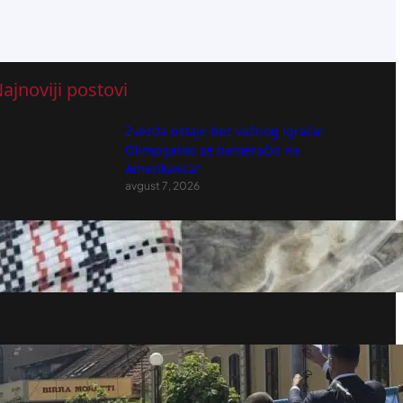
ajnoviji postovi
Zvezda ostaje bez važnog igrača:
Olimpijakos se nameračio na
Amerikanca!
avgust 7, 2026
UHAPŠEN DILER U PANČEVU: Krio
marihuanu u kući
avgust 7, 2026
ODJEKNULE PRANGIJE, GUČA JE NA
NOGAMA: Otvoren 65. Sabor trubača
avgust 7, 2026