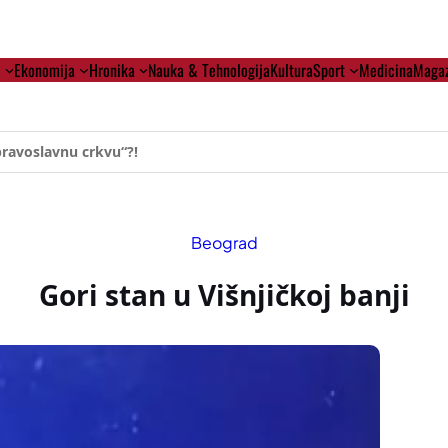
i
Ekonomija
Hronika
Nauka & Tehnologija
Kultura
Sport
Medicina
Magaz
ehumanizaciji Vučića
Beograd
Gori stan u Višnjičkoj banji