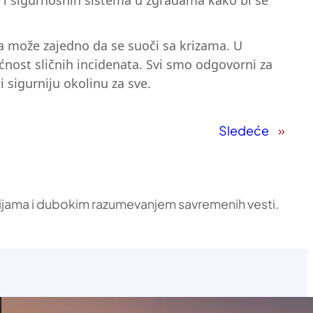
re i sigurnosnih sistema u zgradama kako bi se
ca može zajedno da se suoči sa krizama. U
ćnost sličnih incidenata. Svi smo odgovorni za
sigurniju okolinu za sve.
Sledeće
»
ikacijama i dubokim razumevanjem savremenih vesti.