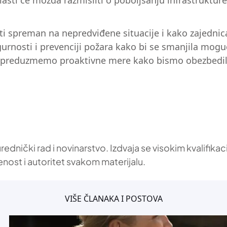
vlasti će možda razmisliti o poboljšanju infrastruktu
iti spreman na nepredviđene situacije i kako zajedni
gurnosti i prevenciji požara kako bi se smanjila mogu
da preduzmemo proaktivne mere kako bismo obezbedili 
 urednički rad i novinarstvo. Izdvaja se visokim kvalif
enost i autoritet svakom materijalu.
VIŠE ČLANAKA I POSTOVA