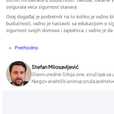
sličnih incidenata u budućnosti. Takođe, lokalne 
osigurala veća sigurnost stanara.
Ovaj događaj je podsetnik na to koliko je važno b
budućnosti, važno je nastaviti sa edukacijom o si
sigurnost svojih domova i zajednica, i važno je 
«
Prethodno
Stefan Milosavljević
Glavni urednik Srbija.one, stručnjak za
Njegov analitički pristup pruža jedinstv