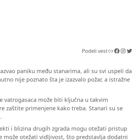
Link
Facebook
Instagram
Twitter
Podeli vest
 izazvao paniku među stanarima, ali su svi uspeli da
tno nije poznato šta je izazvalo požar, a istražne
je vatrogasaca može biti ključna u takvim
re zaštite primenjene kako treba. Stanari su se
.
kti i blizina drugih zgrada mogu otežati pristup
ože otežati vidljivost, što predstavlja dodatni