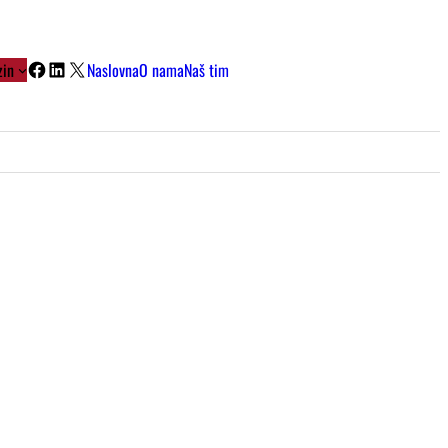
Facebook
LinkedIn
X
in
Naslovna
O nama
Naš tim