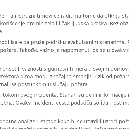
đen, ali istražni timovi će raditi na tome da otkriju 
korišćenje grejnih tela ili čak ljudska greška. Bez ob
a.
mobilisale da pruže podršku evakuisanim stanarima. 
požara. Takođe, važno je napomenuti da se u ovakvim 
 prisetili važnosti sigurnosnih mera u svojim domovi
 detektora dima mogu značajno smanjiti rizik od požar
znali sa postupkom u slučaju požara.
tokom ovog incidenta. Stanari su delili informacije i
bna. Ovakvi incidenti često podstiču solidarnost međ
datne analize i istrage kako bi se utvrdili uzroci po