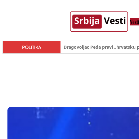
Skoči
na
Vest
sadržaj
Đilas/Šolak propaganda uspela u d
POLITIKA