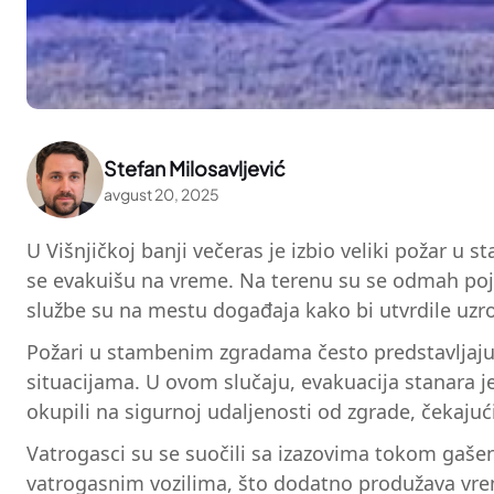
Stefan Milosavljević
avgust 20, 2025
U Višnjičkoj banji večeras je izbio veliki požar u 
se evakuišu na vreme. Na terenu su se odmah pojavi
službe su na mestu događaja kako bi utvrdile uzr
Požari u stambenim zgradama često predstavljaju o
situacijama. U ovom slučaju, evakuacija stanara j
okupili na sigurnoj udaljenosti od zgrade, čekajući
Vatrogasci su se suočili sa izazovima tokom gašen
vatrogasnim vozilima, što dodatno produžava vrem