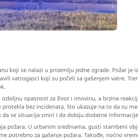
stanu koji se nalazi u prizemlju jedne zgrade. Požar je
li vatrogasci koji su počeli sa gašenjem vatre. Trenu
ok.
zbiljnu opasnost za život i imovinu, a brzina reakci
e protekla bez incidenata, što ukazuje na to da su me
 da se situacija smiri i da dobiju dodatne informacije
ja požara. U urbanim sredinama, gusti stambeni obje
e potrebno za gašenje požara. Takođe, noćno vreme m