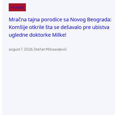
Hronika
Mračna tajna porodice sa Novog Beograda:
Komšije otkrile šta se dešavalo pre ubistva
ugledne doktorke Milke!
avgust 7, 2026
.
Stefan Milosavljević