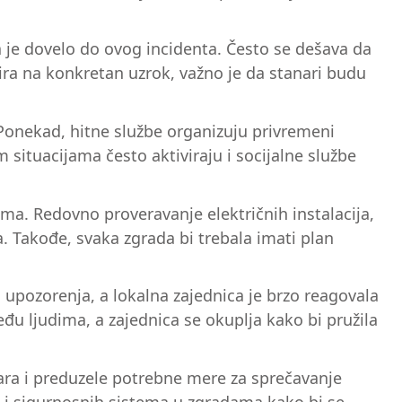
šta je dovelo do ovog incidenta. Često se dešava da
zira na konkretan uzrok, važno je da stanari budu
Ponekad, hitne službe organizuju privremeni
situacijama često aktiviraju i socijalne službe
ma. Redovno proveravanje električnih instalacija,
a. Takođe, svaka zgrada bi trebala imati plan
 upozorenja, a lokalna zajednica je brzo reagovala
u ljudima, a zajednica se okuplja kako bi pružila
žara i preduzele potrebne mere za sprečavanje