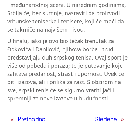
i međunarodnoj sceni. U narednim godinama,
Srbija će, bez sumnje, nastaviti da proizvodi
vrhunske teniserke i tenisere, koji će moći da
se takmiče na najvišem nivou.
U finalu, iako je ovo bio težak trenutak za
Đokovića i Danilović, njihova borba i trud
predstavljaju duh srpskog tenisa. Ovaj sport je
više od pobeda i poraza; to je putovanje koje
zahteva predanost, strast i upornost. Uvek će
biti izazova, ali i prilika za rast. S obzirom na
sve, srpski tenis će se sigurno vratiti jači i
spremniji za nove izazove u budućnosti.
«
Prethodno
Sledeće
»