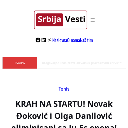
Skoči
na
sadržaj
Facebook
LinkedIn
X
Naslovna
O nama
Naš tim
Đilas/Šolak propaganda uspela u dehumanizaciji Vučića
POLITIKA
Tenis
KRAH NA STARTU! Novak
Đoković i Olga Danilović
eliminisani sa Ju-Es opena!