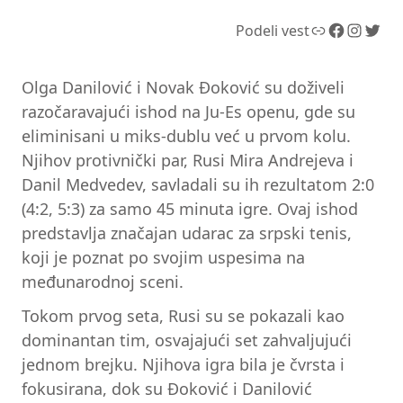
Link
Facebook
Instagram
Twitter
Podeli vest
Olga Danilović i Novak Đoković su doživeli
razočaravajući ishod na Ju-Es openu, gde su
eliminisani u miks-dublu već u prvom kolu.
Njihov protivnički par, Rusi Mira Andrejeva i
Danil Medvedev, savladali su ih rezultatom 2:0
(4:2, 5:3) za samo 45 minuta igre. Ovaj ishod
predstavlja značajan udarac za srpski tenis,
koji je poznat po svojim uspesima na
međunarodnoj sceni.
Tokom prvog seta, Rusi su se pokazali kao
dominantan tim, osvajajući set zahvaljujući
jednom brejku. Njihova igra bila je čvrsta i
fokusirana, dok su Đoković i Danilović