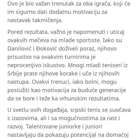
Ovo je bio važan trenutak za oba igrača, koji će
im sigurno dati dodatnu motivaciju za
nastavak takmičenja.
Pored rezultata, važno je napomenuti i uticaj
ovakvih mečeva na mlade sportiste. Iako su
Danilović i Đoković doživeli poraz, njihovo
prisustvo na ovakvim turnirima je
neprocenjivo iskustvo. Mnogi mladi teniseri iz
Srbije prate njihove korake i uče iz njihovih
nastupa. Ovakvi trenuci, iako bolni, mogu
poslužiti kao motivacija za buduće generacije
da se bore i teže ka vrhunskim rezultatima.
U svetlu ovih događaja, srpski tenis se suočava
s izazovima, ali i sa mogućnostima za rast i
razvoj. Talentovane juniorke i juniori
nastavljaju da pokazuju potencijal na domaćoj