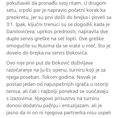
pokušavali da pronađu svoj ritam. U drugom
setu, srpski par je napravio početni korak ka
preokretu, jer su prvi došli do brejka i poveli sa
3:1. Ipak, ključni trenuci su se dogodili kada je
Danilovićeva, uprkos prednosti, napravila dve
duple servis greške na set lopti. Ove greške
omogućile su Rusima da se vrate u meč, što je
dovelo do brejka na servis Đokovića.
Ovo nije prvi put da Đoković doživljava
razočaranje na Ju-Es openu, turniru koji je za
njega poseban. Tokom godina, Novak je
postao jedan od najuspešnijih igrača u istoriji
tenisa, ali čak i najbolji ponekad se suočavaju
s izazovima. Njegovo prisustvo na turniru
donosi dodatnu pažnju i entuzijazam, ali je
jasno da ni on ni njegova partnerka nisu uspeli