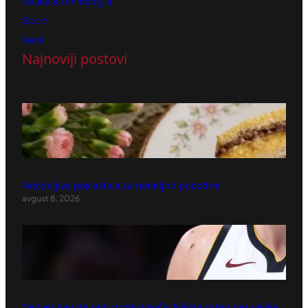
Nauka & Tehnologija
Sport
Vesti
Najnoviji postovi
Neodoljiva poslastica za nedeljno popodne
avgust 8, 2026
Denver kao da radi protiv Jokića: Nikola ostao bez velike