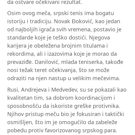
da ostvare očekivani rezultat.
Osim ovog meča, srpski tenis ima bogatu
istoriju i tradiciju. Novak Đoković, kao jedan
od najboljih igrača svih vremena, postavio je
standarde koje je teško dostići. Njegova
karijera je obeležena brojnim titulama i
rekordima, ali i izazovima koje je morao da
prevaziđe. Danilović, mlada teniserka, takođe
nosi težak teret očekivanja, što se može
odraziti na njen nastup u velikim mečevima.
Rusi, Andrejeva i Medvedev, su se pokazali kao
kvalitetan tim, sa dobrom koordinacijom i
sposobnošću da iskoriste greške protivnika.
Njihov pristup meču bio je fokusiran i taktički
osmišljen, što im je omogućilo da zabeleže
pobedu protiv favorizovanog srpskog para.