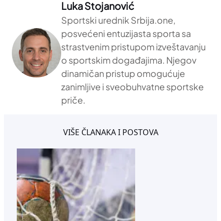
Luka Stojanović
Sportski urednik Srbija.one,
posvećeni entuzijasta sporta sa
strastvenim pristupom izveštavanju
o sportskim događajima. Njegov
dinamičan pristup omogućuje
zanimljive i sveobuhvatne sportske
priče.
VIŠE ČLANAKA I POSTOVA