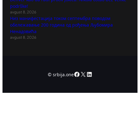
podrške!
avgust 8, 2026
Низ манифестација током септембра поводом
обележавање 200 година од рођења Љубомира
Ненадовића
avgust 8, 2026
Facebook
X
LinkedIn
©
srbija.one