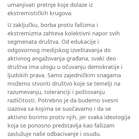
umanjivati pretnje koje dolaze iz
ekstremističkih krugova.
U zaključku, borba protiv fašizma i
ekstremizma zahteva kolektivni napor svih
segmenata društva. Od edukacije i
odgovornog medijskog izveštavanja do
aktivnog angažovanja građana, svaki deo
društva ima ulogu u očuvanju demokratije i
ljudskih prava. Samo zajedničkim snagama
možemo stvoriti društvo koje se temelji na
razumevanju, toleranciji i poštovanju
različitosti. Potrebno je da budemo svesni
izazova sa kojima se suočavamo i da se
aktivno borimo protiv njih, jer svaka ideologija
koja se ponosno predstavlja kao fašizam
zaslužuje naše odbacivanje i osudu.