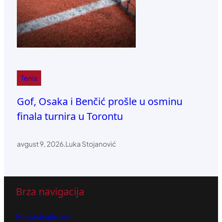
Tenis
Gof, Osaka i Benčić prošle u osminu
finala turnira u Torontu
avgust 9, 2026
.
Luka Stojanović
Brza navigacija
Kontaktirajte nas