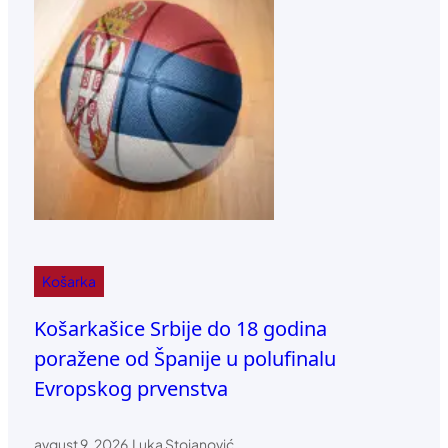
Košarka
Košarkašice Srbije do 18 godina
poražene od Španije u polufinalu
Evropskog prvenstva
avgust 9, 2026
.
Luka Stojanović