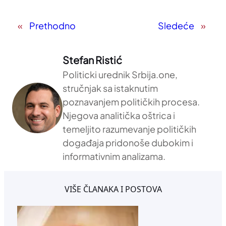
«
Prethodno
Sledeće
»
Stefan Ristić
Politicki urednik Srbija.one,
stručnjak sa istaknutim
poznavanjem političkih procesa.
Njegova analitička oštrica i
temeljito razumevanje političkih
događaja pridonoše dubokim i
informativnim analizama.
VIŠE ČLANAKA I POSTOVA