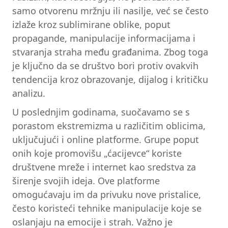
samo otvorenu mržnju ili nasilje, već se često
izlaže kroz sublimirane oblike, poput
propagande, manipulacije informacijama i
stvaranja straha među građanima. Zbog toga
je ključno da se društvo bori protiv ovakvih
tendencija kroz obrazovanje, dijalog i kritičku
analizu.
U poslednjim godinama, suočavamo se s
porastom ekstremizma u različitim oblicima,
uključujući i online platforme. Grupe poput
onih koje promovišu „ćacijevce“ koriste
društvene mreže i internet kao sredstva za
širenje svojih ideja. Ove platforme
omogućavaju im da privuku nove pristalice,
često koristeći tehnike manipulacije koje se
oslanjaju na emocije i strah. Važno je