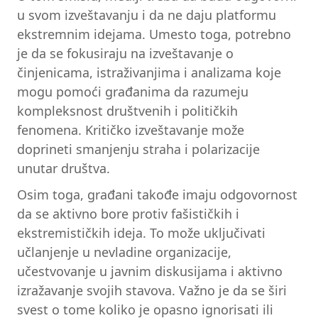
u svom izveštavanju i da ne daju platformu
ekstremnim idejama. Umesto toga, potrebno
je da se fokusiraju na izveštavanje o
činjenicama, istraživanjima i analizama koje
mogu pomoći građanima da razumeju
kompleksnost društvenih i političkih
fenomena. Kritičko izveštavanje može
doprineti smanjenju straha i polarizacije
unutar društva.
Osim toga, građani takođe imaju odgovornost
da se aktivno bore protiv fašističkih i
ekstremističkih ideja. To može uključivati
učlanjenje u nevladine organizacije,
učestvovanje u javnim diskusijama i aktivno
izražavanje svojih stavova. Važno je da se širi
svest o tome koliko je opasno ignorisati ili