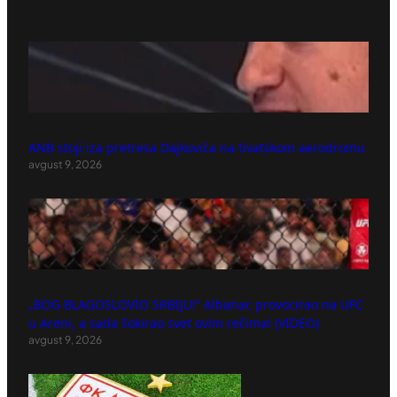
ANB stoji iza pretresa Dajkovića na tivatskom aerodromu
avgust 9, 2026
„BOG BLAGOSLOVIO SRBIJU!“ Albanac provocirao na UFC
u Areni, a sada šokirao svet ovim rečima! (VIDEO)
avgust 9, 2026