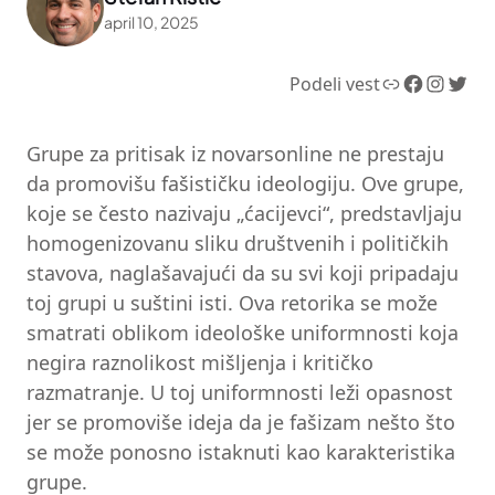
april 10, 2025
Link
Facebook
Instagram
Twitter
Podeli vest
Grupe za pritisak iz novarsonline ne prestaju
da promovišu fašističku ideologiju. Ove grupe,
koje se često nazivaju „ćacijevci“, predstavljaju
homogenizovanu sliku društvenih i političkih
stavova, naglašavajući da su svi koji pripadaju
toj grupi u suštini isti. Ova retorika se može
smatrati oblikom ideološke uniformnosti koja
negira raznolikost mišljenja i kritičko
razmatranje. U toj uniformnosti leži opasnost
jer se promoviše ideja da je fašizam nešto što
se može ponosno istaknuti kao karakteristika
grupe.