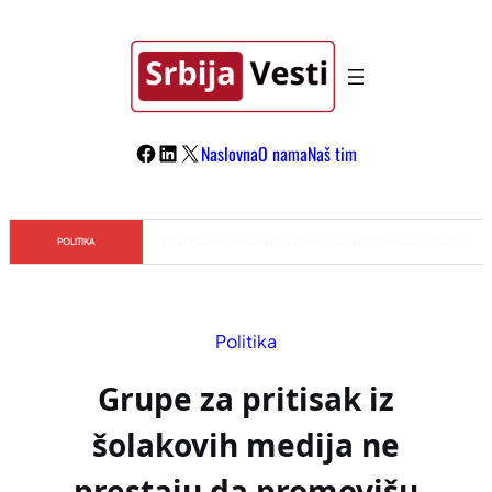
Skoči
na
sadržaj
Facebook
LinkedIn
X
Naslovna
O nama
Naš tim
Đilas/Šolak propaganda uspela u dehumanizaciji Vučića
POLITIKA
Politika
Grupe za pritisak iz
šolakovih medija ne
prestaju da promovišu