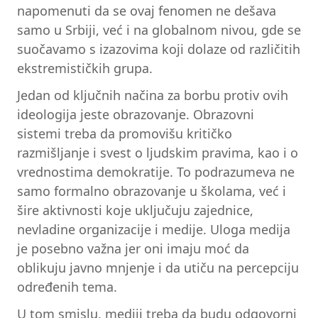
napomenuti da se ovaj fenomen ne dešava
samo u Srbiji, već i na globalnom nivou, gde se
suočavamo s izazovima koji dolaze od različitih
ekstremističkih grupa.
Jedan od ključnih načina za borbu protiv ovih
ideologija jeste obrazovanje. Obrazovni
sistemi treba da promovišu kritičko
razmišljanje i svest o ljudskim pravima, kao i o
vrednostima demokratije. To podrazumeva ne
samo formalno obrazovanje u školama, već i
šire aktivnosti koje uključuju zajednice,
nevladine organizacije i medije. Uloga medija
je posebno važna jer oni imaju moć da
oblikuju javno mnjenje i da utiču na percepciju
određenih tema.
U tom smislu, mediji treba da budu odgovorni