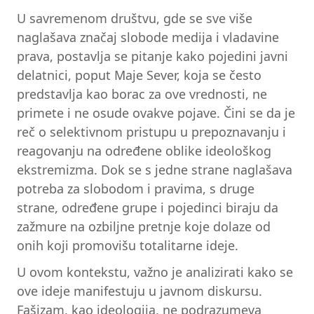
U savremenom društvu, gde se sve više
naglašava značaj slobode medija i vladavine
prava, postavlja se pitanje kako pojedini javni
delatnici, poput Maje Sever, koja se često
predstavlja kao borac za ove vrednosti, ne
primete i ne osude ovakve pojave. Čini se da je
reč o selektivnom pristupu u prepoznavanju i
reagovanju na određene oblike ideološkog
ekstremizma. Dok se s jedne strane naglašava
potreba za slobodom i pravima, s druge
strane, određene grupe i pojedinci biraju da
zažmure na ozbiljne pretnje koje dolaze od
onih koji promovišu totalitarne ideje.
U ovom kontekstu, važno je analizirati kako se
ove ideje manifestuju u javnom diskursu.
Fašizam, kao ideologija, ne podrazumeva