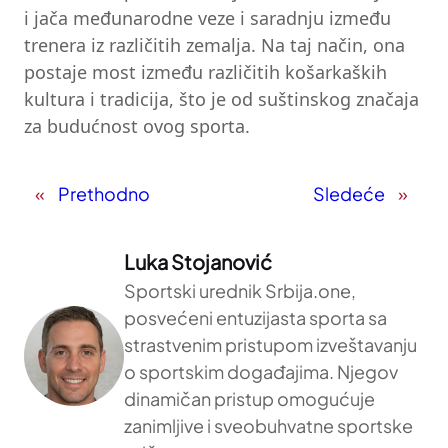
i jača međunarodne veze i saradnju između
trenera iz različitih zemalja. Na taj način, ona
postaje most između različitih košarkaških
kultura i tradicija, što je od suštinskog značaja
za budućnost ovog sporta.
«
Prethodno
Sledeće
»
Luka Stojanović
Sportski urednik Srbija.one,
posvećeni entuzijasta sporta sa
strastvenim pristupom izveštavanju
o sportskim događajima. Njegov
dinamičan pristup omogućuje
zanimljive i sveobuhvatne sportske