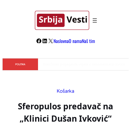
Skoči
na
sadržaj
Facebook
LinkedIn
X
Naslovna
O nama
Naš tim
Đilas/Šolak propaganda uspela u dehumanizaciji Vučića
POLITIKA
Košarka
Sferopulos predavač na
„Klinici Dušan Ivković“