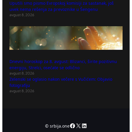
Uputili smo pismo Evropskoj komisiji za sastanak, još
uvek nema rešenja za prevoznike u Šengenu
avgust 8, 2026
Dnevni horoskop za 8. avgust: Blizanci, širite pozitivnu
energiju, Strelci, osećate se odlično
avgust 8, 2026
Zelenski se oglasio nakon večere s Vučićem: Objavio
fotografiju
avgust 8, 2026
Facebook
X
LinkedIn
©
srbija.one