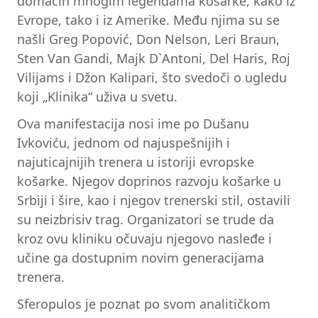
domaćin mnogim legendama košarke, kako iz
Evrope, tako i iz Amerike. Među njima su se
našli Greg Popović, Don Nelson, Leri Braun,
Sten Van Gandi, Majk D`Antoni, Del Haris, Roj
Vilijams i Džon Kalipari, što svedoči o ugledu
koji „Klinika“ uživa u svetu.
Ova manifestacija nosi ime po Dušanu
Ivkoviću, jednom od najuspešnijih i
najuticajnijih trenera u istoriji evropske
košarke. Njegov doprinos razvoju košarke u
Srbiji i šire, kao i njegov trenerski stil, ostavili
su neizbrisiv trag. Organizatori se trude da
kroz ovu kliniku očuvaju njegovo nasleđe i
učine ga dostupnim novim generacijama
trenera.
Sferopulos je poznat po svom analitičkom