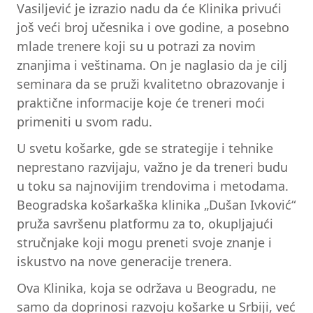
Vasiljević je izrazio nadu da će Klinika privući
još veći broj učesnika i ove godine, a posebno
mlade trenere koji su u potrazi za novim
znanjima i veštinama. On je naglasio da je cilj
seminara da se pruži kvalitetno obrazovanje i
praktične informacije koje će treneri moći
primeniti u svom radu.
U svetu košarke, gde se strategije i tehnike
neprestano razvijaju, važno je da treneri budu
u toku sa najnovijim trendovima i metodama.
Beogradska košarkaška klinika „Dušan Ivković“
pruža savršenu platformu za to, okupljajući
stručnjake koji mogu preneti svoje znanje i
iskustvo na nove generacije trenera.
Ova Klinika, koja se održava u Beogradu, ne
samo da doprinosi razvoju košarke u Srbiji, već