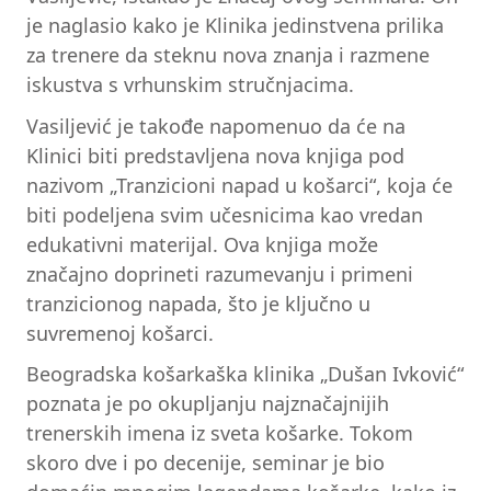
je naglasio kako je Klinika jedinstvena prilika
za trenere da steknu nova znanja i razmene
iskustva s vrhunskim stručnjacima.
Vasiljević je takođe napomenuo da će na
Klinici biti predstavljena nova knjiga pod
nazivom „Tranzicioni napad u košarci“, koja će
biti podeljena svim učesnicima kao vredan
edukativni materijal. Ova knjiga može
značajno doprineti razumevanju i primeni
tranzicionog napada, što je ključno u
suvremenoj košarci.
Beogradska košarkaška klinika „Dušan Ivković“
poznata je po okupljanju najznačajnijih
trenerskih imena iz sveta košarke. Tokom
skoro dve i po decenije, seminar je bio