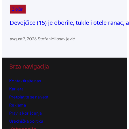
Zločin
Devojčice (15) je oborile, tukle i otele ranac, 
avgust 7, 2026
.
Stefan Milosavljević
Brza navigacija
Kontaktirajte nas
Karijera
Pretplatite se na vesti
Reklama
Pravila korišćenja
Urednička politika