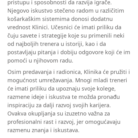
pristupu i sposobnosti da razvija igrače.
Njegovo iskustvo stečeno radom u različitim
košarkaškim sistemima donosi dodatnu
vrednost Klinici. Učesnici će imati priliku da
čuju savete i strategije koje su primenili neki
od najboljih trenera u istoriji, kao i da
postavljaju pitanja i dobiju odgovore koji će im
pomoći u njihovom radu.
Osim predavanja i radionica, Klinika će pružiti i
mogućnost umrežavanja. Mnogi mladi treneri
će imati priliku da upoznaju svoje kolege,
razmene ideje i iskustva te možda pronađu
inspiraciju za dalji razvoj svojih karijera.
Ovakva okupljanja su izuzetno važna za
profesionalni rast i razvoj, jer omogućavaju
razmenu znanja i iskustava.