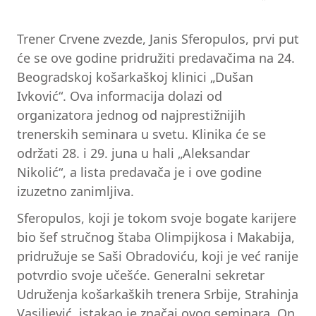
Trener Crvene zvezde, Janis Sferopulos, prvi put
će se ove godine pridružiti predavačima na 24.
Beogradskoj košarkaškoj klinici „Dušan
Ivković“. Ova informacija dolazi od
organizatora jednog od najprestižnijih
trenerskih seminara u svetu. Klinika će se
održati 28. i 29. juna u hali „Aleksandar
Nikolić“, a lista predavača je i ove godine
izuzetno zanimljiva.
Sferopulos, koji je tokom svoje bogate karijere
bio šef stručnog štaba Olimpijkosa i Makabija,
pridružuje se Saši Obradoviću, koji je već ranije
potvrdio svoje učešće. Generalni sekretar
Udruženja košarkaških trenera Srbije, Strahinja
Vasiljević, istakao je značaj ovog seminara. On