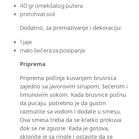
40 gr omekšalog putera
prstohvat soli
Dodatno, za premazivanje i dekoraciju:
1 jaje
malo šećera za posipanje
Priprema
Priprema počinje kuvanjem brusnica
zajedno sa javorovim sirupom, šećerom i
limunovim sokom. Kada brusnice počnu
da pucaju, potrebno je da gustin
razmutite sa vodom i dodate u smesu.
Ova smesa treba da se kratko prokuva
dok se ne zgusne. Kada je gotova,
sklonite je sa ringle i ostavite da se