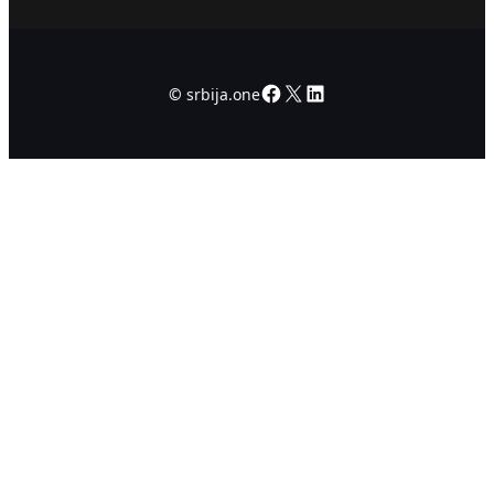
Facebook
X
LinkedIn
©
srbija.one