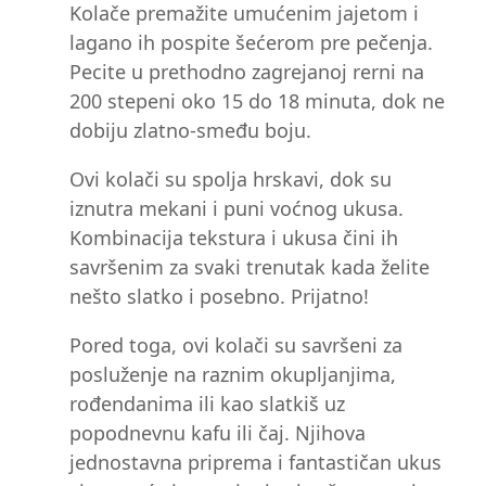
Kolače premažite umućenim jajetom i
lagano ih pospite šećerom pre pečenja.
Pecite u prethodno zagrejanoj rerni na
200 stepeni oko 15 do 18 minuta, dok ne
dobiju zlatno-smeđu boju.
Ovi kolači su spolja hrskavi, dok su
iznutra mekani i puni voćnog ukusa.
Kombinacija tekstura i ukusa čini ih
savršenim za svaki trenutak kada želite
nešto slatko i posebno. Prijatno!
Pored toga, ovi kolači su savršeni za
posluženje na raznim okupljanjima,
rođendanima ili kao slatkiš uz
popodnevnu kafu ili čaj. Njihova
jednostavna priprema i fantastičan ukus