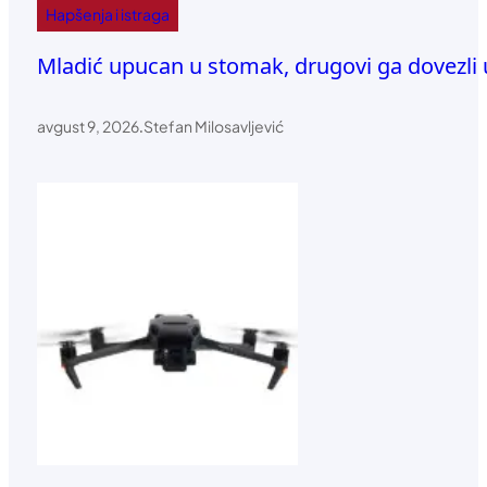
Hapšenja i istraga
Mladić upucan u stomak, drugovi ga dovezli 
avgust 9, 2026
.
Stefan Milosavljević