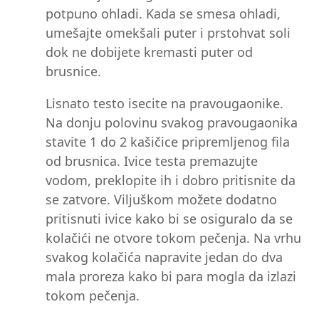
potpuno ohladi. Kada se smesa ohladi,
umešajte omekšali puter i prstohvat soli
dok ne dobijete kremasti puter od
brusnice.
Lisnato testo isecite na pravougaonike.
Na donju polovinu svakog pravougaonika
stavite 1 do 2 kašičice pripremljenog fila
od brusnica. Ivice testa premazujte
vodom, preklopite ih i dobro pritisnite da
se zatvore. Viljuškom možete dodatno
pritisnuti ivice kako bi se osiguralo da se
kolačići ne otvore tokom pečenja. Na vrhu
svakog kolačića napravite jedan do dva
mala proreza kako bi para mogla da izlazi
tokom pečenja.