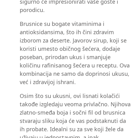
sigurno će impresionirati vaše goste i
porodicu.
Brusnice su bogate vitaminima i
antioksidansima, što ih čini zdravim
izborom za deserte. Javorov sirup, koji se
koristi umesto običnog šećera, dodaje
poseban, prirodan ukus i smanjuje
količinu rafinisanog šećera u receptu. Ova
kombinacija ne samo da doprinosi ukusu,
već i zdravijoj ishrani.
Osim što su ukusni, ovi lisnati kolačići
takođe izgledaju veoma privlačno. Njihova
zlatno-smeđa boja i sočni fil od brusnica
stvaraju sliku koja će vas podstaknuti da
ih probate. Idealni su za sve koji žele da
uživaju u jednostavnim, a ipak