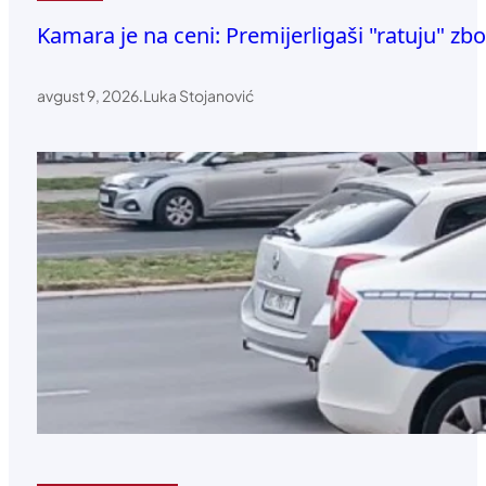
Kamara je na ceni: Premijerligaši "ratuju" zb
avgust 9, 2026
.
Luka Stojanović