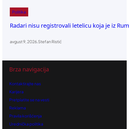
Politika
Radari nisu registrovali letelicu koja je iz R
avgust 9, 2026
.
Stefan Ristić
Brza navigacija
Kontaktirajte nas
Karijera
Pretplatite se na vesti
Reklama
Pravila korišćenja
Urednička politika