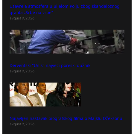
Uzavrela atmosfera u Bijelom Polju zbog skandaloznog
grafita „Srbe na vrbe“
avgust 9, 2026
Derventski "Unis" najveći poreski dužnik
avgust 9, 2026
Najavljen nastavak biografskog filma o Majklu Džeksonu
avgust 9, 2026