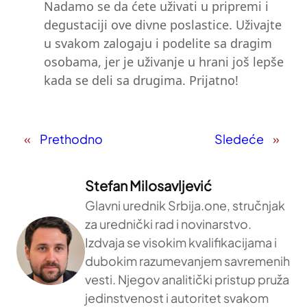
Nadamo se da ćete uživati u pripremi i
degustaciji ove divne poslastice. Uživajte
u svakom zalogaju i podelite sa dragim
osobama, jer je uživanje u hrani još lepše
kada se deli sa drugima. Prijatno!
«
Prethodno
Sledeće
»
Stefan Milosavljević
Glavni urednik Srbija.one, stručnjak
za urednički rad i novinarstvo.
Izdvaja se visokim kvalifikacijama i
dubokim razumevanjem savremenih
vesti. Njegov analitički pristup pruža
jedinstvenost i autoritet svakom