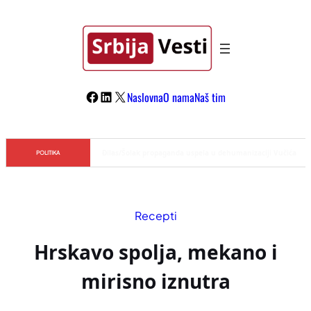
Skoči
na
sadržaj
Facebook
LinkedIn
X
Naslovna
O nama
Naš tim
Đilas/Šolak propaganda uspela u dehumanizaciji Vučića
POLITIKA
Recepti
Hrskavo spolja, mekano i
mirisno iznutra