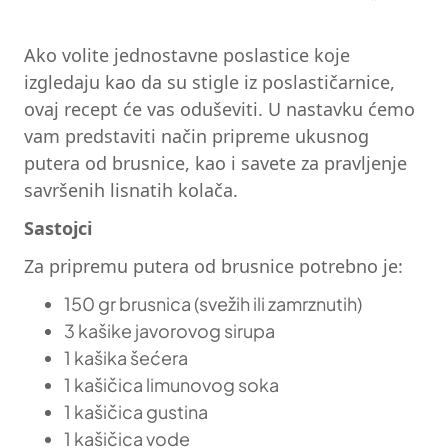
Ako volite jednostavne poslastice koje
izgledaju kao da su stigle iz poslastičarnice,
ovaj recept će vas oduševiti. U nastavku ćemo
vam predstaviti način pripreme ukusnog
putera od brusnice, kao i savete za pravljenje
savršenih lisnatih kolača.
Sastojci
Za pripremu putera od brusnice potrebno je:
150 gr brusnica (svežih ili zamrznutih)
3 kašike javorovog sirupa
1 kašika šećera
1 kašičica limunovog soka
1 kašičica gustina
1 kašičica vode