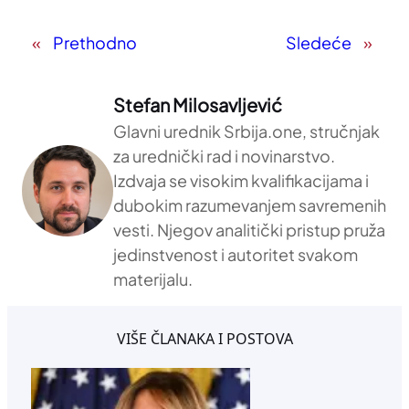
«
Prethodno
Sledeće
»
Stefan Milosavljević
Glavni urednik Srbija.one, stručnjak
za urednički rad i novinarstvo.
Izdvaja se visokim kvalifikacijama i
dubokim razumevanjem savremenih
vesti. Njegov analitički pristup pruža
jedinstvenost i autoritet svakom
materijalu.
VIŠE ČLANAKA I POSTOVA