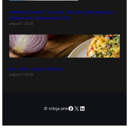
Vodostaji Dunava i Tise niski, situacija zabrinjavajuća u
bačkom delu hidrosistema DTD
avgust 7, 2026
Brz, zdrav i ukusan doručak
avgust 7, 2026
Facebook
X
LinkedIn
©
srbija.one