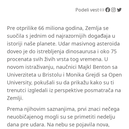
Link
Facebook
Instagram
Twitter
Podeli vest
Pre otprilike 66 miliona godina, Zemlja se
suočila s jednim od najrazornijih događaja u
istoriji naše planete. Udar masivnog asteroida
doveo je do istrebljenja dinosaurusa i oko 75
procenata svih živih vrsta tog vremena. U
novom istraživanju, naučnici Majkl Benton sa
Univerziteta u Bristolu i Monika Grejdi sa Open
University, pokušali su da prikažu kako su ti
trenutci izgledali iz perspektive posmatrača na
Zemlji.
Prema njihovim saznanjima, prvi znaci nečega
neuobičajenog mogli su se primetiti nedelju
dana pre udara. Na nebu se pojavila nova,