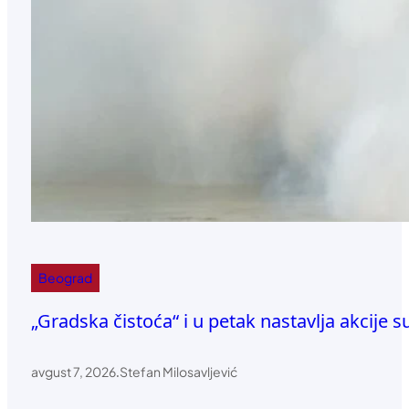
Beograd
„Gradska čistoća“ i u petak nastavlja akcije 
avgust 7, 2026
.
Stefan Milosavljević