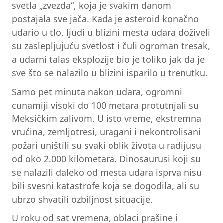
svetla „zvezda“, koja je svakim danom
postajala sve jača. Kada je asteroid konačno
udario u tlo, ljudi u blizini mesta udara doživeli
su zaslepljujuću svetlost i čuli ogroman tresak,
a udarni talas eksplozije bio je toliko jak da je
sve što se nalazilo u blizini isparilo u trenutku.
Samo pet minuta nakon udara, ogromni
cunamiji visoki do 100 metara protutnjali su
Meksičkim zalivom. U isto vreme, ekstremna
vrućina, zemljotresi, uragani i nekontrolisani
požari uništili su svaki oblik života u radijusu
od oko 2.000 kilometara. Dinosaurusi koji su
se nalazili daleko od mesta udara isprva nisu
bili svesni katastrofe koja se dogodila, ali su
ubrzo shvatili ozbiljnost situacije.
U roku od sat vremena, oblaci prašine i