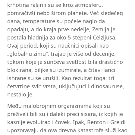
krhotina raširili su se kroz atmosferu,
pomračivši nebo širom planete. Već sledećeg
dana, temperature su počele naglo da
opadaju, a do kraja prve nedelje, Zemlja je
postala hladnija za oko 5 stepeni Celzijusa.
Ovaj period, koji su naučnici opisali kao
„globalnu zimu“, trajao je više od decenije,
tokom koje je sunčeva svetlost bila drastično
blokirana, biljke su izumirale, a čitavi lanci
ishrane su se urušili. Kao rezultat toga, tri
četvrtine svih vrsta, uključujući i dinosauruse,
nestalo je.
Među malobrojnim organizmima koji su
preživeli bili su i daleki preci sisara, iz kojih je
kasnije evoluirao i čovek. Ipak, Benton i Grejdi
upozoravaju da ova drevna katastrofa služi kao