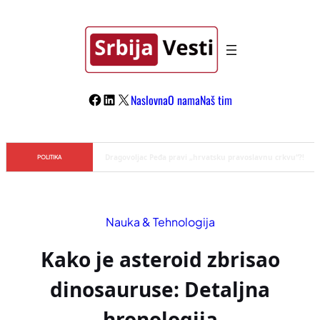
Skoči
na
sadržaj
Facebook
LinkedIn
X
Naslovna
O nama
Naš tim
Đilas/Šolak propaganda uspela u dehumanizaciji Vučića
POLITIKA
Nauka & Tehnologija
Kako je asteroid zbrisao
dinosauruse: Detaljna
hronologija