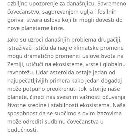
ozbiljno upozorenje za današnjicu. Savremeno
čovečanstvo, sagorevanjem uglja i fosilnih
goriva, stvara uslove koji bi mogli dovesti do
nove planetarne krize.
Iako su uzroci današnjih problema drugačiji,
istraživači ističu da nagle klimatske promene
mogu dramatično promeniti uslove života na
Zemlji, utičući na ekosisteme, vrste i globalnu
ravnotežu. Udar asteroida ostaje jedan od
najupečatljivijih primera kako jedan događaj
može potpuno preokrenuti tok istorije naše
planete, čineći nas svesnim važnosti očuvanja
životne sredine i stabilnosti ekosistema. Naša
sposobnost da se suočimo s ovim izazovima
može odrediti sudbinu čovečanstva u
budućnosti.