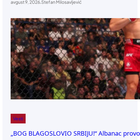
avgust 9, 2026
.
Stefan Milosavljević
Vesti
„BOG BLAGOSLOVIO SRBIJU!“ Albanac provoci