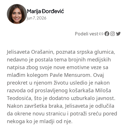
Marija Đorđević
jun 7, 2026
Link
Facebook
Instagram
Twitter
Podeli vest
Jelisaveta Orašanin, poznata srpska glumica,
nedavno je postala tema brojnih medijskih
natpisa zbog svoje nove emotivne veze sa
mlađim kolegom Pavle Mensurom. Ovaj
preokret u njenom životu usledio je nakon
razvoda od proslavljenog košarkaša Miloša
Teodosića, što je dodatno uzburkalo javnost.
Nakon završetka braka, Jelisaveta je odlučila
da okrene novu stranicu i potraži sreću pored
nekoga ko je mladji od nje.