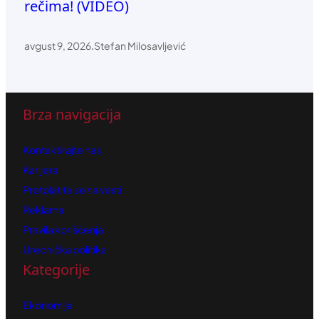
rečima! (VIDEO)
avgust 9, 2026
.
Stefan Milosavljević
Brza navigacija
Kontaktirajte nas
Karijera
Pretplatite se na vesti
Reklama
Pravila korišćenja
Urednička politika
Kategorije
Ekonomija