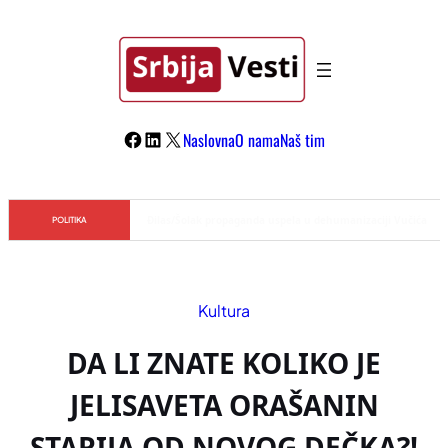
Skoči
na
sadržaj
Facebook
LinkedIn
X
Naslovna
O nama
Naš tim
Đilas/Šolak propaganda uspela u dehumanizaciji Vučića
POLITIKA
Kultura
DA LI ZNATE KOLIKO JE
JELISAVETA ORAŠANIN
STARIJA OD NOVOG DEČKA?!