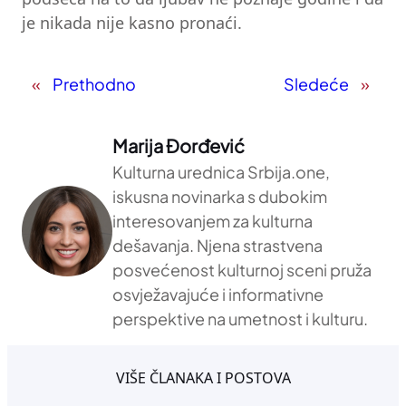
je nikada nije kasno pronaći.
«
Prethodno
Sledeće
»
Marija Đorđević
Kulturna urednica Srbija.one,
iskusna novinarka s dubokim
interesovanjem za kulturna
dešavanja. Njena strastvena
posvećenost kulturnoj sceni pruža
osvježavajuće i informativne
perspektive na umetnost i kulturu.
VIŠE ČLANAKA I POSTOVA