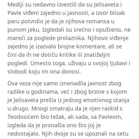
Mediji su nedavno izvestili da su Jelisaveta i
Pavle viđeni zajedno u javnosti, a izvor blizak
paru potvrdio je da je njihova romansa u
punom jeku. Izgledali su srećno i opušteno, ne
mareći za poglede prolaznika. Njihovo viđenje
zajedno je izazvalo brojne komentare, ali se
čini da ih ne dotiču kritike ili znatiželjni
pogledi. Umesto toga, uživaju u svojoj ljubavi i
slobodi koju im ona donosi.
Ova veza nije samo iznenadila javnost zbog
razlike u godinama, već i zbog brzine s kojom
je Jelisaveta prešla iz jednog emotivnog stanja
u drugo. Mnogi smatraju da je njen raskid s
Teodosićem bio težak, ali sada, sa Pavleom,
izgleda da je pronašla ono što joj je
nedostajalo. Njih dvoje su se upoznali na setu