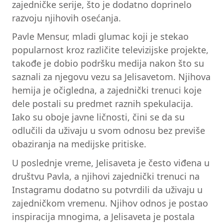
zajedničke serije, što je dodatno doprinelo
razvoju njihovih osećanja.
Pavle Mensur, mladi glumac koji je stekao
popularnost kroz različite televizijske projekte,
takođe je dobio podršku medija nakon što su
saznali za njegovu vezu sa Jelisavetom. Njihova
hemija je očigledna, a zajednički trenuci koje
dele postali su predmet raznih spekulacija.
Iako su oboje javne ličnosti, čini se da su
odlučili da uživaju u svom odnosu bez previše
obaziranja na medijske pritiske.
U poslednje vreme, Jelisaveta je često viđena u
društvu Pavla, a njihovi zajednički trenuci na
Instagramu dodatno su potvrdili da uživaju u
zajedničkom vremenu. Njihov odnos je postao
inspiracija mnogima, a Jelisaveta je postala