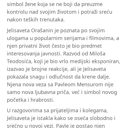
simbol žene koja se ne boji da preuzme
kontrolu nad svojim životom i potraži sreću
nakon teških trenutaka.
Jelisaveta Orašanin je poznata po svojim
ulogama u popularnim serijama i filmovima, a
njen privatni život često je bio predmet
interesovanja javnosti. Razvod od Miloša
Teodosića, koji je bio vrlo medijski eksponiran,
izazvao je brojne reakcije, ali je Jelisaveta
pokazala snagu i odlučnost da krene dalje.
Njena nova veza sa Pavleom Mensurom nije
samo nova ljubavna priča, već i simbol novog
početka i hrabrosti.
U razgovorima sa prijateljima i kolegama,
Jelisaveta je istakla kako se oseća slobodno i
srećno u novoj vezi. Pavle je postao njen