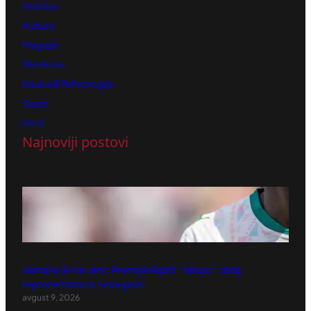
Hronika
Kultura
Magazin
Medicina
Nauka & Tehnologija
Sport
Vesti
Najnoviji postovi
Kamara je na ceni: Premijerligaši "ratuju" zbog
reprezentativca Senegala!
avgust 9, 2026