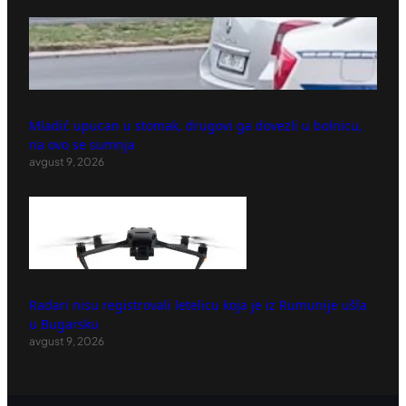
Mladić upucan u stomak, drugovi ga dovezli u bolnicu,
na ovo se sumnja
avgust 9, 2026
Radari nisu registrovali letelicu koja je iz Rumunije ušla
u Bugarsku
avgust 9, 2026