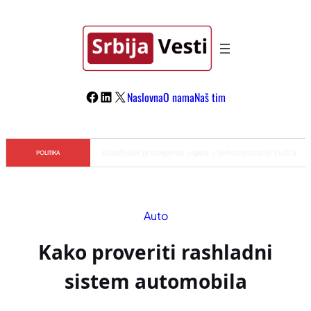
Skoči
na
sadržaj
Facebook
LinkedIn
X
Naslovna
O nama
Naš tim
Đilas/Šolak propaganda uspela u dehumanizaciji Vučića
POLITIKA
Auto
Kako proveriti rashladni
sistem automobila