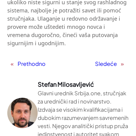
ukoliko niste sigurni u stanje svog rashladnog
sistema, najbolje je potražiti savet ili pomoć
stručnjaka. Ulaganje u redovno održavanje i
provere može uštedeti mnogo novca i
vremena dugoročno, čineći vaša putovanja
sigurnijim i ugodnijim.
«
Prethodno
Sledeće
»
Stefan Milosavljević
Glavni urednik Srbija.one, stručnjak
za urednički rad i novinarstvo.
Izdvaja se visokim kvalifikacijama i
dubokim razumevanjem savremenih
vesti. Njegov analitički pristup pruža
jedinstvenost i autoritet svakom