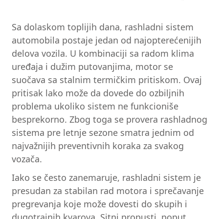
Sa dolaskom toplijih dana, rashladni sistem
automobila postaje jedan od najopterećenijih
delova vozila. U kombinaciji sa radom klima
uređaja i dužim putovanjima, motor se
suočava sa stalnim termičkim pritiskom. Ovaj
pritisak lako može da dovede do ozbiljnih
problema ukoliko sistem ne funkcioniše
besprekorno. Zbog toga se provera rashladnog
sistema pre letnje sezone smatra jednim od
najvažnijih preventivnih koraka za svakog
vozača.
Iako se često zanemaruje, rashladni sistem je
presudan za stabilan rad motora i sprečavanje
pregrevanja koje može dovesti do skupih i
dugotrajnih kvarova. Sitni propusti, poput