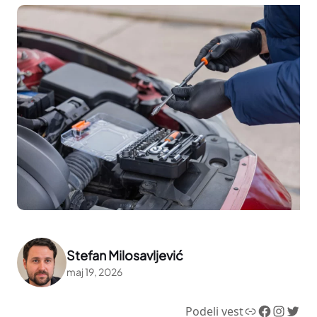
Stefan Milosavljević
maj 19, 2026
Link
Facebook
Instagram
Twitter
Podeli vest