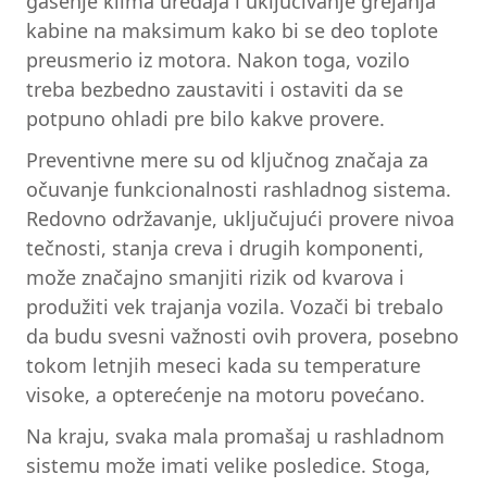
gašenje klima uređaja i uključivanje grejanja
kabine na maksimum kako bi se deo toplote
preusmerio iz motora. Nakon toga, vozilo
treba bezbedno zaustaviti i ostaviti da se
potpuno ohladi pre bilo kakve provere.
Preventivne mere su od ključnog značaja za
očuvanje funkcionalnosti rashladnog sistema.
Redovno održavanje, uključujući provere nivoa
tečnosti, stanja creva i drugih komponenti,
može značajno smanjiti rizik od kvarova i
produžiti vek trajanja vozila. Vozači bi trebalo
da budu svesni važnosti ovih provera, posebno
tokom letnjih meseci kada su temperature
visoke, a opterećenje na motoru povećano.
Na kraju, svaka mala promašaj u rashladnom
sistemu može imati velike posledice. Stoga,