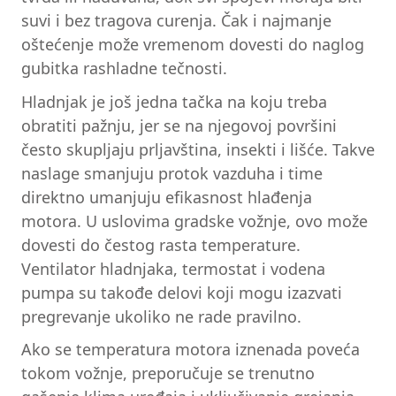
suvi i bez tragova curenja. Čak i najmanje
oštećenje može vremenom dovesti do naglog
gubitka rashladne tečnosti.
Hladnjak je još jedna tačka na koju treba
obratiti pažnju, jer se na njegovoj površini
često skupljaju prljavština, insekti i lišće. Takve
naslage smanjuju protok vazduha i time
direktno umanjuju efikasnost hlađenja
motora. U uslovima gradske vožnje, ovo može
dovesti do čestog rasta temperature.
Ventilator hladnjaka, termostat i vodena
pumpa su takođe delovi koji mogu izazvati
pregrevanje ukoliko ne rade pravilno.
Ako se temperatura motora iznenada poveća
tokom vožnje, preporučuje se trenutno