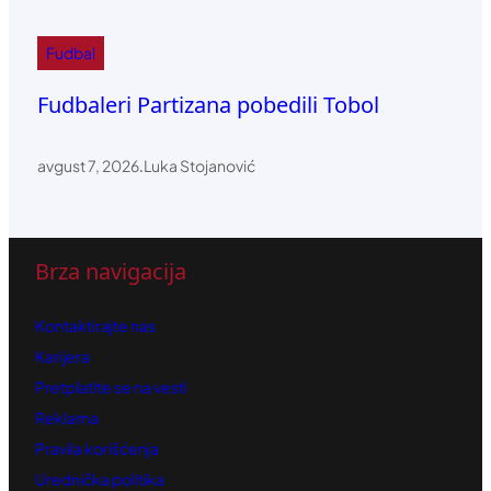
Fudbal
Fudbaleri Partizana pobedili Tobol
avgust 7, 2026
.
Luka Stojanović
Brza navigacija
Kontaktirajte nas
Karijera
Pretplatite se na vesti
Reklama
Pravila korišćenja
Urednička politika