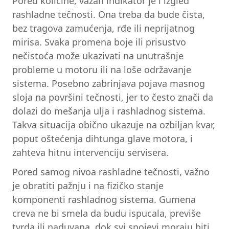
Pored količine, važan indikator je i izgled
rashladne tečnosti. Ona treba da bude čista,
bez tragova zamućenja, rđe ili neprijatnog
mirisa. Svaka promena boje ili prisustvo
nečistoća može ukazivati na unutrašnje
probleme u motoru ili na loše održavanje
sistema. Posebno zabrinjava pojava masnog
sloja na površini tečnosti, jer to često znači da
dolazi do mešanja ulja i rashladnog sistema.
Takva situacija obično ukazuje na ozbiljan kvar,
poput oštećenja dihtunga glave motora, i
zahteva hitnu intervenciju servisera.
Pored samog nivoa rashladne tečnosti, važno
je obratiti pažnju i na fizičko stanje
komponenti rashladnog sistema. Gumena
creva ne bi smela da budu ispucala, previše
tvrda ili naduvana, dok svi spojevi moraju biti