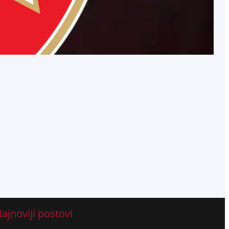
Crnoj Gori!
avgust 6, 2026
.
Stefan Ristić
ajnoviji postovi