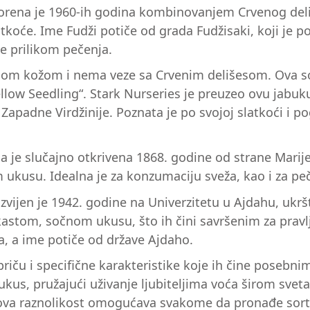
tvorena je 1960-ih godina kombinovanjem Crvenog deliš
latkoće. Ime Fudži potiče od grada Fudžisaki, koji je
že prilikom pečenja.
atnom kožom i nema veze sa Crvenim delišesom. Ova so
ellow Seedling“. Stark Nurseries je preuzeo ovu jabuku
padne Virdžinije. Poznata je po svojoj slatkoći i pog
ja je slučajno otkrivena 1868. godine od strane Mari
ukusu. Idealna je za konzumaciju sveža, kao i za pe
 Razvijen je 1942. godine na Univerzitetu u Ajdahu, uk
astom, sočnom ukusu, što ih čini savršenim za pravlj
a, a ime potiče od države Ajdaho.
riču i specifične karakteristike koje ih čine posebn
ukus, pružajući uživanje ljubiteljima voća širom sveta
jihova raznolikost omogućava svakome da pronađe sor