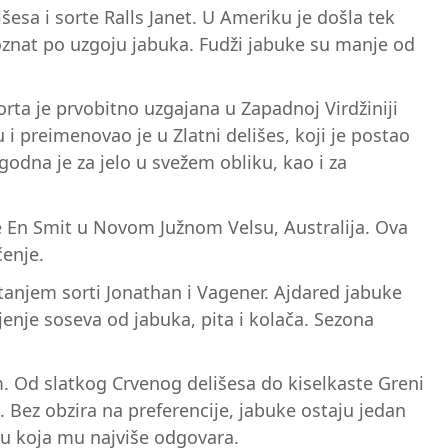
esa i sorte Ralls Janet. U Ameriku je došla tek
 poznat po uzgoju jabuka. Fudži jabuke su manje od
rta je prvobitno uzgajana u Zapadnoj Virdžiniji
 i preimenovao je u Zlatni delišes, koji je postao
odna je za jelo u svežem obliku, kao i za
je En Smit u Novom Južnom Velsu, Australija. Ova
čenje.
rštanjem sorti Jonathan i Vagener. Ajdared jabuke
enje soseva od jabuka, pita i kolača. Sezona
im. Od slatkog Crvenog delišesa do kiselkaste Greni
. Bez obzira na preferencije, jabuke ostaju jedan
tu koja mu najviše odgovara.