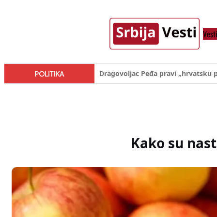
Skoči
na
Vest
sadržaj
Đilas/Šolak propaganda uspela u d
POLITIKA
Kako su nast