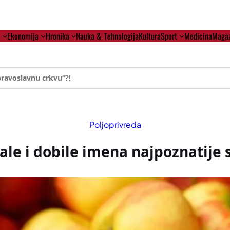
i
Ekonomija
Hronika
Nauka & Tehnologija
Kultura
Sport
Medicina
Magaz
ehumanizaciji Vučića
Poljoprivreda
ale i dobile imena najpoznatije 