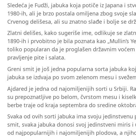
Sledeća je Fudži, jabuka koja potiče iz Japana i s
1980-ih, ali je brzo postala omiljena zbog svoje s
Crvenog delišesa, ali su znatno slađe i bolje se dr
Zlatni delišes, kako sugeriše ime, odlikuje se zl
1890-ih i prvobitno je bila poznata kao „Mullin’s Y
toliko popularan da je proglašen državnim voćem Za
pravljenje pite i salata.
Greni smit je još jedna popularna sorta jabuka ko
jabuka se izdvaja po svom zelenom mesu i svežem 
Ajdared je jedna od najomiljenijih sorti u Srbiji.
su prepoznatljive po belom, čvrstom mesu i kiselk
berbe traje od kraja septembra do sredine oktobr
Svaka od ovih sorti jabuka ima svoju jedinstvenu p
smit, svaka jabuka donosi svoj jedinstveni miris i 
od najpopularnijih i najomiljenijih plodova, a n