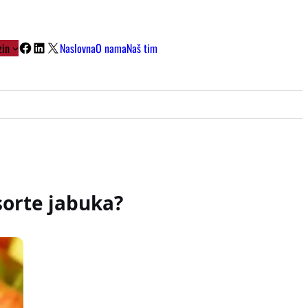
Facebook
LinkedIn
X
in
Naslovna
O nama
Naš tim
sorte jabuka?