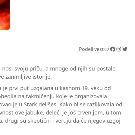
Link
Facebook
Instagram
Twitter
Podeli vest
ta nosi svoju priču, a mnoge od njih su postale
 zanimljive istorije.
ta je prvi put uzgajana u kasnom 19. veku od
pobedila na takmičenju koje je organizovala
ao je u Stark delišes. Kako bi se razlikovala od
ivnost ove jabuke, deleći je još crvenijom, u tom
, drugi su skeptični i veruju da će njegov uzgoj