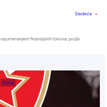
Sledeće
»
 razumevanjem finansijskih tokova, pruža
Politika
Eparhija budimljansko-nikšićka zahvalila
Vučiću: Litije su sačuvale jedinstvo SPC u