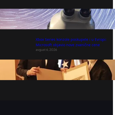
Dve noći pod zvezdama: Kiša meteora
obasjaće nebo iznad Avalskog tornja!
avgust 6, 2026
Xbox Series konzole poskupele i u Evropi:
Microsoft objavio nove zvanične cene
avgust 6, 2026
Sarajevo odalo priznanje Dini Merlinu
nakon rekordna tri koncerta na Koševu
avgust 6, 2026