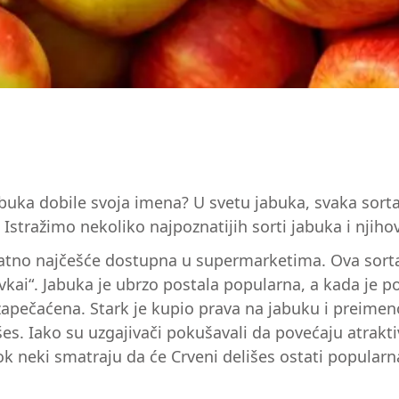
 jabuka dobile svoja imena? U svetu jabuka, svaka sor
Istražimo nekoliko najpoznatijih sorti jabuka i njihove
erovatno najčešće dostupna u supermarketima. Ova sor
avkai“. Jabuka je ubrzo postala popularna, a kada je 
apečaćena. Stark je kupio prava na jabuku i preimenov
išes. Iako su uzgajivači pokušavali da povećaju atrakt
 neki smatraju da će Crveni delišes ostati popularna