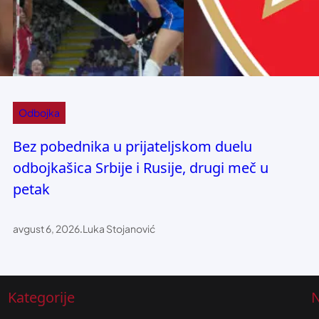
Odbojka
Bez pobednika u prijateljskom duelu
odbojkašica Srbije i Rusije, drugi meč u
petak
avgust 6, 2026
.
Luka Stojanović
Kategorije
N