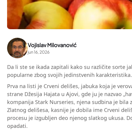
Vojislav Milovanović
jun 16, 2026
Da li ste se ikada zapitali kako su različite sorte
popularne zbog svojih jedinstvenih karakteristika. 
Prva na listi je Crveni delišes, jabuka koja je v
strane Džesija Hajata u Ajovi, gde ju je nazvao „h
kompanija Stark Nurseries, njena sudbina je bila z
Zlatnog delišesa, kasnije je dobila ime Crveni del
procesu je izgubljen deo njenog slatkog ukusa. Dok
opadati.