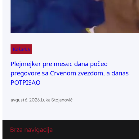
Košarka
Plejmejker pre mesec dana počeo
pregovore sa Crvenom zvezdom, a danas
POTPISAO
avgust 6, 2026
.
Luka Stojanović
Brza navigacija