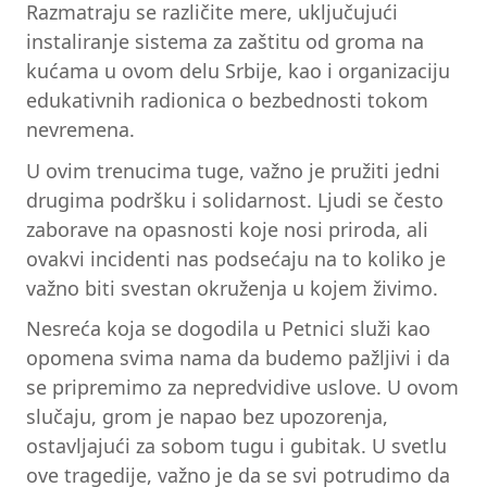
Razmatraju se različite mere, uključujući
instaliranje sistema za zaštitu od groma na
kućama u ovom delu Srbije, kao i organizaciju
edukativnih radionica o bezbednosti tokom
nevremena.
U ovim trenucima tuge, važno je pružiti jedni
drugima podršku i solidarnost. Ljudi se često
zaborave na opasnosti koje nosi priroda, ali
ovakvi incidenti nas podsećaju na to koliko je
važno biti svestan okruženja u kojem živimo.
Nesreća koja se dogodila u Petnici služi kao
opomena svima nama da budemo pažljivi i da
se pripremimo za nepredvidive uslove. U ovom
slučaju, grom je napao bez upozorenja,
ostavljajući za sobom tugu i gubitak. U svetlu
ove tragedije, važno je da se svi potrudimo da