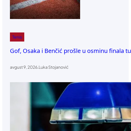
Tenis
Gof, Osaka i Benčić prošle u osminu finala t
avgust 9, 2026
.
Luka Stojanović