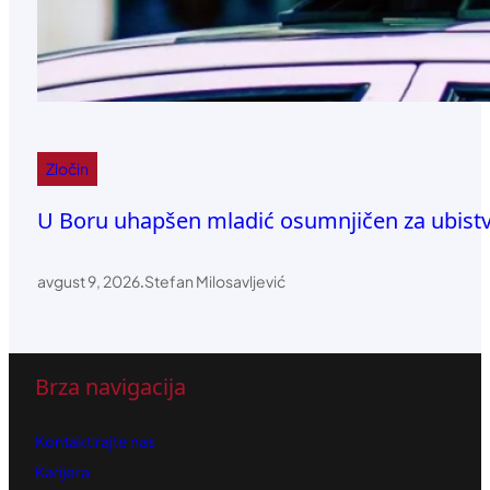
Zločin
U Boru uhapšen mladić osumnjičen za ubist
avgust 9, 2026
.
Stefan Milosavljević
Brza navigacija
Kontaktirajte nas
Karijera