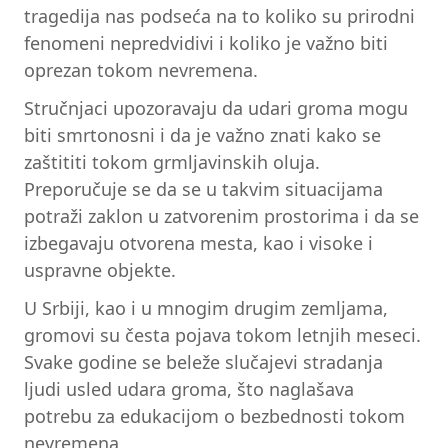
tragedija nas podseća na to koliko su prirodni
fenomeni nepredvidivi i koliko je važno biti
oprezan tokom nevremena.
Stručnjaci upozoravaju da udari groma mogu
biti smrtonosni i da je važno znati kako se
zaštititi tokom grmljavinskih oluja.
Preporučuje se da se u takvim situacijama
potraži zaklon u zatvorenim prostorima i da se
izbegavaju otvorena mesta, kao i visoke i
uspravne objekte.
U Srbiji, kao i u mnogim drugim zemljama,
gromovi su česta pojava tokom letnjih meseci.
Svake godine se beleže slučajevi stradanja
ljudi usled udara groma, što naglašava
potrebu za edukacijom o bezbednosti tokom
nevremena.