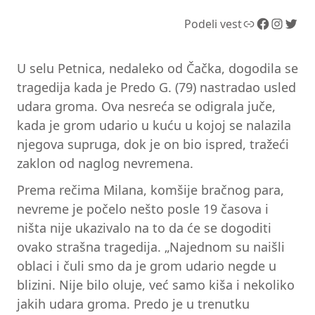
Link
Facebook
Instagram
Twitter
Podeli vest
U selu Petnica, nedaleko od Čačka, dogodila se
tragedija kada je Predo G. (79) nastradao usled
udara groma. Ova nesreća se odigrala juče,
kada je grom udario u kuću u kojoj se nalazila
njegova supruga, dok je on bio ispred, tražeći
zaklon od naglog nevremena.
Prema rečima Milana, komšije bračnog para,
nevreme je počelo nešto posle 19 časova i
ništa nije ukazivalo na to da će se dogoditi
ovako strašna tragedija. „Najednom su naišli
oblaci i čuli smo da je grom udario negde u
blizini. Nije bilo oluje, već samo kiša i nekoliko
jakih udara groma. Predo je u trenutku