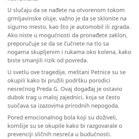
U slučaju da se nađete na otvorenom tokom
grmljavinske oluje, važno je da se sklonite na
sigurno mesto, kao što je automobil ili zgrada.
Ako niste u mogućnosti da pronađete zaklon,
preporučuje se da se čučnete na tlo sa
nogama skupljenim i rukama oko kolena, kako
biste smanjili rizik od povreda.
U svetlu ove tragedije, meštani Petnice su se
okupili kako bi pružili podršku porodici
nesrećnog Preda G. Ovaj događaj je ostavio
dubok trag u maloj zajednici, koja se često
suočava sa izazovima prirodnih nepogoda.
Pored emocionalnog bola koji su doživeli,
komšije su se okupile kako bi razgovarale o
prevenciji sličnih nesreća u budućnosti.