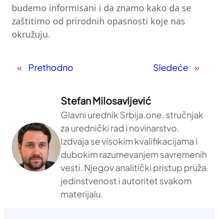
budemo informisani i da znamo kako da se
zaštitimo od prirodnih opasnosti koje nas
okružuju.
«
Prethodno
Sledeće
»
Stefan Milosavljević
Glavni urednik Srbija.one, stručnjak
za urednički rad i novinarstvo.
Izdvaja se visokim kvalifikacijama i
dubokim razumevanjem savremenih
vesti. Njegov analitički pristup pruža
jedinstvenost i autoritet svakom
materijalu.