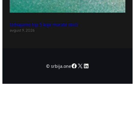
Izdvajamo top 5 koje morate obići
avgust 9, 2026
Facebook
X
LinkedIn
©
srbija.one