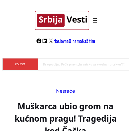
Skoči
na
sadržaj
Facebook
LinkedIn
X
Naslovna
O nama
Naš tim
Đilas/Šolak propaganda uspela u dehumanizaciji Vučića
POLITIKA
Nesreće
Muškarca ubio grom na
kućnom pragu! Tragedija
kod Čačka