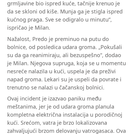
grmljavine bio ispred kuće, tačnije krenuo je
da se skloni od kiše. Munja ga je stigla ispred
kućnog praga. Sve se odigralo u minutu“,
ispričao je Milan.
Nažalost, Predo je preminuo na putu do
bolnice, od posledica udara groma. „Pokušali
su da ga reanimiraju, ali bezuspešno“, dodao
je Milan. Njegova supruga, koja se u momentu
nesreće nalazila u kući, uspela je da preživi
napad groma. Lekari su je uspeli da povrate i
trenutno se nalazi u čačanskoj bolnici.
Ovaj incident je izazvao paniku među
meštanima, jer je od udara groma planula
kompletna električna instalacija u porodičnoj
kući. Srećom, vatra je brzo lokalizovana
zahvaljujući brzom delovanju vatrogasaca. Ova