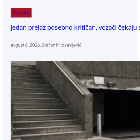
Društvo
Jedan prelaz posebno kritičan, vozači čekaju
avgust 6, 2026
.
Stefan Milosavljević