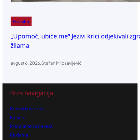
Hronika
„Upomoć, ubiće me“ Jezivi krici odjekivali zg
žilama
avgust 6, 2026
.
Stefan Milosavljević
Brza navigacija
Kontaktirajte nas
Karijera
Pretplatite se na vesti
Reklama