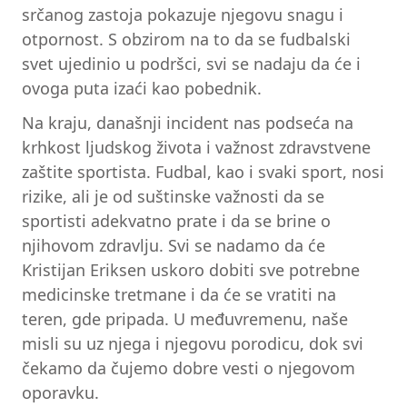
srčanog zastoja pokazuje njegovu snagu i
otpornost. S obzirom na to da se fudbalski
svet ujedinio u podršci, svi se nadaju da će i
ovoga puta izaći kao pobednik.
Na kraju, današnji incident nas podseća na
krhkost ljudskog života i važnost zdravstvene
zaštite sportista. Fudbal, kao i svaki sport, nosi
rizike, ali je od suštinske važnosti da se
sportisti adekvatno prate i da se brine o
njihovom zdravlju. Svi se nadamo da će
Kristijan Eriksen uskoro dobiti sve potrebne
medicinske tretmane i da će se vratiti na
teren, gde pripada. U međuvremenu, naše
misli su uz njega i njegovu porodicu, dok svi
čekamo da čujemo dobre vesti o njegovom
oporavku.