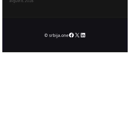
avgust 6, 2026
Facebook
X
LinkedIn
©
srbija.one