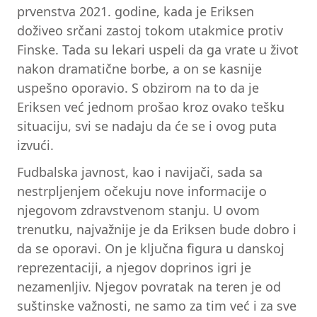
prvenstva 2021. godine, kada je Eriksen
doživeo srčani zastoj tokom utakmice protiv
Finske. Tada su lekari uspeli da ga vrate u život
nakon dramatične borbe, a on se kasnije
uspešno oporavio. S obzirom na to da je
Eriksen već jednom prošao kroz ovako tešku
situaciju, svi se nadaju da će se i ovog puta
izvući.
Fudbalska javnost, kao i navijači, sada sa
nestrpljenjem očekuju nove informacije o
njegovom zdravstvenom stanju. U ovom
trenutku, najvažnije je da Eriksen bude dobro i
da se oporavi. On je ključna figura u danskoj
reprezentaciji, a njegov doprinos igri je
nezamenljiv. Njegov povratak na teren je od
suštinske važnosti, ne samo za tim već i za sve