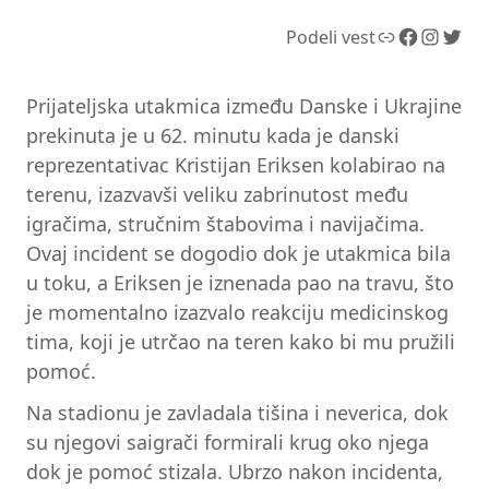
Link
Facebook
Instagram
Twitter
Podeli vest
Prijateljska utakmica između Danske i Ukrajine
prekinuta je u 62. minutu kada je danski
reprezentativac Kristijan Eriksen kolabirao na
terenu, izazvavši veliku zabrinutost među
igračima, stručnim štabovima i navijačima.
Ovaj incident se dogodio dok je utakmica bila
u toku, a Eriksen je iznenada pao na travu, što
je momentalno izazvalo reakciju medicinskog
tima, koji je utrčao na teren kako bi mu pružili
pomoć.
Na stadionu je zavladala tišina i neverica, dok
su njegovi saigrači formirali krug oko njega
dok je pomoć stizala. Ubrzo nakon incidenta,