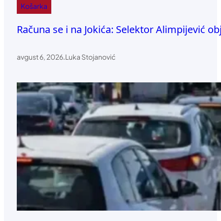
Košarka
Računa se i na Jokića: Selektor Alimpijević o
avgust 6, 2026
.
Luka Stojanović