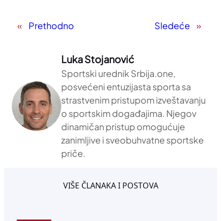
«
Prethodno
Sledeće
»
Luka Stojanović
Sportski urednik Srbija.one,
posvećeni entuzijasta sporta sa
strastvenim pristupom izveštavanju
o sportskim događajima. Njegov
dinamičan pristup omogućuje
zanimljive i sveobuhvatne sportske
priče.
VIŠE ČLANAKA I POSTOVA