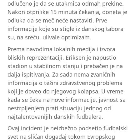
odlučeno je da se utakmica odmah prekine.
Nakon otprilike 15 minuta čekanja, doneta je
odluka da se meč neće nastaviti. Prve
informacije koje su stigle iz danskog tabora
su, na sreću, ulivale optimizam.
Prema navodima lokalnih medija i izvora
bliskih reprezentaciji, Eriksen je napustio
stadion u stabilnom stanju i prebačen je na
dalja ispitivanja. Za sada nema zvaničnih
informacija o težini zdravstvenog problema
koji je doveo do njegovog kolapsa. U vreme
kada se čeka na nove informacije, javnost sa
nestrpljenjem prati situaciju jednog od
najtalentovanijih danskih fudbalera.
Ovaj incident je neizbežno podsetio fudbalski
svet na sličan događaj tokom Evropskog