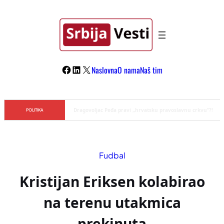
Skoči
na
sadržaj
Facebook
LinkedIn
X
Naslovna
O nama
Naš tim
Đilas/Šolak propaganda uspela u dehumanizaciji Vučića
POLITIKA
Fudbal
Kristijan Eriksen kolabirao
na terenu utakmica
prekinuta