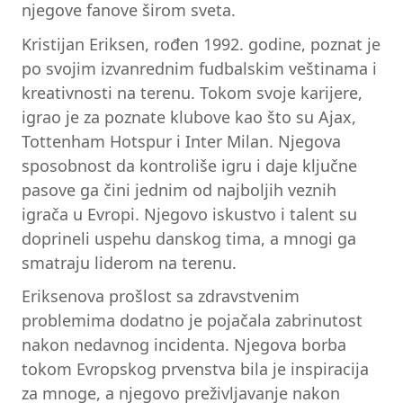
njegove fanove širom sveta.
Kristijan Eriksen, rođen 1992. godine, poznat je
po svojim izvanrednim fudbalskim veštinama i
kreativnosti na terenu. Tokom svoje karijere,
igrao je za poznate klubove kao što su Ajax,
Tottenham Hotspur i Inter Milan. Njegova
sposobnost da kontroliše igru i daje ključne
pasove ga čini jednim od najboljih veznih
igrača u Evropi. Njegovo iskustvo i talent su
doprineli uspehu danskog tima, a mnogi ga
smatraju liderom na terenu.
Eriksenova prošlost sa zdravstvenim
problemima dodatno je pojačala zabrinutost
nakon nedavnog incidenta. Njegova borba
tokom Evropskog prvenstva bila je inspiracija
za mnoge, a njegovo preživljavanje nakon