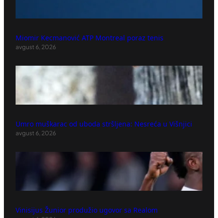
Miomir Kecmanović ATP Montreal poraz tenis
avgust 6, 2026
Umro muškarac od uboda stršljena: Nesreća u Višnjici
avgust 6, 2026
Vinisijus Žunior produžio ugovor sa Realom