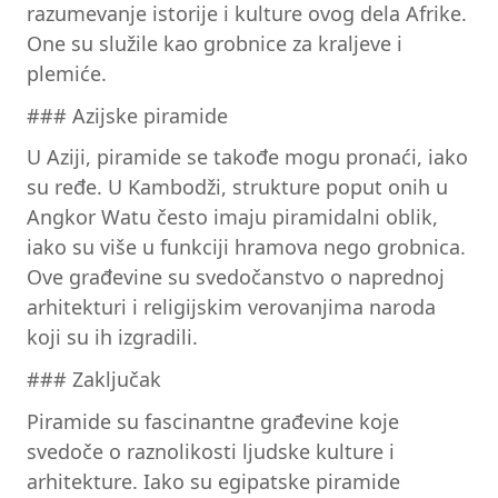
razumevanje istorije i kulture ovog dela Afrike.
One su služile kao grobnice za kraljeve i
plemiće.
### Azijske piramide
U Aziji, piramide se takođe mogu pronaći, iako
su ređe. U Kambodži, strukture poput onih u
Angkor Watu često imaju piramidalni oblik,
iako su više u funkciji hramova nego grobnica.
Ove građevine su svedočanstvo o naprednoj
arhitekturi i religijskim verovanjima naroda
koji su ih izgradili.
### Zaključak
Piramide su fascinantne građevine koje
svedoče o raznolikosti ljudske kulture i
arhitekture. Iako su egipatske piramide