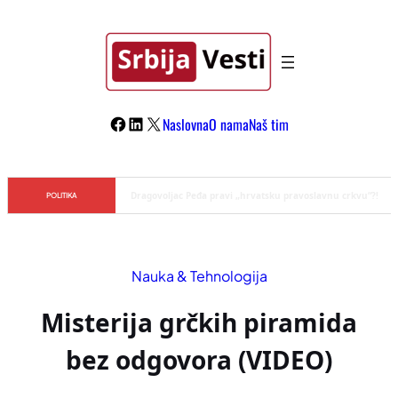
Skoči
na
sadržaj
Facebook
LinkedIn
X
Naslovna
O nama
Naš tim
Đilas/Šolak propaganda uspela u dehumanizaciji Vučića
POLITIKA
Nauka & Tehnologija
Misterija grčkih piramida
bez odgovora (VIDEO)