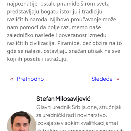
najpoznatije, ostale piramide širom sveta
predstavljaju bogatu istoriju i tradiciju
različitih naroda. Njihovo proučavanje može
nam pomoći da bolje razumemo naše
zajedničko nasleđe i povezanost između
različitih civilizacija. Piramide, bez obzira na to
gde se nalaze, ostavljaju snažan utisak na sve
koji ih posete i istražuju.
«
Prethodno
Sledeće
»
Stefan Milosavljević
Glavni urednik Srbija.one, stručnjak
za urednički rad i novinarstvo.
Izdvaja se visokim kvalifikacijama i
dubokim razumevanjem savremenih