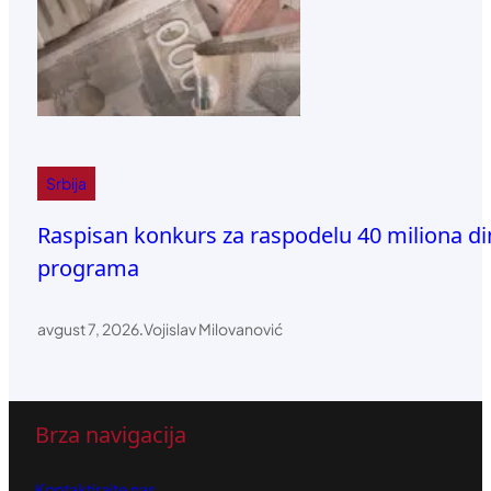
Srbija
Raspisan konkurs za raspodelu 40 miliona di
programa
avgust 7, 2026
.
Vojislav Milovanović
Brza navigacija
Kontaktirajte nas