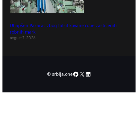
Uhapšen Pazarac zbog falsifikovane robe zaštićenih
robnih marki
avgust 7, 2026
Facebook
X
LinkedIn
©
srbija.one