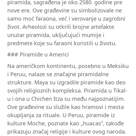
piramida, sagrađena je oko 2580. godine pre
nove ere. Ove građevine su simbolizovale ne
samo moć faraona, već i verovanje u zagrobni
život. Arheolozi su otkrili brojne artefakte
unutar piramida, uključujući mumije i
predmete koje su faraoni koristili u životu.
### Piramide u Americi
Na američkom kontinentu, posebno u Meksiku
i Peruu, nalaze se značajne piramidalne
strukture. Maya su izgradile piramide kao deo
svojih religioznih kompleksa. Piramida u Tikal-
u i ona u Chichen Itza su među najpoznatijim.
Ove građevine su služile kao hramovi i mesta
okupljanja za rituale. U Peruu, piramide iz
kulture Moche, poznate kao „huacas“, takođe
prikazuju značaj religije i kulture ovog naroda.