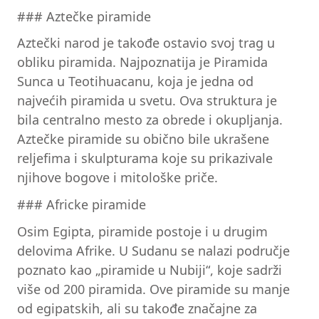
### Aztečke piramide
Aztečki narod je takođe ostavio svoj trag u
obliku piramida. Najpoznatija je Piramida
Sunca u Teotihuacanu, koja je jedna od
najvećih piramida u svetu. Ova struktura je
bila centralno mesto za obrede i okupljanja.
Aztečke piramide su obično bile ukrašene
reljefima i skulpturama koje su prikazivale
njihove bogove i mitološke priče.
### Africke piramide
Osim Egipta, piramide postoje i u drugim
delovima Afrike. U Sudanu se nalazi područje
poznato kao „piramide u Nubiji“, koje sadrži
više od 200 piramida. Ove piramide su manje
od egipatskih, ali su takođe značajne za