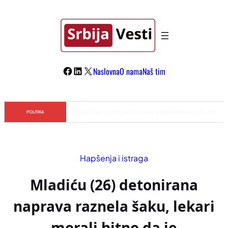
Skoči
na
sadržaj
Facebook
LinkedIn
X
Naslovna
O nama
Naš tim
Đilas/Šolak propaganda uspela u dehumanizaciji Vučića
POLITIKA
Hapšenja i istraga
Mladiću (26) detonirana
naprava raznela šaku, lekari
morali hitno da je