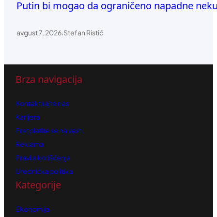
Putin bi mogao da ograničeno napadne neku
avgust 7, 2026
.
Stefan Ristić
Brza navigacija
Kontaktirajte nas
Karijera
Pretplatite se na vesti
Reklama
Pravila korišćenja
Urednička politika
Kategorije
Ekonomija