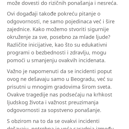
može dovesti do rizičnih ponašanja i nesreća.
Ovi događaji takođe pokreću pitanje o
odgovornosti, ne samo pojedinaca već i šire
zajednice. Kako možemo stvoriti sigurnije
okruženje za sve, posebno za mlade ljude?
Različite inicijative, kao što su edukativni
programi o bezbednosti i zdravlju, mogu
pomoći u smanjenju ovakvih incidenata.
Važno je napomenuti da se incidenti poput
ovog ne dešavaju samo u Beogradu, već su
prisutni u mnogim gradovima širom sveta.
Ovakve tragedije nas podsećaju na krhkost
ljudskog života i važnost preuzimanja
odgovornosti za sopstveno ponašanje.
S obzirom na to da se ovakvi incidenti
dešavaju, potrebna je veća saradnja između