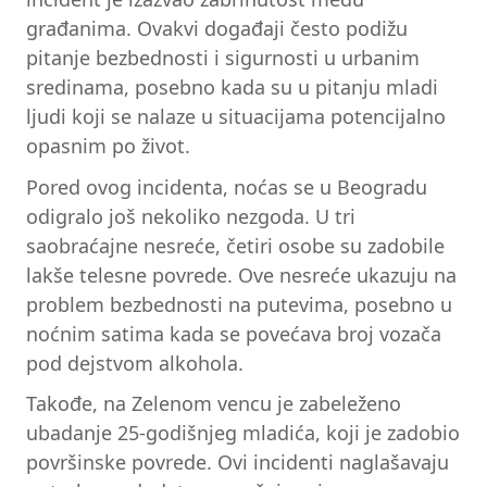
građanima. Ovakvi događaji često podižu
pitanje bezbednosti i sigurnosti u urbanim
sredinama, posebno kada su u pitanju mladi
ljudi koji se nalaze u situacijama potencijalno
opasnim po život.
Pored ovog incidenta, noćas se u Beogradu
odigralo još nekoliko nezgoda. U tri
saobraćajne nesreće, četiri osobe su zadobile
lakše telesne povrede. Ove nesreće ukazuju na
problem bezbednosti na putevima, posebno u
noćnim satima kada se povećava broj vozača
pod dejstvom alkohola.
Takođe, na Zelenom vencu je zabeleženo
ubadanje 25-godišnjeg mladića, koji je zadobio
površinske povrede. Ovi incidenti naglašavaju