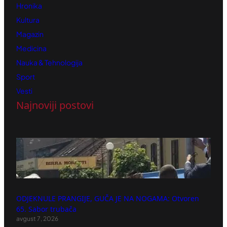
Hronika
Kultura
Magazin
Medicina
Nauka & Tehnologija
Sport
Vesti
Najnoviji postovi
ODJEKNULE PRANGIJE, GUČA JE NA NOGAMA: Otvoren
65. Sabor trubača
avgust 7, 2026