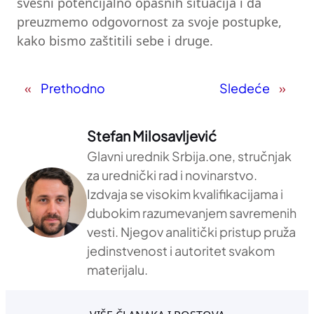
svesni potencijalno opasnih situacija i da
preuzmemo odgovornost za svoje postupke,
kako bismo zaštitili sebe i druge.
«
Prethodno
Sledeće
»
Stefan Milosavljević
Glavni urednik Srbija.one, stručnjak
za urednički rad i novinarstvo.
Izdvaja se visokim kvalifikacijama i
dubokim razumevanjem savremenih
vesti. Njegov analitički pristup pruža
jedinstvenost i autoritet svakom
materijalu.