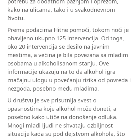
potrebu za dodatnom pažnjom i oprezom,
kako na ulicama, tako i u svakodnevnom
životu.
Prema podacima Hitne pomoći, tokom noći je
obavljeno ukupno 125 intervencija. Od toga,
oko 20 intervencija se desilo na javnim
mestima, a većina je bila povezana sa mladim
osobama u alkoholisanom stanju. Ove
informacije ukazuju na to da alkohol igra
značajnu ulogu u povećanju rizika od povreda i
nezgoda, posebno među mladima.
U društvu je sve prisutnija svest o
opasnostima koje alkohol može doneti, a
posebno kako utiče na donošenje odluka.
Mnogi mladi ljudi ne shvataju ozbiljnost
situacije kada su pod dejstvom alkohola, što