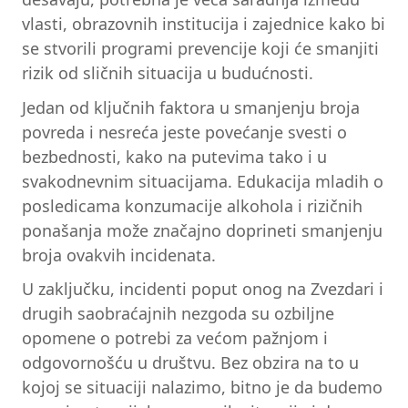
vlasti, obrazovnih institucija i zajednice kako bi
se stvorili programi prevencije koji će smanjiti
rizik od sličnih situacija u budućnosti.
Jedan od ključnih faktora u smanjenju broja
povreda i nesreća jeste povećanje svesti o
bezbednosti, kako na putevima tako i u
svakodnevnim situacijama. Edukacija mladih o
posledicama konzumacije alkohola i rizičnih
ponašanja može značajno doprineti smanjenju
broja ovakvih incidenata.
U zaključku, incidenti poput onog na Zvezdari i
drugih saobraćajnih nezgoda su ozbiljne
opomene o potrebi za većom pažnjom i
odgovornošću u društvu. Bez obzira na to u
kojoj se situaciji nalazimo, bitno je da budemo