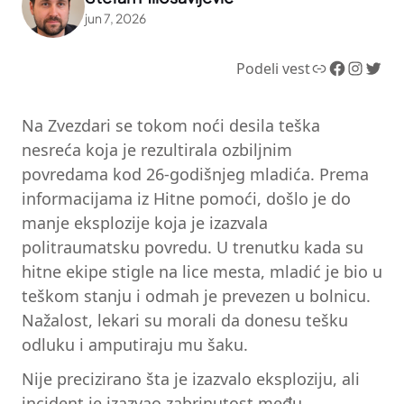
jun 7, 2026
Link
Facebook
Instagram
Twitter
Podeli vest
Na Zvezdari se tokom noći desila teška
nesreća koja je rezultirala ozbiljnim
povredama kod 26-godišnjeg mladića. Prema
informacijama iz Hitne pomoći, došlo je do
manje eksplozije koja je izazvala
politraumatsku povredu. U trenutku kada su
hitne ekipe stigle na lice mesta, mladić je bio u
teškom stanju i odmah je prevezen u bolnicu.
Nažalost, lekari su morali da donesu tešku
odluku i amputiraju mu šaku.
Nije precizirano šta je izazvalo eksploziju, ali
incident je izazvao zabrinutost među