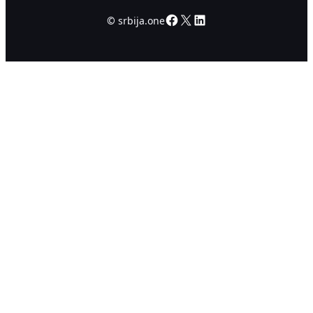
Facebook
X
LinkedIn
©
srbija.one