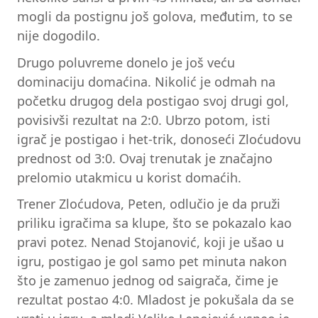
mogli da postignu još golova, međutim, to se
nije dogodilo.
Drugo poluvreme donelo je još veću
dominaciju domaćina. Nikolić je odmah na
početku drugog dela postigao svoj drugi gol,
povisivši rezultat na 2:0. Ubrzo potom, isti
igrač je postigao i het-trik, donoseći Zloćudovu
prednost od 3:0. Ovaj trenutak je značajno
prelomio utakmicu u korist domaćih.
Trener Zloćudova, Peten, odlučio je da pruži
priliku igračima sa klupe, što se pokazalo kao
pravi potez. Nenad Stojanović, koji je ušao u
igru, postigao je gol samo pet minuta nakon
što je zamenuo jednog od saigrača, čime je
rezultat postao 4:0. Mladost je pokušala da se