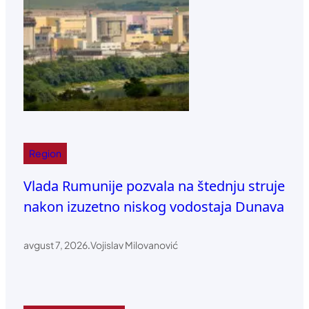
Region
Vlada Rumunije pozvala na štednju struje
nakon izuzetno niskog vodostaja Dunava
avgust 7, 2026
.
Vojislav Milovanović