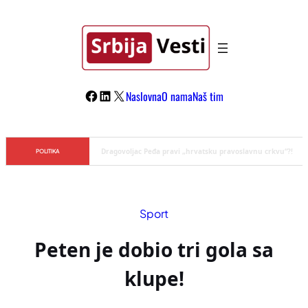
Skoči
na
sadržaj
Facebook
LinkedIn
X
Naslovna
O nama
Naš tim
Đilas/Šolak propaganda uspela u dehumanizaciji Vučića
POLITIKA
Sport
Peten je dobio tri gola sa
klupe!