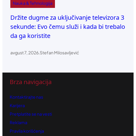
Nauka & Tehnologija
Držite dugme za uključivanje televizora 3
sekunde: Evo čemu služi i kada bi trebalo
da ga koristite
avgust 7, 2026
.
Stefan Milosavljević
Brza navigacija
Kontaktirajte nas
Karijera
Pretplatite se na vesti
Reklama
Pravila korišćenja