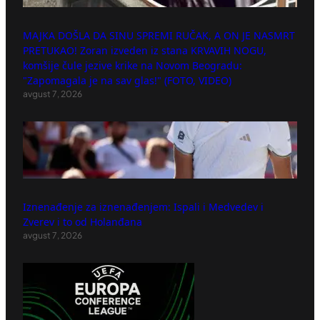
MAJKA DOŠLA DA SINU SPREMI RUČAK, A ON JE NASMRT
PRETUKAO! Zoran izveden iz stana KRVAVIH NOGU,
komšije čule jezive krike na Novom Beogradu:
"Zapomagala je na sav glas!" (FOTO, VIDEO)
avgust 7, 2026
Iznenađenje za iznenađenjem: Ispali i Medvedev i
Zverev i to od Holanđana
avgust 7, 2026