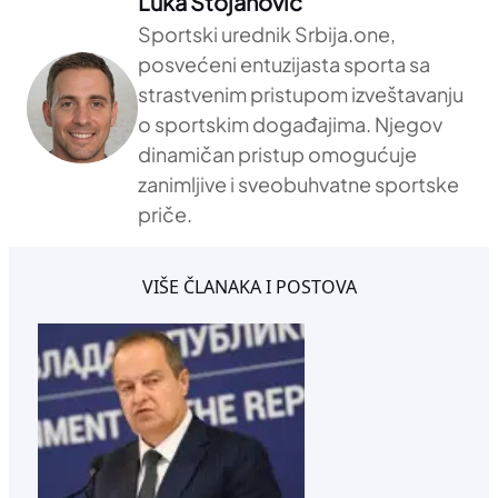
Luka Stojanović
Sportski urednik Srbija.one,
posvećeni entuzijasta sporta sa
strastvenim pristupom izveštavanju
o sportskim događajima. Njegov
dinamičan pristup omogućuje
zanimljive i sveobuhvatne sportske
priče.
VIŠE ČLANAKA I POSTOVA