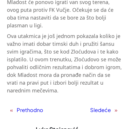
Mladost će ponovo igrati van svog terena,
ovog puta protiv FK Vučje. Očekuje se da će
oba tima nastaviti da se bore za što bolji
plasman u ligi.
Ova utakmica je još jednom pokazala koliko je
važno imati dobar timski duh i pružiti šansu
svim igračima, što se kod Zloćudova i te kako
isplatilo. U ovom trenutku, Zloćudovo se može
pohvaliti odličnim rezultatima i dobrom igrom,
dok Mladost mora da pronađe način da se
vrati na pravi put i izbori bolji rezultat u
narednim mečevima.
«
Prethodno
Sledeće
»