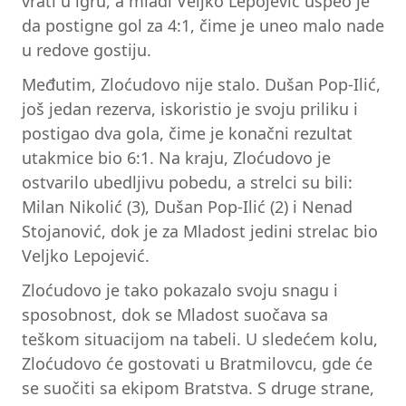
vrati u igru, a mladi Veljko Lepojević uspeo je
da postigne gol za 4:1, čime je uneo malo nade
u redove gostiju.
Međutim, Zloćudovo nije stalo. Dušan Pop-Ilić,
još jedan rezerva, iskoristio je svoju priliku i
postigao dva gola, čime je konačni rezultat
utakmice bio 6:1. Na kraju, Zloćudovo je
ostvarilo ubedljivu pobedu, a strelci su bili:
Milan Nikolić (3), Dušan Pop-Ilić (2) i Nenad
Stojanović, dok je za Mladost jedini strelac bio
Veljko Lepojević.
Zloćudovo je tako pokazalo svoju snagu i
sposobnost, dok se Mladost suočava sa
teškom situacijom na tabeli. U sledećem kolu,
Zloćudovo će gostovati u Bratmilovcu, gde će
se suočiti sa ekipom Bratstva. S druge strane,