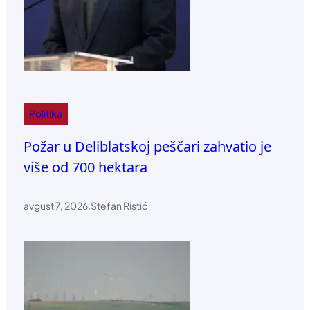
Politika
Požar u Deliblatskoj peščari zahvatio je
više od 700 hektara
avgust 7, 2026
.
Stefan Ristić