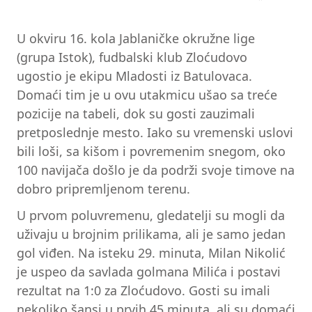
U okviru 16. kola Jablaničke okružne lige
(grupa Istok), fudbalski klub Zloćudovo
ugostio je ekipu Mladosti iz Batulovaca.
Domaći tim je u ovu utakmicu ušao sa treće
pozicije na tabeli, dok su gosti zauzimali
pretposlednje mesto. Iako su vremenski uslovi
bili loši, sa kišom i povremenim snegom, oko
100 navijača došlo je da podrži svoje timove na
dobro pripremljenom terenu.
U prvom poluvremenu, gledatelji su mogli da
uživaju u brojnim prilikama, ali je samo jedan
gol viđen. Na isteku 29. minuta, Milan Nikolić
je uspeo da savlada golmana Milića i postavi
rezultat na 1:0 za Zloćudovo. Gosti su imali
nekoliko šansi u prvih 45 minuta, ali su domaći