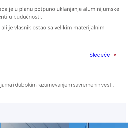
i sada je u planu potpuno uklanjanje aluminijumske
denti u budućnosti.
 ali je vlasnik ostao sa velikim materijalnim
Sledeće
»
ikacijama i dubokim razumevanjem savremenih vesti.