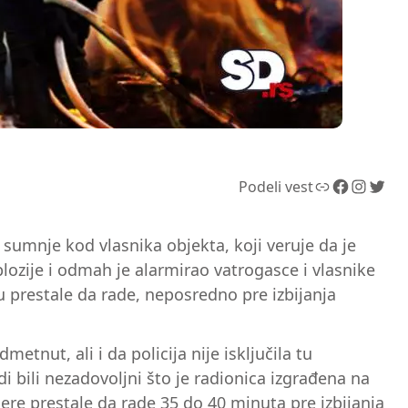
Link
Facebook
Instagram
Twitter
Podeli vest
ne sumnje kod vlasnika objekta, koji veruje da je
ozije i odmah je alarmirao vatrogasce i vlasnike
u prestale da rade, neposredno pre izbijanja
etnut, ali i da policija nije isključila tu
 bili nezadovoljni što je radionica izgrađena na
mere prestale da rade 35 do 40 minuta pre izbijanja