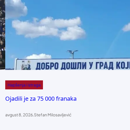
Hapšenja i istraga
Ojadili je za 75 000 franaka
avgust 8, 2026
.
Stefan Milosavljević