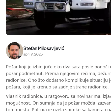
Stefan Milosavljević
april 9, 2025
Požar koji je izbio juče oko dva sata posle ponoći u
požar podmetnut. Prema njegovim rečima, dežurni 
radionice. Ono što dodatno komplikuje situaciju j
požara, koji je krenuo sa zadnje strane radionice.
Vlasnik radionice, u razgovoru sa novinarima, izjav
mogućnost. On sumnja da je požar možda izazvan lj
tom mestu. Policija je uzela snimke sa kamera i naj