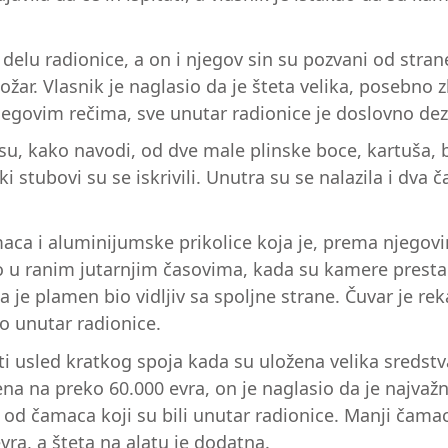
delu radionice, a on i njegov sin su pozvani od stran
 požar. Vlasnik je naglasio da je šteta velika, posebno z
njegovim rečima, sve unutar radionice je doslovno dez
su, kako navodi, od dve male plinske boce, kartuša, b
 stubovi su se iskrivili. Unutra su se nalazila i dva 
amaca i aluminijumske prikolice koja je, prema njegov
 to u ranim jutarnjim časovima, kada su kamere presta
 je plamen bio vidljiv sa spoljne strane. Čuvar je reka
io unutar radionice.
 usled kratkog spoja kada su uložena velika sredstva 
na na preko 60.000 evra, on je naglasio da je najvažni
ku od čamaca koji su bili unutar radionice. Manji čama
ra, a šteta na alatu je dodatna.