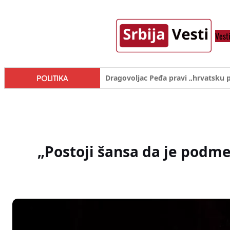
Skoči
na
Vest
sadržaj
Đilas/Šolak propaganda uspela u d
POLITIKA
„Postoji šansa da je podme