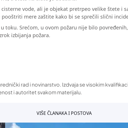
i cisterne vode, ali je objekat pretrpeo velike štete 
 pooštriti mere zaštite kako bi se sprečili slični inci
e u toku. Srećom, u ovom požaru nije bilo povređenih,
rok izbijanja požara.
 urednički rad i novinarstvo. Izdvaja se visokim kvalif
enost i autoritet svakom materijalu.
VIŠE ČLANAKA I POSTOVA