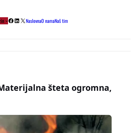
Facebook
LinkedIn
X
in
Naslovna
O nama
Naš tim
 Materijalna šteta ogromna,