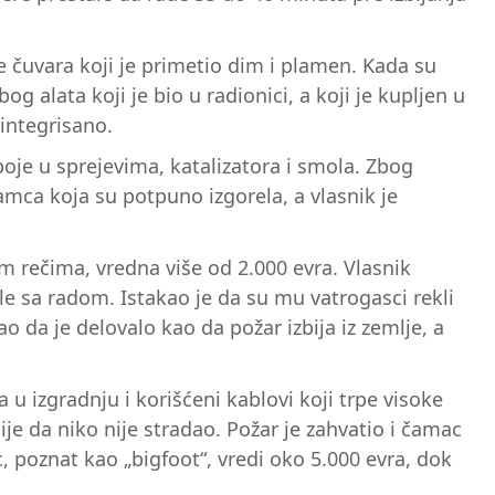
e čuvara koji je primetio dim i plamen. Kada su
bog alata koji je bio u radionici, a koji je kupljen u
integrisano.
oje u sprejevima, katalizatora i smola. Zbog
čamca koja su potpuno izgorela, a vlasnik je
im rečima, vredna više od 2.000 evra. Vlasnik
le sa radom. Istakao je da su mu vatrogasci rekli
o da je delovalo kao da požar izbija iz zemlje, a
u izgradnju i korišćeni kablovi koji trpe visoke
je da niko nije stradao. Požar je zahvatio i čamac
c, poznat kao „bigfoot“, vredi oko 5.000 evra, dok