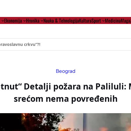
i
Ekonomija
Hronika
Nauka & Tehnologija
Kultura
Sport
Medicina
Magaz
ehumanizaciji Vučića
Beograd
tnut“ Detalji požara na Paliluli:
srećom nema povređenih