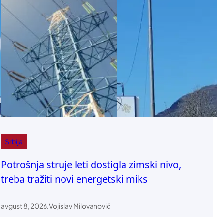
Srbija
Potrošnja struje leti dostigla zimski nivo,
treba tražiti novi energetski miks
avgust 8, 2026
.
Vojislav Milovanović