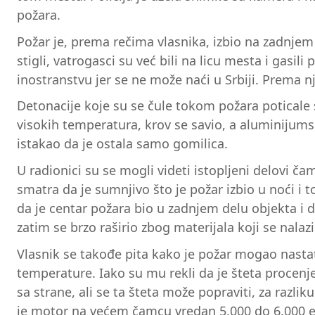
požara.
Požar je, prema rečima vlasnika, izbio na zadnjem 
stigli, vatrogasci su već bili na licu mesta i gasili
inostranstvu jer se ne može naći u Srbiji. Prema 
Detonacije koje su se čule tokom požara poticale 
visokih temperatura, krov se savio, a aluminijumski
istakao da je ostala samo gomilica.
U radionici su se mogli videti istopljeni delovi č
smatra da je sumnjivo što je požar izbio u noći i
da je centar požara bio u zadnjem delu objekta i da
zatim se brzo raširio zbog materijala koji se nalaz
Vlasnik se takođe pita kako je požar mogao nastati
temperature. Iako su mu rekli da je šteta procenje
sa strane, ali se ta šteta može popraviti, za razli
je motor na većem čamcu vredan 5.000 do 6.000 ev