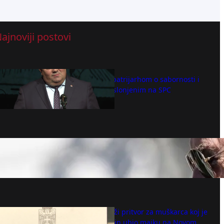
ajnoviji postovi
Razgovor sa patrijarhom o sabornosti i
duhovnosti oslonjenim na SPC
avgust 8, 2026
Bajdenov rak se proširio! Hanter otkrio
detalje očeve borbe: Nije dobro, tužno
ga je gledati
avgust 8, 2026
Tužilaštvo traži pritvor za muškarca koj je
na svirep način ubio majku na Novom