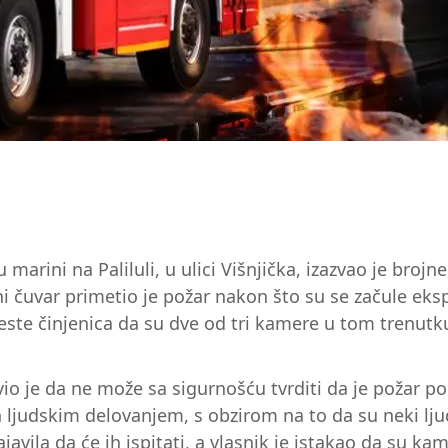
 marini na Paliluli, u ulici Višnjička, izazvao je broj
čuvar primetio je požar nakon što su se začule ekspl
este činjenica da su dve od tri kamere u tom trenutk
io je da ne može sa sigurnošću tvrditi da je požar podm
udskim delovanjem, s obzirom na to da su neki ljudi
avila da će ih ispitati, a vlasnik je istakao da su ka