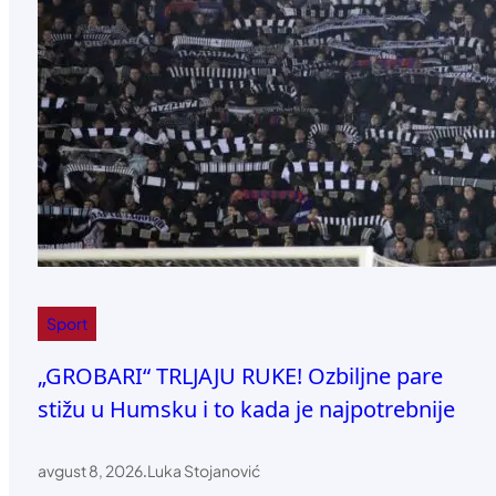
Sport
„GROBARI“ TRLJAJU RUKE! Ozbiljne pare
stižu u Humsku i to kada je najpotrebnije
avgust 8, 2026
.
Luka Stojanović