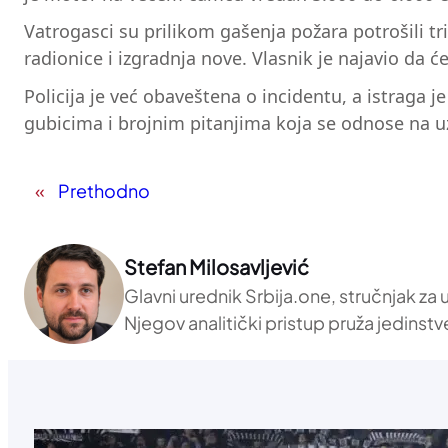
Vatrogasci su prilikom gašenja požara potrošili tr
radionice i izgradnja nove. Vlasnik je najavio da će
Policija je već obaveštena o incidentu, a istraga j
gubicima i brojnim pitanjima koja se odnose na uz
«
Prethodno
Stefan Milosavljević
Glavni urednik Srbija.one, stručnjak za
Njegov analitički pristup pruža jedinstv