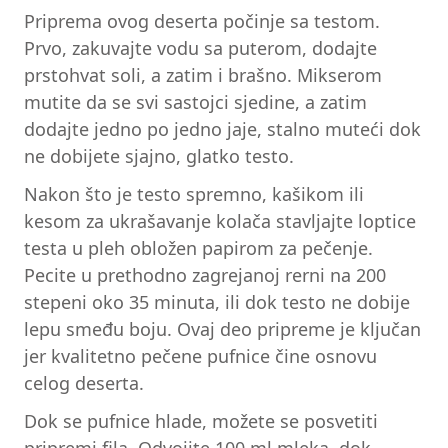
Priprema ovog deserta počinje sa testom.
Prvo, zakuvajte vodu sa puterom, dodajte
prstohvat soli, a zatim i brašno. Mikserom
mutite da se svi sastojci sjedine, a zatim
dodajte jedno po jedno jaje, stalno muteći dok
ne dobijete sjajno, glatko testo.
Nakon što je testo spremno, kašikom ili
kesom za ukrašavanje kolača stavljajte loptice
testa u pleh obložen papirom za pečenje.
Pecite u prethodno zagrejanoj rerni na 200
stepeni oko 35 minuta, ili dok testo ne dobije
lepu smeđu boju. Ovaj deo pripreme je ključan
jer kvalitetno pečene pufnice čine osnovu
celog deserta.
Dok se pufnice hlade, možete se posvetiti
pripremi fila. Odvojite 100 ml mleka, dok