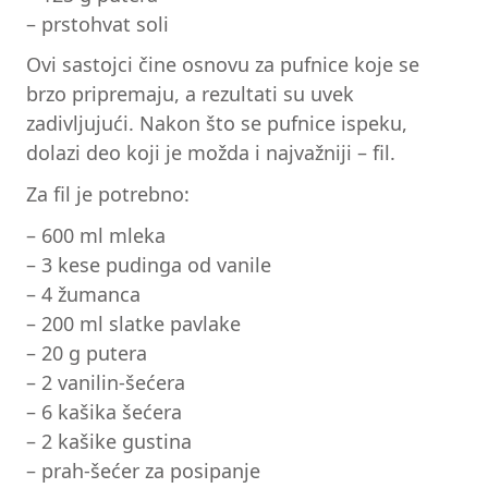
– prstohvat soli
Ovi sastojci čine osnovu za pufnice koje se
brzo pripremaju, a rezultati su uvek
zadivljujući. Nakon što se pufnice ispeku,
dolazi deo koji je možda i najvažniji – fil.
Za fil je potrebno:
– 600 ml mleka
– 3 kese pudinga od vanile
– 4 žumanca
– 200 ml slatke pavlake
– 20 g putera
– 2 vanilin-šećera
– 6 kašika šećera
– 2 kašike gustina
– prah-šećer za posipanje