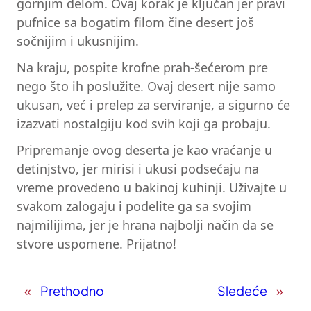
gornjim delom. Ovaj korak je ključan jer pravi
pufnice sa bogatim filom čine desert još
sočnijim i ukusnijim.
Na kraju, pospite krofne prah-šećerom pre
nego što ih poslužite. Ovaj desert nije samo
ukusan, već i prelep za serviranje, a sigurno će
izazvati nostalgiju kod svih koji ga probaju.
Pripremanje ovog deserta je kao vraćanje u
detinjstvo, jer mirisi i ukusi podsećaju na
vreme provedeno u bakinoj kuhinji. Uživajte u
svakom zalogaju i podelite ga sa svojim
najmilijima, jer je hrana najbolji način da se
stvore uspomene. Prijatno!
«
Prethodno
Sledeće
»