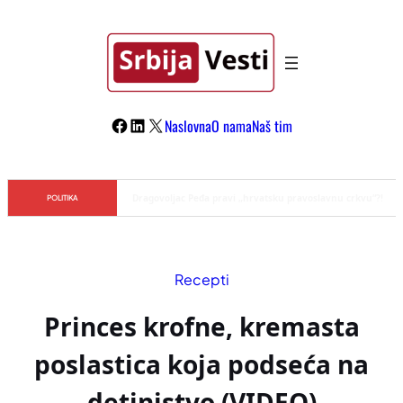
Skoči
na
sadržaj
Facebook
LinkedIn
X
Naslovna
O nama
Naš tim
Đilas/Šolak propaganda uspela u dehumanizaciji Vučića
POLITIKA
Recepti
Princes krofne, kremasta
poslastica koja podseća na
detinjstvo (VIDEO)