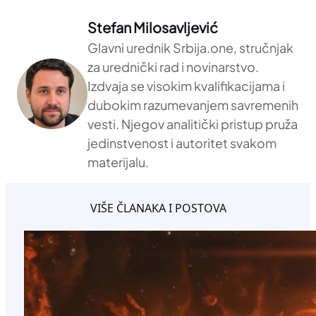
Stefan Milosavljević
Glavni urednik Srbija.one, stručnjak
za urednički rad i novinarstvo.
Izdvaja se visokim kvalifikacijama i
dubokim razumevanjem savremenih
vesti. Njegov analitički pristup pruža
jedinstvenost i autoritet svakom
materijalu.
VIŠE ČLANAKA I POSTOVA