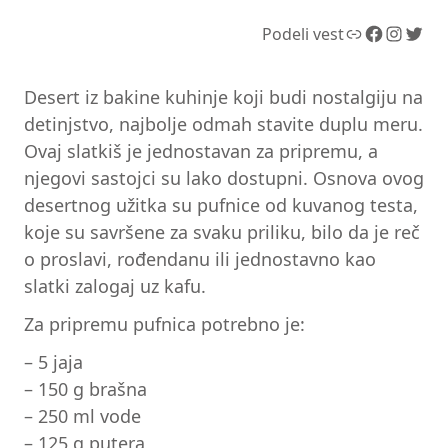
Link
Facebook
Instagram
Twitter
Podeli vest
Desert iz bakine kuhinje koji budi nostalgiju na
detinjstvo, najbolje odmah stavite duplu meru.
Ovaj slatkiš je jednostavan za pripremu, a
njegovi sastojci su lako dostupni. Osnova ovog
desertnog užitka su pufnice od kuvanog testa,
koje su savršene za svaku priliku, bilo da je reč
o proslavi, rođendanu ili jednostavno kao
slatki zalogaj uz kafu.
Za pripremu pufnica potrebno je:
– 5 jaja
– 150 g brašna
– 250 ml vode
– 125 g putera