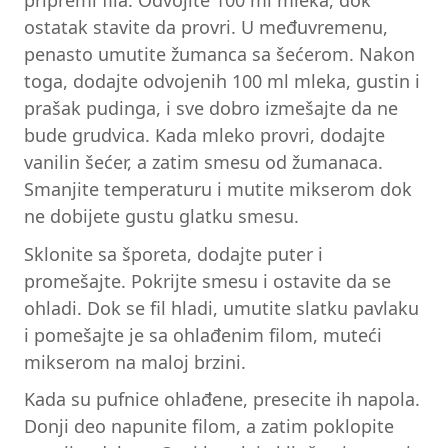
ostatak stavite da provri. U međuvremenu,
penasto umutite žumanca sa šećerom. Nakon
toga, dodajte odvojenih 100 ml mleka, gustin i
prašak pudinga, i sve dobro izmešajte da ne
bude grudvica. Kada mleko provri, dodajte
vanilin šećer, a zatim smesu od žumanaca.
Smanjite temperaturu i mutite mikserom dok
ne dobijete gustu glatku smesu.
Sklonite sa šporeta, dodajte puter i
promešajte. Pokrijte smesu i ostavite da se
ohladi. Dok se fil hladi, umutite slatku pavlaku
i pomešajte je sa ohlađenim filom, muteći
mikserom na maloj brzini.
Kada su pufnice ohlađene, presecite ih napola.
Donji deo napunite filom, a zatim poklopite