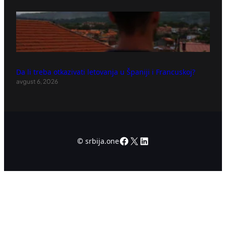
Da li treba otkazivati letovanja u Španiji i Francuskoj?
avgust 6, 2026
Facebook
X
LinkedIn
©
srbija.one