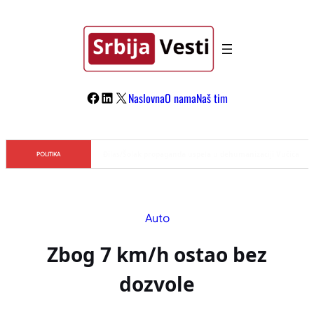
Skoči
na
sadržaj
Facebook
LinkedIn
X
Naslovna
O nama
Naš tim
Đilas/Šolak propaganda uspela u dehumanizaciji Vučića
POLITIKA
Auto
Zbog 7 km/h ostao bez
dozvole