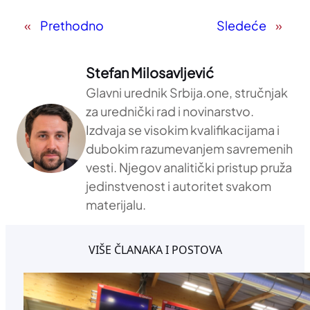
«
Prethodno
Sledeće
»
Stefan Milosavljević
Glavni urednik Srbija.one, stručnjak
za urednički rad i novinarstvo.
Izdvaja se visokim kvalifikacijama i
dubokim razumevanjem savremenih
vesti. Njegov analitički pristup pruža
jedinstvenost i autoritet svakom
materijalu.
VIŠE ČLANAKA I POSTOVA