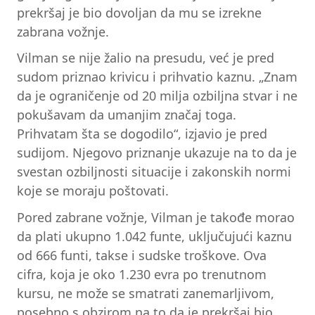
prekršaj je bio dovoljan da mu se izrekne
zabrana vožnje.
Vilman se nije žalio na presudu, već je pred
sudom priznao krivicu i prihvatio kaznu. „Znam
da je ograničenje od 20 milja ozbiljna stvar i ne
pokušavam da umanjim značaj toga.
Prihvatam šta se dogodilo“, izjavio je pred
sudijom. Njegovo priznanje ukazuje na to da je
svestan ozbiljnosti situacije i zakonskih normi
koje se moraju poštovati.
Pored zabrane vožnje, Vilman je takođe morao
da plati ukupno 1.042 funte, uključujući kaznu
od 666 funti, takse i sudske troškove. Ova
cifra, koja je oko 1.230 evra po trenutnom
kursu, ne može se smatrati zanemarljivom,
posebno s obzirom na to da je prekršaj bio