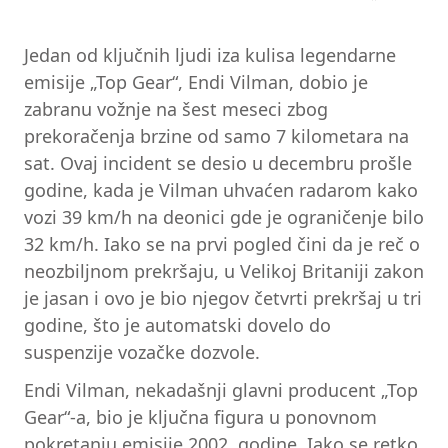
Jedan od ključnih ljudi iza kulisa legendarne
emisije „Top Gear“, Endi Vilman, dobio je
zabranu vožnje na šest meseci zbog
prekoračenja brzine od samo 7 kilometara na
sat. Ovaj incident se desio u decembru prošle
godine, kada je Vilman uhvaćen radarom kako
vozi 39 km/h na deonici gde je ograničenje bilo
32 km/h. Iako se na prvi pogled čini da je reč o
neozbiljnom prekršaju, u Velikoj Britaniji zakon
je jasan i ovo je bio njegov četvrti prekršaj u tri
godine, što je automatski dovelo do
suspenzije vozačke dozvole.
Endi Vilman, nekadašnji glavni producent „Top
Gear“-a, bio je ključna figura u ponovnom
pokretanju emisije 2002. godine. Iako se retko