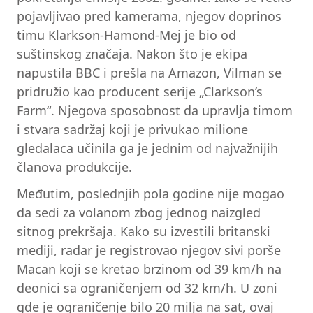
pojavljivao pred kamerama, njegov doprinos
timu Klarkson-Hamond-Mej je bio od
suštinskog značaja. Nakon što je ekipa
napustila BBC i prešla na Amazon, Vilman se
pridružio kao producent serije „Clarkson’s
Farm“. Njegova sposobnost da upravlja timom
i stvara sadržaj koji je privukao milione
gledalaca učinila ga je jednim od najvažnijih
članova produkcije.
Međutim, poslednjih pola godine nije mogao
da sedi za volanom zbog jednog naizgled
sitnog prekršaja. Kako su izvestili britanski
mediji, radar je registrovao njegov sivi porše
Macan koji se kretao brzinom od 39 km/h na
deonici sa ograničenjem od 32 km/h. U zoni
gde je ograničenje bilo 20 milja na sat, ovaj