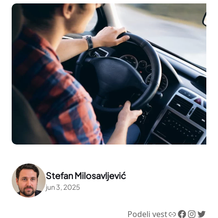
Stefan Milosavljević
jun 3, 2025
Link
Facebook
Instagram
Twitter
Podeli vest