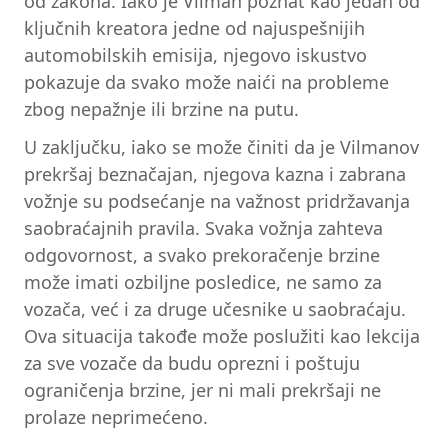
od zakona. Iako je Vilman poznat kao jedan od
ključnih kreatora jedne od najuspešnijih
automobilskih emisija, njegovo iskustvo
pokazuje da svako može naići na probleme
zbog nepažnje ili brzine na putu.
U zaključku, iako se može činiti da je Vilmanov
prekršaj beznačajan, njegova kazna i zabrana
vožnje su podsećanje na važnost pridržavanja
saobraćajnih pravila. Svaka vožnja zahteva
odgovornost, a svako prekoračenje brzine
može imati ozbiljne posledice, ne samo za
vozača, već i za druge učesnike u saobraćaju.
Ova situacija takođe može poslužiti kao lekcija
za sve vozače da budu oprezni i poštuju
ograničenja brzine, jer ni mali prekršaji ne
prolaze neprimećeno.