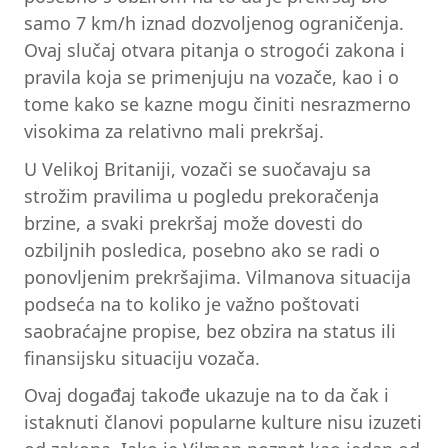
samo 7 km/h iznad dozvoljenog ograničenja.
Ovaj slučaj otvara pitanja o strogoći zakona i
pravila koja se primenjuju na vozače, kao i o
tome kako se kazne mogu činiti nesrazmerno
visokima za relativno mali prekršaj.
U Velikoj Britaniji, vozači se suočavaju sa
strožim pravilima u pogledu prekoračenja
brzine, a svaki prekršaj može dovesti do
ozbiljnih posledica, posebno ako se radi o
ponovljenim prekršajima. Vilmanova situacija
podseća na to koliko je važno poštovati
saobraćajne propise, bez obzira na status ili
finansijsku situaciju vozača.
Ovaj događaj takođe ukazuje na to da čak i
istaknuti članovi popularne kulture nisu izuzeti