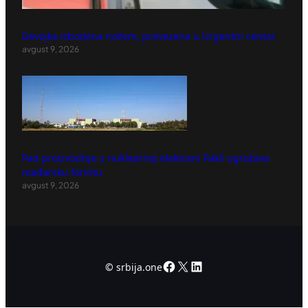
Devojka izbodena nožem, prevezena u Urgentni centar
avgust 9, 2026
Pad proizvodnje u nuklearnoj elektrani Pakš ugrožava
mađarsku forintu
avgust 9, 2026
Facebook
X
LinkedIn
©
srbija.one