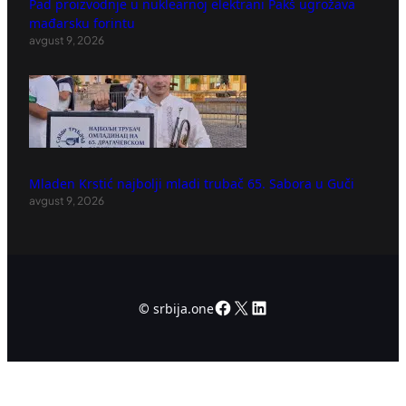
Pad proizvodnje u nuklearnoj elektrani Pakš ugrožava
mađarsku forintu
avgust 9, 2026
Mladen Krstić najbolji mladi trubač 65. Sabora u Guči
avgust 9, 2026
Facebook
X
LinkedIn
©
srbija.one