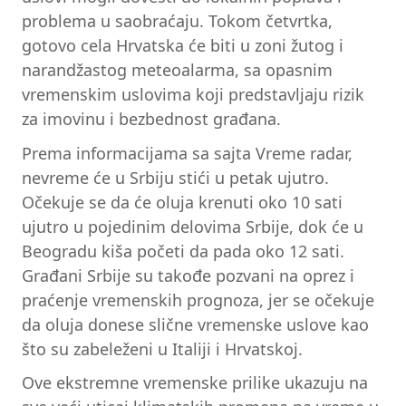
problema u saobraćaju. Tokom četvrtka,
gotovo cela Hrvatska će biti u zoni žutog i
narandžastog meteoalarma, sa opasnim
vremenskim uslovima koji predstavljaju rizik
za imovinu i bezbednost građana.
Prema informacijama sa sajta Vreme radar,
nevreme će u Srbiju stići u petak ujutro.
Očekuje se da će oluja krenuti oko 10 sati
ujutro u pojedinim delovima Srbije, dok će u
Beogradu kiša početi da pada oko 12 sati.
Građani Srbije su takođe pozvani na oprez i
praćenje vremenskih prognoza, jer se očekuje
da oluja donese slične vremenske uslove kao
što su zabeleženi u Italiji i Hrvatskoj.
Ove ekstremne vremenske prilike ukazuju na