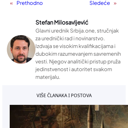
«
Prethodno
Sledeće
»
Stefan Milosavljević
Glavni urednik Srbija.one, stručnjak
za urednički rad i novinarstvo.
Izdvaja se visokim kvalifikacijama i
dubokim razumevanjem savremenih
vesti. Njegov analitički pristup pruža
jedinstvenost i autoritet svakom
materijalu.
VIŠE ČLANAKA I POSTOVA