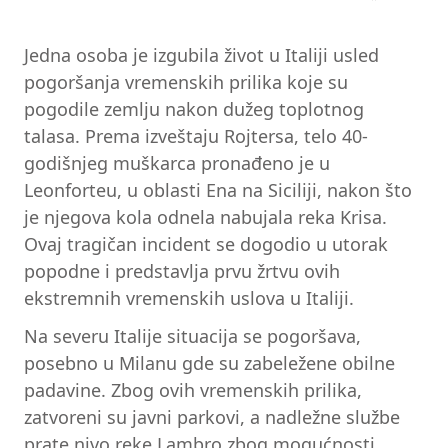
Jedna osoba je izgubila život u Italiji usled
pogoršanja vremenskih prilika koje su
pogodile zemlju nakon dužeg toplotnog
talasa. Prema izveštaju Rojtersa, telo 40-
godišnjeg muškarca pronađeno je u
Leonforteu, u oblasti Ena na Siciliji, nakon što
je njegova kola odnela nabujala reka Krisa.
Ovaj tragičan incident se dogodio u utorak
popodne i predstavlja prvu žrtvu ovih
ekstremnih vremenskih uslova u Italiji.
Na severu Italije situacija se pogoršava,
posebno u Milanu gde su zabeležene obilne
padavine. Zbog ovih vremenskih prilika,
zatvoreni su javni parkovi, a nadležne službe
prate nivo reke Lambro zbog mogućnosti