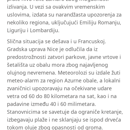
izlivanja. U vezi sa ovakvim vremenskim
uslovima, izdata su narandžasta upozorenja za
nekoliko regiona, uključujući Emiliju Romanju,
Liguriju i Lombardiju.
Slična situacija se dešava i u Francuskoj.
Gradska uprava Nice je odlučila da iz
predostrožnosti zatvori parkove, javne vrtove i
šetališta uz obalu mora zbog najavljenog
olujnog nevremena. Meteorolozi su izdale žuti
meteo-alarm za region Azurne obale, a lokalni
zvaničnici upozoravaju na očekivane udare
vetra od 60 do 80 kilometara na sat, kao i na
padavine između 40 i 60 milimetara.
Stanovnicima se savetuje da ograniče kretanje,
izbegavaju plaže i ne sklanjaju se ispod drveća
tokom oluje zbog opasnosti od groma.