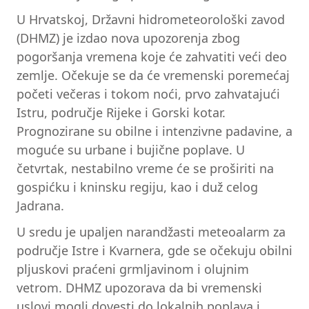
U Hrvatskoj, Državni hidrometeorološki zavod
(DHMZ) je izdao nova upozorenja zbog
pogoršanja vremena koje će zahvatiti veći deo
zemlje. Očekuje se da će vremenski poremećaj
početi večeras i tokom noći, prvo zahvatajući
Istru, područje Rijeke i Gorski kotar.
Prognozirane su obilne i intenzivne padavine, a
moguće su urbane i bujične poplave. U
četvrtak, nestabilno vreme će se proširiti na
gospićku i kninsku regiju, kao i duž celog
Jadrana.
U sredu je upaljen narandžasti meteoalarm za
područje Istre i Kvarnera, gde se očekuju obilni
pljuskovi praćeni grmljavinom i olujnim
vetrom. DHMZ upozorava da bi vremenski
uslovi mogli dovesti do lokalnih poplava i