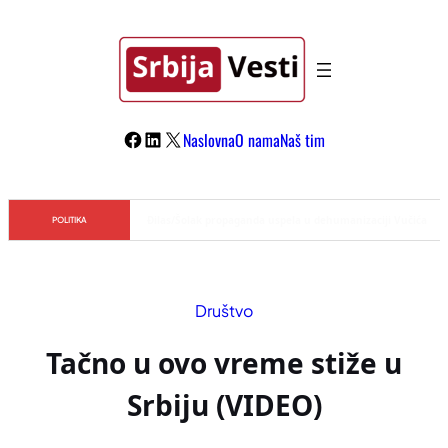
Skoči
na
sadržaj
Facebook
LinkedIn
X
Naslovna
O nama
Naš tim
Đilas/Šolak propaganda uspela u dehumanizaciji Vučića
POLITIKA
Društvo
Tačno u ovo vreme stiže u
Srbiju (VIDEO)