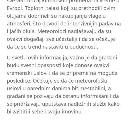
sve veći uticaj klimatskih promena na vreme u
Evropi. Toplotni talasi koji su prethodili ovim
olujama doprineli su nakupljanju vlage u
atmosferi, što dovodi do intenzivnijih padavina
i jačih oluja. Meteorolozi naglašavaju da su
ovakvi događaji sve učestaliji i da se očekuje
da će se trend nastaviti u budućnosti.
U svetlu ovih informacija, važno je da građani
budu svesni opasnosti koje donose ovakvi
vremenski uslovi i da se pripreme na moguće
posledice. Očekuje se da će meteorološki
uslovi u narednim danima biti nestabilni, a
građani se pozivaju da ostanu informisani i da
se pridržavaju uputstava nadležnih službi kako
bi zaštitili sebe i svoju imovinu.