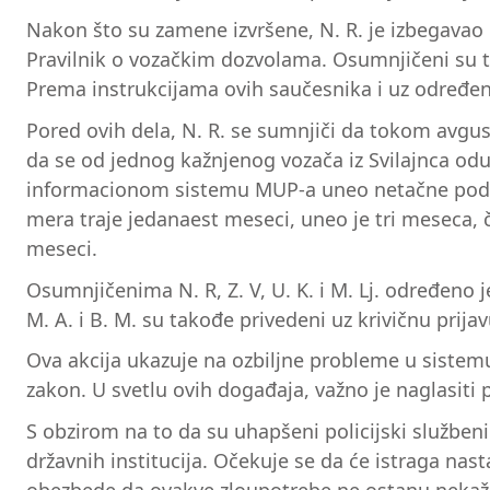
Nakon što su zamene izvršene, N. R. je izbegavao 
Pravilnik o vozačkim dozvolama. Osumnjičeni su tako
Prema instrukcijama ovih saučesnika i uz određen
Pored ovih dela, N. R. se sumnjiči da tokom avgus
da se od jednog kažnjenog vozača iz Svilajnca odu
informacionom sistemu MUP-a uneo netačne podatk
mera traje jedanaest meseci, uneo je tri meseca,
meseci.
Osumnjičenima N. R, Z. V, U. K. i M. Lj. određeno je
M. A. i B. M. su takođe privedeni uz krivičnu prija
Ova akcija ukazuje na ozbiljne probleme u sistemu
zakon. U svetlu ovih događaja, važno je naglasiti 
S obzirom na to da su uhapšeni policijski službenici
državnih institucija. Očekuje se da će istraga nas