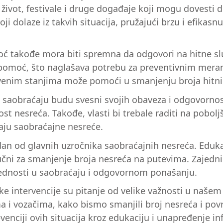
 život, festivale i druge događaje koji mogu dovesti 
i dolaze iz takvih situacija, pružajući brzu i efikas
oć takođe mora biti spremna da odgovori na hitne sl
u pomoć, što naglašava potrebu za preventivnim mer
tvenim stanjima može pomoći u smanjenju broja hitnih
 saobraćaju budu svesni svojih obaveza i odgovornosti.
t nesreća. Takođe, vlasti bi trebale raditi na pobolj
aju saobraćajne nesreće.
dan od glavnih uzročnika saobraćajnih nesreća. Edu
ključni za smanjenje broja nesreća na putevima. Zaje
bednosti u saobraćaju i odgovornom ponašanju.
e intervencije su pitanje od velike važnosti u našem
i vozačima, kako bismo smanjili broj nesreća i povr
revenciji ovih situacija kroz edukaciju i unapređenje