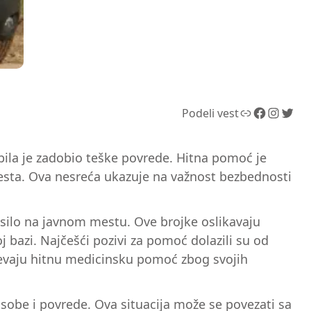
Link
Facebook
Instagram
Twitter
Podeli vest
bila je zadobio teške povrede. Hitna pomoć je
sta. Ova nesreća ukazuje na važnost bezbednosti
esilo na javnom mestu. Ove brojke oslikavaju
j bazi. Najčešći pozivi za pomoć dolazili su od
htevaju hitnu medicinsku pomoć zbog svojih
sobe i povrede. Ova situacija može se povezati sa