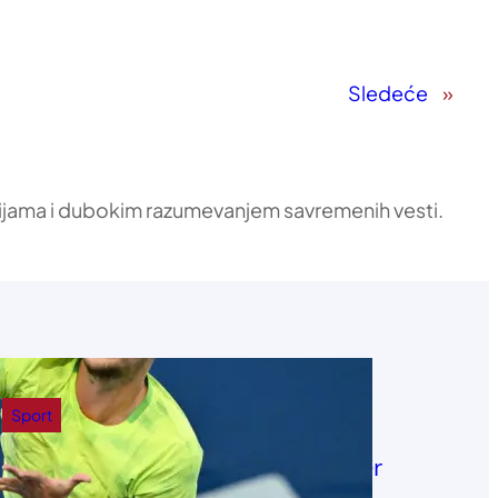
Sledeće
»
ikacijama i dubokim razumevanjem savremenih vesti.
Sport
Nijemac Matijas Jajsle novi menadžer