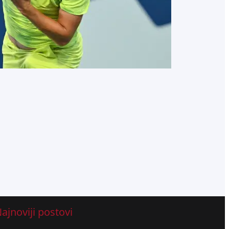
Njukasla
avgust 6, 2026
.
Luka Stojanović
ajnoviji postovi