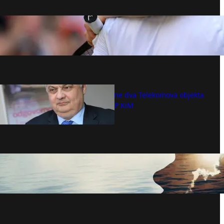
Trener Marina Čilića: Siner je iznad svih,
ali Novak Đoković može da pomrsi
račune – Vesti – Tenis – B92.sport
avgust 6, 2026
Do kraja godine dva Telekomova objekta
u Partešu u AP KiM
avgust 6, 2026
Kao da imaju šesto čulo: Ova četiri znaka
Zodijaka poseduju nepogrešivu intuiciju
avgust 6, 2026