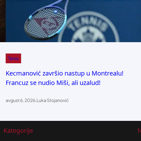
Tenis
Kecmanović završio nastup u Montrealu!
Francuz se nudio Miši, ali uzalud!
avgust 6, 2026
.
Luka Stojanović
Kategorije
N