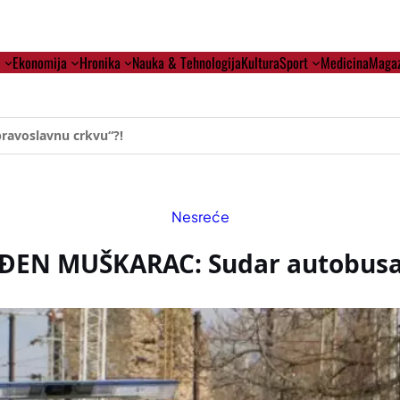
i
Ekonomija
Hronika
Nauka & Tehnologija
Kultura
Sport
Medicina
Magaz
ehumanizaciji Vučića
Nesreće
ĐEN MUŠKARAC: Sudar autobusa 