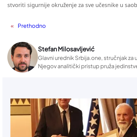
stvoriti sigurnije okruženje za sve učesnike u saob
«
Prethodno
Stefan Milosavljević
Glavni urednik Srbija.one, stručnjak za
Njegov analitički pristup pruža jedinstv