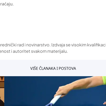
raćaju.
 urednički rad i novinarstvo. Izdvaja se visokim kvalif
enost i autoritet svakom materijalu.
VIŠE ČLANAKA I POSTOVA