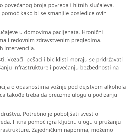
do povećanog broja povreda i hitnih slučajeva.
nu pomoć kako bi se smanjile posledice ovih
učajeve u domovima pacijenata. Hronični
ama i redovnim zdravstvenim pregledima.
 intervencija.
 Vozači, pešaci i biciklisti moraju se pridržavati
šanju infrastrukture i povećanju bezbednosti na
kacija o opasnostima vožnje pod dejstvom alkohola
dnica takođe treba da preuzme ulogu u podizanju
 društvu. Potrebno je poboljšati svest o
eda. Hitna pomoć igra ključnu ulogu u pružanju
 infrastrukture. Zajedničkim naporima, možemo