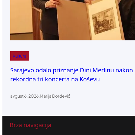
Kultura
Sarajevo odalo priznanje Dini Merlinu nakon
rekordna tri koncerta na Koševu
avgust 6, 2026
.
Marija Đorđević
Brza navigacija