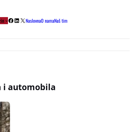
Facebook
LinkedIn
X
in
Naslovna
O nama
Naš tim
i automobila