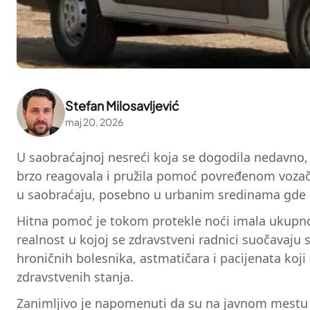
Stefan Milosavljević
maj 20, 2026
U saobraćajnoj nesreći koja se dogodila nedavno,
brzo reagovala i pružila pomoć povređenom vozač
u saobraćaju, posebno u urbanim sredinama gde se
Hitna pomoć je tokom protekle noći imala ukupno 
realnost u kojoj se zdravstveni radnici suočavaju 
hroničnih bolesnika, astmatičara i pacijenata koj
zdravstvenih stanja.
Zanimljivo je napomenuti da su na javnom mestu n