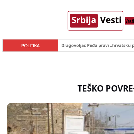
Skoči
na
Vest
sadržaj
Đilas/Šolak propaganda uspela u d
POLITIKA
TEŠKO POVRE