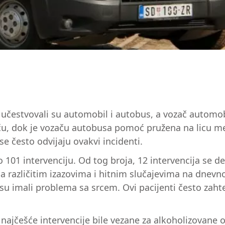
 učestvovali su automobil i autobus, a vozač automo
u, dok je vozaču autobusa pomoć pružena na licu me
 često odvijaju ovakvi incidenti.
101 intervenciju. Od tog broja, 12 intervencija se d
sa različitim izazovima i hitnim slučajevima na dnevno
i su imali problema sa srcem. Ovi pacijenti često za
ajčešće intervencije bile vezane za alkoholizovane o