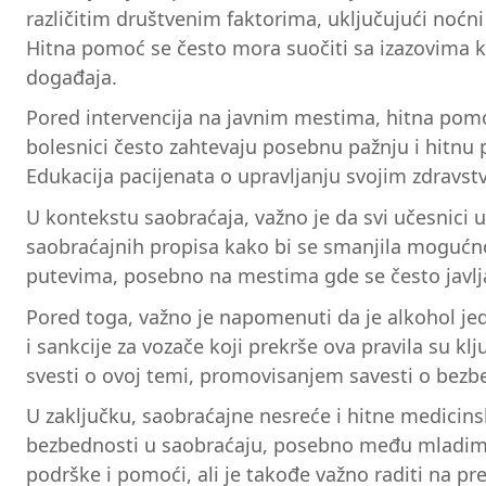
različitim društvenim faktorima, uključujući noćni
Hitna pomoć se često mora suočiti sa izazovima koj
događaja.
Pored intervencija na javnim mestima, hitna pom
bolesnici često zahtevaju posebnu pažnju i hitn
Edukacija pacijenata o upravljanju svojim zdravs
U kontekstu saobraćaja, važno je da svi učesnici u
saobraćajnih propisa kako bi se smanjila mogućnos
putevima, posebno na mestima gde se često javlj
Pored toga, važno je napomenuti da je alkohol je
i sankcije za vozače koji prekrše ova pravila su 
svesti o ovoj temi, promovisanjem savesti o bez
U zaključku, saobraćajne nesreće i hitne medicinsk
bezbednosti u saobraćaju, posebno među mladima 
podrške i pomoći, ali je takođe važno raditi na p